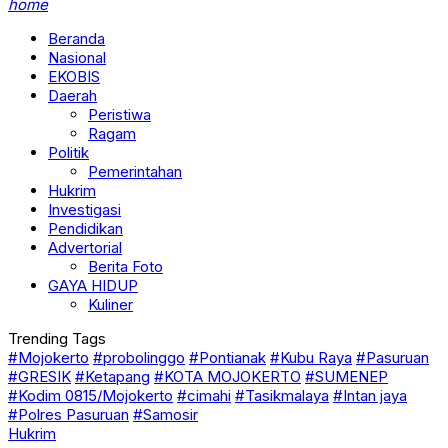
home
Beranda
Nasional
EKOBIS
Daerah
Peristiwa
Ragam
Politik
Pemerintahan
Hukrim
Investigasi
Pendidikan
Advertorial
Berita Foto
GAYA HIDUP
Kuliner
Trending Tags
#Mojokerto
#probolinggo
#Pontianak
#Kubu Raya
#Pasuruan
#GRESIK
#Ketapang
#KOTA MOJOKERTO
#SUMENEP
#Kodim 0815/Mojokerto
#cimahi
#Tasikmalaya
#Intan jaya
#Polres Pasuruan
#Samosir
Hukrim