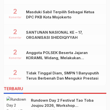
2
Masduki Sabil Terpilih Sebagai Ketua
DPC PKB Kota Mojokerto
Komentar
2
SANTUNAN NASIONAL KE – 17,
ORGANISASI SHIDDIQIYYAH
Komentar
2
Anggota POLSEK Beserta Jajaran
KORAMIL Widang, Melakukan
Komentar
Pengamanan Kegiatan Ke 2 ( Dua ) PHBN
Di Ds.NGADIPURO Kec.WIDANG
2
Tidak Tinggal Diam, SMPN 1 Banyuputih
Kab.TUBAN
Terus Berbenah Dan Mengukir Prestasi
Komentar
TERBARU
Rundown Day 2 Festival Tao Toba
Joujou 2026, Workshop