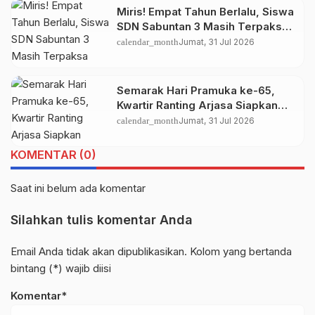
Miris! Empat Tahun Berlalu, Siswa
SDN Sabuntan 3 Masih Terpaksa
Belajar di Rumah Warga, Pemkab
calendar_month
Jumat, 31 Jul 2026
Sumenep Diminta Bertindak
Semarak Hari Pramuka ke-65,
Kwartir Ranting Arjasa Siapkan
Rangkaian Kegiatan Edukatif dan
calendar_month
Jumat, 31 Jul 2026
Kompetitif
KOMENTAR (0)
Saat ini belum ada komentar
Silahkan tulis komentar Anda
Email Anda tidak akan dipublikasikan. Kolom yang bertanda
bintang (*) wajib diisi
Komentar*