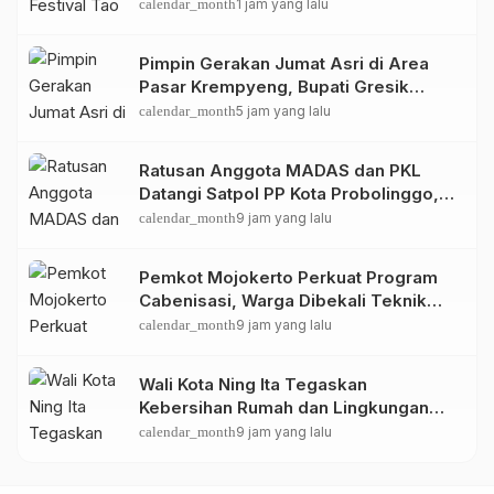
Pengembangan UMKM
calendar_month
1 jam yang lalu
Pimpin Gerakan Jumat Asri di Area
Pasar Krempyeng, Bupati Gresik
Ingatkan Dampak Perubahan Iklim
calendar_month
5 jam yang lalu
Ratusan Anggota MADAS dan PKL
Datangi Satpol PP Kota Probolinggo,
Bahas Penataan PKL
calendar_month
9 jam yang lalu
Pemkot Mojokerto Perkuat Program
Cabenisasi, Warga Dibekali Teknik
Budidaya Cabai dan Peluang
calendar_month
9 jam yang lalu
Usahanya
Wali Kota Ning Ita Tegaskan
Kebersihan Rumah dan Lingkungan
Jadi Fondasi Kota Mojokerto Sehat
calendar_month
9 jam yang lalu