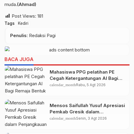
muda
.(Ahmad)
Post Views:
181
Tags
Kediri
Penulis
: Redaksi Pagi
BACA JUGA
Mahasiswa PPG pelatihan PE
Cegah Ketergantungan AI Bagi
Remaja Bentuk Penerapan SDG’s
calendar_month
Rabu, 5 Agt 2026
4 & 9
Mensos Saifullah Yusuf Apresiasi
Pemkab Gresik dalam
Penjangkauan Siswa-Siswi
calendar_month
Senin, 3 Agt 2026
Sekolah Rakyat bagi Keluarga
Prasejahtera