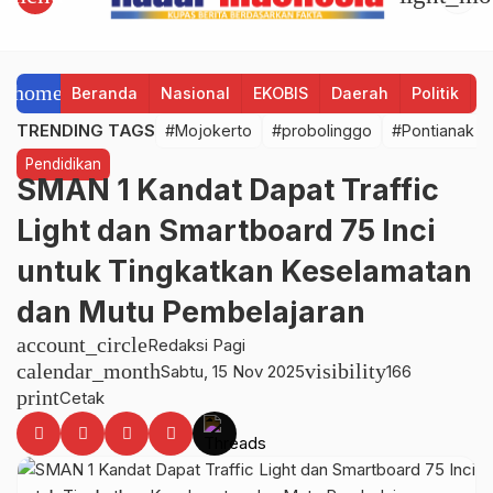
home
Beranda
Nasional
EKOBIS
Daerah
Politik
H
TRENDING TAGS
#Mojokerto
#probolinggo
#Pontianak
Pendidikan
SMAN 1 Kandat Dapat Traffic
Light dan Smartboard 75 Inci
untuk Tingkatkan Keselamatan
dan Mutu Pembelajaran
account_circle
Redaksi Pagi
calendar_month
visibility
Sabtu, 15 Nov 2025
166
print
Cetak