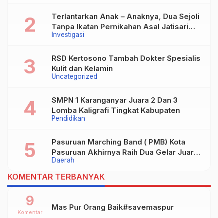
Terlantarkan Anak – Anaknya, Dua Sejoli
Tanpa Ikatan Pernikahan Asal Jatisari
Investigasi
Kecamatan Geger Madiun dan Maospati
Magetan Siap digugat ?
RSD Kertosono Tambah Dokter Spesialis
Kulit dan Kelamin
Uncategorized
SMPN 1 Karanganyar Juara 2 Dan 3
Lomba Kaligrafi Tingkat Kabupaten
Pendidikan
Pasuruan Marching Band ( PMB) Kota
Pasuruan Akhirnya Raih Dua Gelar Juara
Daerah
Dalam Kejurprov Jatim 2024
KOMENTAR TERBANYAK
9
Mas Pur Orang Baik#savemaspur
Komentar