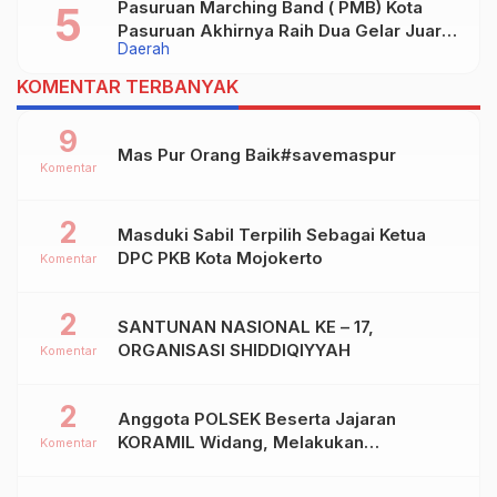
Pasuruan Marching Band ( PMB) Kota
Pasuruan Akhirnya Raih Dua Gelar Juara
Daerah
Dalam Kejurprov Jatim 2024
KOMENTAR TERBANYAK
9
Mas Pur Orang Baik#savemaspur
Komentar
2
Masduki Sabil Terpilih Sebagai Ketua
DPC PKB Kota Mojokerto
Komentar
2
SANTUNAN NASIONAL KE – 17,
ORGANISASI SHIDDIQIYYAH
Komentar
2
Anggota POLSEK Beserta Jajaran
KORAMIL Widang, Melakukan
Komentar
Pengamanan Kegiatan Ke 2 ( Dua ) PHBN
Di Ds.NGADIPURO Kec.WIDANG