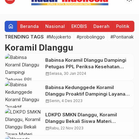
home
Beranda
Nasional
EKOBIS
Daerah
Politik
H
TRENDING TAGS
#Mojokerto
#probolinggo
#Pontianak
Koramil Dlanggu
Babinsa Koramil Dlanggu Dampingi
Petugas PPL Periksa Kesehatan
Hewan Ternak
calendar_month
Selasa, 30 Jan 2024
Babinsa Kedunggede Koramil
Dlanggu Proaktif Dampingi Layanan
Posyandu
calendar_month
Senin, 4 Des 2023
LDKPD SMKN Dlanggu, Koramil
Dlanggu Bekali Siswa Materi
Wasbang & PBB
calendar_month
Rabu, 22 Nov 2023