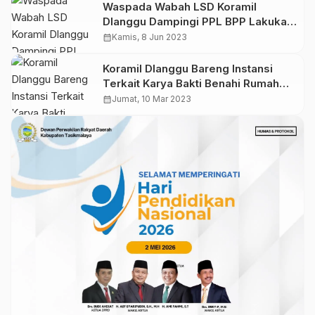
Waspada Wabah LSD Koramil
Dlanggu Dampingi PPL BPP Lakukan
Pemeriksaan Hewan Ternak Sapi &
calendar_month
Kamis, 8 Jun 2023
Kambing
Koramil Dlanggu Bareng Instansi
Terkait Karya Bakti Benahi Rumah
Warga Korban Kebakaran
calendar_month
Jumat, 10 Mar 2023