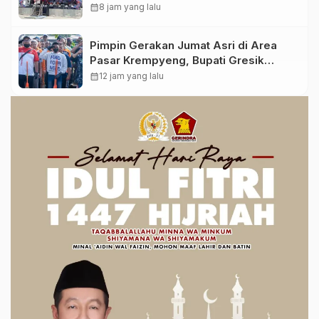
Pengembangan UMKM
calendar_month
8 jam yang lalu
Pimpin Gerakan Jumat Asri di Area
Pasar Krempyeng, Bupati Gresik
Ingatkan Dampak Perubahan Iklim
calendar_month
12 jam yang lalu