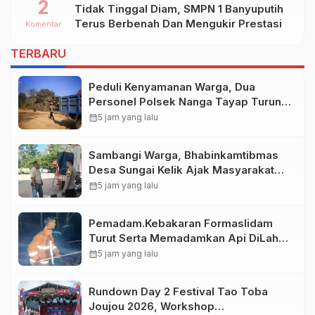
2
Tidak Tinggal Diam, SMPN 1 Banyuputih
Kab.TUBAN
Terus Berbenah Dan Mengukir Prestasi
Komentar
TERBARU
Peduli Kenyamanan Warga, Dua
Personel Polsek Nanga Tayap Turun
Langsung Siram Jalan Berdebu
calendar_month
5 jam yang lalu
Sambangi Warga, Bhabinkamtibmas
Desa Sungai Kelik Ajak Masyarakat
Jaga Kamtibmas Jelang Tuba Adat
calendar_month
5 jam yang lalu
Pemadam.Kebakaran Formaslidam
Turut Serta Memadamkan Api DiLahan
Gambut Komplek Bhayangkara
calendar_month
5 jam yang lalu
Permai.
Rundown Day 2 Festival Tao Toba
Joujou 2026, Workshop