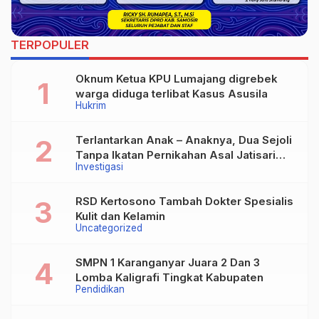
TERPOPULER
Oknum Ketua KPU Lumajang digrebek
warga diduga terlibat Kasus Asusila
Hukrim
Terlantarkan Anak – Anaknya, Dua Sejoli
Tanpa Ikatan Pernikahan Asal Jatisari
Investigasi
Kecamatan Geger Madiun dan Maospati
Magetan Siap digugat ?
RSD Kertosono Tambah Dokter Spesialis
Kulit dan Kelamin
Uncategorized
SMPN 1 Karanganyar Juara 2 Dan 3
Lomba Kaligrafi Tingkat Kabupaten
Pendidikan