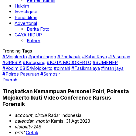
Pemerintahan
Hukrim
Investigasi
Pendidikan
Advertorial
Berita Foto
GAYA HIDUP
Kuliner
Trending Tags
#Mojokerto
#probolinggo
#Pontianak
#Kubu Raya
#Pasuruan
#GRESIK
#Ketapang
#KOTA MOJOKERTO
#SUMENEP
#Kodim 0815/Mojokerto
#cimahi
#Tasikmalaya
#Intan jaya
#Polres Pasuruan
#Samosir
Daerah
Tingkatkan Kemampuan Personel Polri, Polresta
Mojokerto Ikuti Video Conference Kursus
Forensik
account_circle
Radar Indonesia
calendar_month
Kamis, 31 Agt 2023
visibility
245
print
Cetak