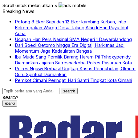
Scroll untuk melanjutkan
×
Breaking News
Potong 8 Ekor Sapi dan 12 Ekor kambing Kurban, Intip
Kekompakan Warga Desa Talang Alai di Hari Raya Idul
Adha
Ucapan Hari Pers Nasinal SMA Negeri 1 Dawarblandong
Dari Boedi Oetomo hingga Era Digital, Harkitnas Jadi
Momentum Jaga Kedaulatan Bangsa
Ibu Muda Sang Pemilik Barang Haram Pil Trihexypenidyl
Diamankan Jajaran Satresnarkoba Polres Pasuruan Kota
Polres Ngawi Berhasil Ungkap Kasus Pencabulan, Oknum
Guru Spiritual Diamankan
Pemkot Cimahi Peringati Hari Santri Tingkat Kota Cimahi
search
search
menu