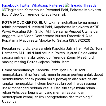
Facebook
Twitter
Whatsapp
Pinterest
Threads
KOTA MOJOKERTO, RI.
Untuk meningkatkan kemampuan
teknis personel di Institusi Polri, Kapolresta Mojokerto AKBP
Wiwit Adisatria S.H., S.I.K., M.T, bersama Pejabat Utama dan
Anggota Ikuti Video Conference Kursus Forensik di Aula
Rupatama Mapolresta Mojokerto. Selasa (29/08/2023)
Kegiatan yang diprakarsai oleh Kapolda Jatim Irjen Pol Dr. Toni
Harmanto M.H, ini diikuti seluruh Polres Jajaran Polda Jatim
secara online melalui video conference Zoom Meeting di
masing masing Polres Jajaran Polda Jatim.
Dalam sambutannya Kapolda Jatim Irjen Pol Dr Toni
mengatakan, “ilmu forensik memiliki peran penting untuk dapat
membuktikan tindak pidana mulai penyajian alat bukti dalam
rangka menegakkan hukum berkeadilan polri harus rasional
untuk menangani sebuah kasus. Dari sini saya minta rekan –
rekan Antisipasi kejahatan yang memanfaatkan dan
menerapkan kemajuan ilmu pengetahuan dan teknologi.”
Ucapnya