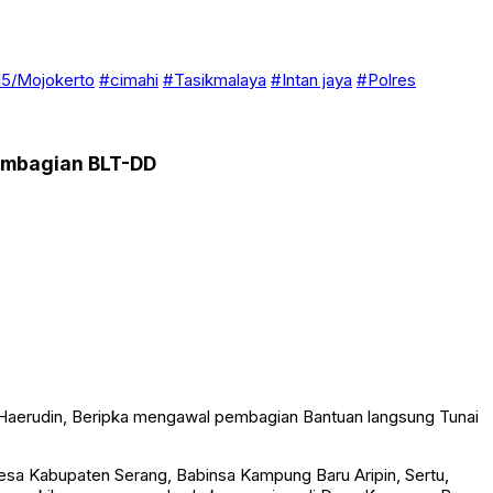
5/Mojokerto
#cimahi
#Tasikmalaya
#Intan jaya
#Polres
embagian BLT-DD
aerudin, Beripka mengawal pembagian Bantuan langsung Tunai
esa Kabupaten Serang, Babinsa Kampung Baru Aripin, Sertu,