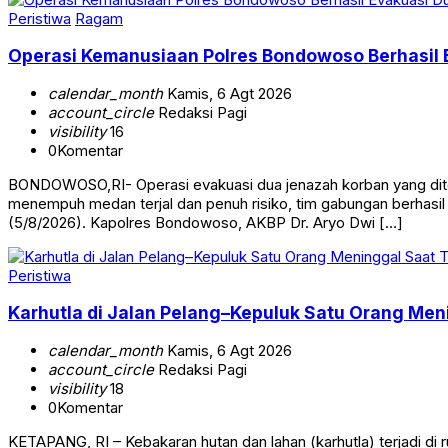
Peristiwa
Ragam
Operasi Kemanusiaan Polres Bondowoso Berhasil 
calendar_month
Kamis, 6 Agt 2026
account_circle
Redaksi Pagi
visibility
16
0
Komentar
BONDOWOSO,RI- Operasi evakuasi dua jenazah korban yang ditem
menempuh medan terjal dan penuh risiko, tim gabungan berhasi
(5/8/2026). Kapolres Bondowoso, AKBP Dr. Aryo Dwi […]
Peristiwa
Karhutla di Jalan Pelang–Kepuluk Satu Orang Men
calendar_month
Kamis, 6 Agt 2026
account_circle
Redaksi Pagi
visibility
18
0
Komentar
KETAPANG, RI – Kebakaran hutan dan lahan (karhutla) terjadi d