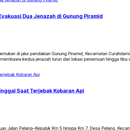
Evakuasi Dua Jenazah di Gunung Piramid
ukan di jalur pendakian Gunung Piramid, Kecamatan Curahdami, 
l membawa kedua jenazah turun dari lokasi penemuan hingga tiba
inggal Saat Terjebak Kobaran Api
i ruas Jalan Pelang–Kepuluk Km 5 hingga Km 7, Desa Pelang, Keca