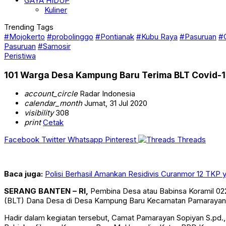
GAYA HIDUP
Kuliner
Trending Tags
#Mojokerto
#probolinggo
#Pontianak
#Kubu Raya
#Pasuruan
#
Pasuruan
#Samosir
Peristiwa
101 Warga Desa Kampung Baru Terima BLT Covid-
account_circle
Radar Indonesia
calendar_month
Jumat, 31 Jul 2020
visibility
308
print
Cetak
Facebook
Twitter
Whatsapp
Pinterest
Threads
Baca juga:
Polisi Berhasil Amankan Residivis Curanmor 12 TKP 
SERANG BANTEN – RI,
Pembina Desa atau Babinsa Koramil 02
(BLT) Dana Desa di Desa Kampung Baru Kecamatan Pamarayan
Hadir dalam kegiatan tersebut, Camat Pamarayan Sopiyan S.pd.