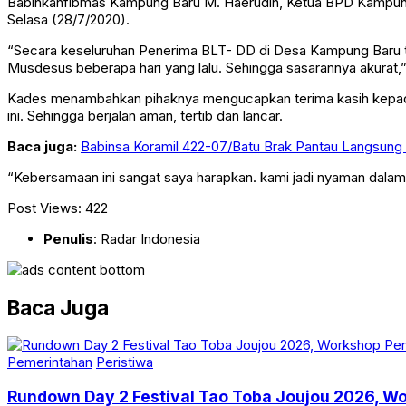
Babinkanfibmas Kampung Baru M. Haerudin, Ketua BPD Kampung
Selasa (28/7/2020).
“Secara keseluruhan Penerima BLT- DD di Desa Kampung Baru taha
Musdesus beberapa hari yang lalu. Sehingga sasarannya akurat
Kades menambahkan pihaknya mengucapkan terima kasih kepad
ini. Sehingga berjalan aman, tertib dan lancar.
Baca juga:
Babinsa Koramil 422-07/Batu Brak Pantau Langsung P
“Kebersamaan ini sangat saya harapkan. kami jadi nyaman dalam
Post Views:
422
Penulis
: Radar Indonesia
Baca Juga
Pemerintahan
Peristiwa
Rundown Day 2 Festival Tao Toba Joujou 2026,