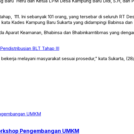
 Baru Heru dan Ketua LPM Desa Kampung Baru Didi, S.H, dan P
p, 111. Ini sebanyak 101 orang, yang tersebar di seluruh RT Desa
,” kata Kades Kampung Baru Sukarta yang didampingi Babinsa da
a Aparat Keamanan, Bhabinsa dan Bhabinkamtibmas yang dengan
endistribusian BLT Tahap III
 bekerja melayani masyarakat sesuai prosedur,” kata Sukarta, (28
 Workshop Pengembangan UMKM