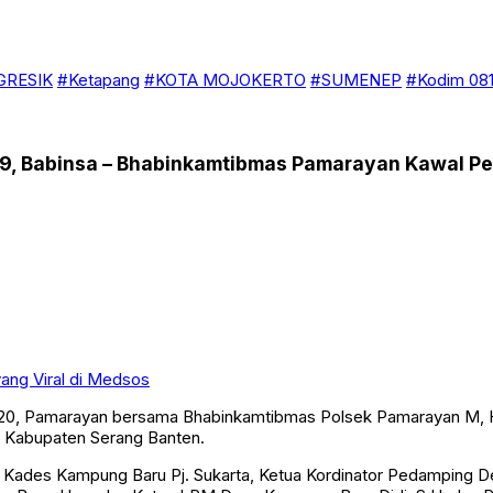
GRESIK
#Ketapang
#KOTA MOJOKERTO
#SUMENEP
#Kodim 081
19, Babinsa – Bhabinkamtibmas Pamarayan Kawal P
yang Viral di Medsos
20, Pamarayan bersama Bhabinkamtibmas Polsek Pamarayan M, H
 Kabupaten Serang Banten.
, Kades Kampung Baru Pj. Sukarta, Ketua Kordinator Pedamping D