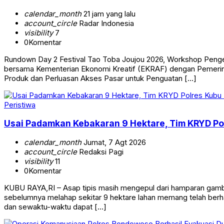
calendar_month
21 jam yang lalu
account_circle
Radar Indonesia
visibility
7
0
Komentar
Rundown Day 2 Festival Tao Toba Joujou 2026, Workshop Penge
bersama Kementerian Ekonomi Kreatif (EKRAF) dengan Pemer
Produk dan Perluasan Akses Pasar untuk Penguatan […]
Peristiwa
Usai Padamkan Kebakaran 9 Hektare, Tim KRYD Po
calendar_month
Jumat, 7 Agt 2026
account_circle
Redaksi Pagi
visibility
11
0
Komentar
KUBU RAYA,RI – Asap tipis masih mengepul dari hamparan gambu
sebelumnya melahap sekitar 9 hektare lahan memang telah berha
dan sewaktu-waktu dapat […]