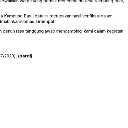
erwakilan warga yang berhak menerima di Desa Kampung Baru,
 Kampung Baru, data ini merupakan hasil verifikasi dalam
n Bhabinkamtibmas setempat.
 penuh rasa tanggungjawab mendampingi kami dalam kegiatan
/7/2020).
(pardi)