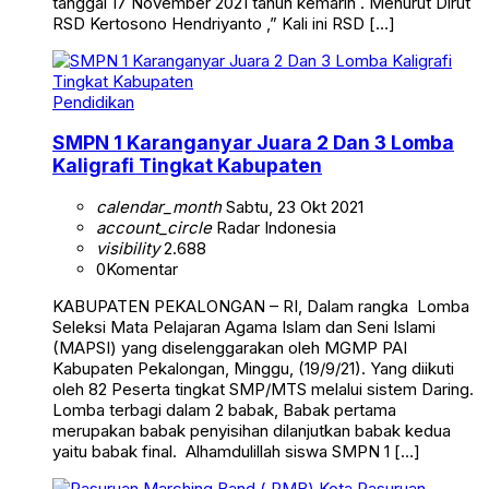
tanggal 17 November 2021 tahun kemarin . Menurut Dirut
RSD Kertosono Hendriyanto ,” Kali ini RSD […]
Pendidikan
SMPN 1 Karanganyar Juara 2 Dan 3 Lomba
Kaligrafi Tingkat Kabupaten
calendar_month
Sabtu, 23 Okt 2021
account_circle
Radar Indonesia
visibility
2.688
0
Komentar
KABUPATEN PEKALONGAN – RI, Dalam rangka Lomba
Seleksi Mata Pelajaran Agama Islam dan Seni Islami
(MAPSI) yang diselenggarakan oleh MGMP PAI
Kabupaten Pekalongan, Minggu, (19/9/21). Yang diikuti
oleh 82 Peserta tingkat SMP/MTS melalui sistem Daring.
Lomba terbagi dalam 2 babak, Babak pertama
merupakan babak penyisihan dilanjutkan babak kedua
yaitu babak final. Alhamdulillah siswa SMPN 1 […]