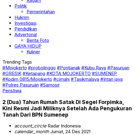
Ragam
Politik
Pemerintahan
Hukrim
Investigasi
Pendidikan
Advertorial
Berita Foto
GAYA HIDUP
Kuliner
Trending Tags
#Mojokerto
#probolinggo
#Pontianak
#Kubu Raya
#Pasuruan
#GRESIK
#Ketapang
#KOTA MOJOKERTO
#SUMENEP
#Kodim 0815/Mojokerto
#cimahi
#Tasikmalaya
#Intan jaya
#Polres Pasuruan
#Samosir
Peristiwa
2 (Dua) Tahun Rumah Satak Di Segel Forpimka,
Kini Resmi Jadi Miliknya Setelah Ada Pengukuran
Tanah Dari BPN Sumenep
account_circle
Radar Indonesia
calendar_month
Jumat, 24 Des 2021