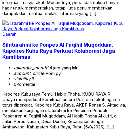
informasi masyarakat. Menurutnya, pers tidak cukup hanya
hadir untuk memberitakan, tetapi juga perlu memberikan
dampak dan manfaat melalui informasi yang […]
Daerah
Silaturahmi ke Ponpes Al Faqihil Muqoddam,
Kapolres Kubu Raya Perkuat Kolaborasi Jaga
Kamtibmas
calendar_month
14 jam yang lalu
account_circle
Pom py
visibility
6
0
Komentar
Kapolres Kubu raya Temui Habib Thoha. KUBU RAYA,RI –
Upaya memperkuat kemitraan antara Polri dan tokoh agama
terus diperkuat. Kapolres Kubu Raya, AKBP Rensa S. Aktadivia,
melakukan kunjungan silaturahmi ke Pimpinan Pondok
Pesantren Al Faqihil Muqoddam, Al Habib Thoha Al Jufri, di
Jalan Poros Durian, Desa Durian, Kecamatan Sungai
Ambawang, Kabupaten Kubu Raya, Rabu (5/8/2026). […]