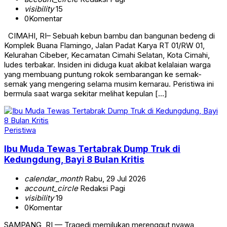
visibility
15
0
Komentar
CIMAHI, RI– Sebuah kebun bambu dan bangunan bedeng di
Komplek Buana Flamingo, Jalan Padat Karya RT 01/RW 01,
Kelurahan Cibeber, Kecamatan Cimahi Selatan, Kota Cimahi,
ludes terbakar. Insiden ini diduga kuat akibat kelalaian warga
yang membuang puntung rokok sembarangan ke semak-
semak yang mengering selama musim kemarau. Peristiwa ini
bermula saat warga sekitar melihat kepulan […]
Peristiwa
Ibu Muda Tewas Tertabrak Dump Truk di
Kedungdung, Bayi 8 Bulan Kritis
calendar_month
Rabu, 29 Jul 2026
account_circle
Redaksi Pagi
visibility
19
0
Komentar
SAMPANG, RI — Tragedi memilukan merenggut nyawa