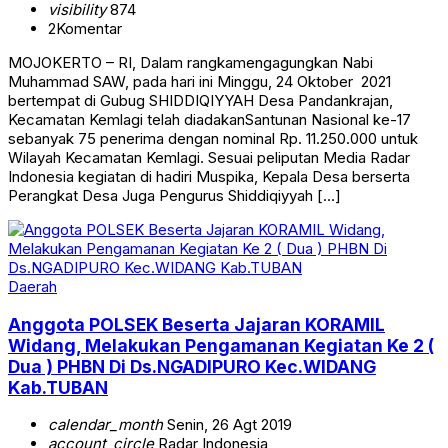
visibility
874
2
Komentar
MOJOKERTO – RI, Dalam rangkamengagungkan Nabi
Muhammad SAW, pada hari ini Minggu, 24 Oktober 2021
bertempat di Gubug SHIDDIQIYYAH Desa Pandankrajan,
Kecamatan Kemlagi telah diadakanSantunan Nasional ke-17
sebanyak 75 penerima dengan nominal Rp. 11.250.000 untuk
Wilayah Kecamatan Kemlagi. Sesuai peliputan Media Radar
Indonesia kegiatan di hadiri Muspika, Kepala Desa berserta
Perangkat Desa Juga Pengurus Shiddiqiyyah […]
Daerah
Anggota POLSEK Beserta Jajaran KORAMIL
Widang, Melakukan Pengamanan Kegiatan Ke 2 (
Dua ) PHBN Di Ds.NGADIPURO Kec.WIDANG
Kab.TUBAN
calendar_month
Senin, 26 Agt 2019
account_circle
Radar Indonesia