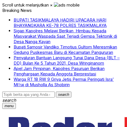
Scroll untuk melanjutkan
×
Breaking News
BUPATI TASIKMALAYA HADIRI UPACARA HARI
BHAYANGKARA KE-78 POLRES TASIKMALAYA
Sigap Kapolres Melawi Berikan Himbau Kepada
Masyarakat Waspada Saat Terjadi Gempa Tektonik di
Desa Nanga Kayan
Bupati Samosir Vandiko Timotius Gultom Meresmikan
Gedung Puskesmas Baru di Kecamatan Pangururan
Penyaluran Bantuan Langsung Tunai Dana Desa (BLT –
DD) Bulan Ke 5 Tahun 2021, Desa Wringinanom
Apel Jam Pimpinan, Kapolres Pasuruan Berikan
Penghargaan Kepada Anggota Berprestasi
Warga RT 18 RW 9 Griya Jetis Permai Peringati Isra’
Mi’raj di Musholla As Shobirin
search
search
menu