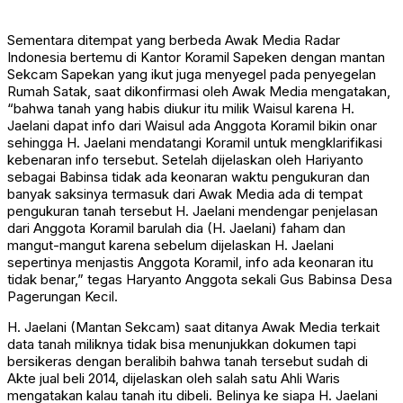
Sementara ditempat yang berbeda Awak Media Radar
Indonesia bertemu di Kantor Koramil Sapeken dengan mantan
Sekcam Sapekan yang ikut juga menyegel pada penyegelan
Rumah Satak, saat dikonfirmasi oleh Awak Media mengatakan,
“bahwa tanah yang habis diukur itu milik Waisul karena H.
Jaelani dapat info dari Waisul ada Anggota Koramil bikin onar
sehingga H. Jaelani mendatangi Koramil untuk mengklarifikasi
kebenaran info tersebut. Setelah dijelaskan oleh Hariyanto
sebagai Babinsa tidak ada keonaran waktu pengukuran dan
banyak saksinya termasuk dari Awak Media ada di tempat
pengukuran tanah tersebut H. Jaelani mendengar penjelasan
dari Anggota Koramil barulah dia (H. Jaelani) faham dan
mangut-mangut karena sebelum dijelaskan H. Jaelani
sepertinya menjastis Anggota Koramil, info ada keonaran itu
tidak benar,” tegas Haryanto Anggota sekali Gus Babinsa Desa
Pagerungan Kecil.
H. Jaelani (Mantan Sekcam) saat ditanya Awak Media terkait
data tanah miliknya tidak bisa menunjukkan dokumen tapi
bersikeras dengan beralibih bahwa tanah tersebut sudah di
Akte jual beli 2014, dijelaskan oleh salah satu Ahli Waris
mengatakan kalau tanah itu dibeli. Belinya ke siapa H. Jaelani