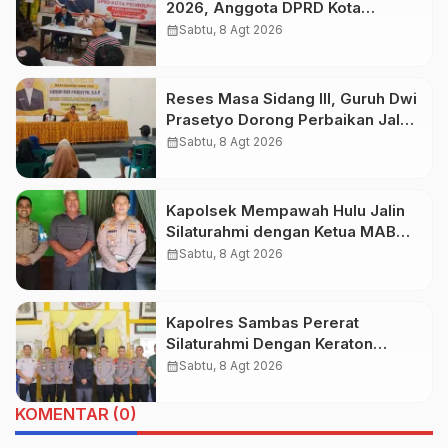
2026, Anggota DPRD Kota
Probolinggo Fraksi Partai
calendar_month
Sabtu, 8 Agt 2026
Gerindra Heri Poniman Gandeng
PUPR Jemput Aspirasi Warga
Reses Masa Sidang III, Guruh Dwi
Prasetyo Dorong Perbaikan Jalan
dan Plengsengan di Kedopok
calendar_month
Sabtu, 8 Agt 2026
Kapolsek Mempawah Hulu Jalin
Silaturahmi dengan Ketua MABM
Kecamatan Mempawah Hulu
calendar_month
Sabtu, 8 Agt 2026
Kapolres Sambas Pererat
Silaturahmi Dengan Keraton
Alwatzikhoebillah Kesultanan
calendar_month
Sabtu, 8 Agt 2026
Sambas, Perkuat Sinergi Menjaga
Kamtibmas
KOMENTAR (0)