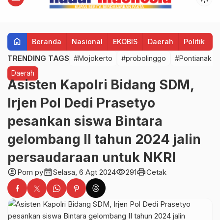
home
Beranda
Nasional
EKOBIS
Daerah
Politik
H
TRENDING TAGS
#Mojokerto
#probolinggo
#Pontianak
Daerah
Asisten Kapolri Bidang SDM,
Irjen Pol Dedi Prasetyo
pesankan siswa Bintara
gelombang II tahun 2024 jalin
persaudaraan untuk NKRI
account_circle
calendar_month
visibility
print
Pom py
Selasa, 6 Agt 2024
291
Cetak