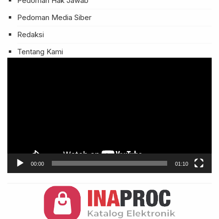
Pedoman Hak Jawab
Pedoman Media Siber
Redaksi
Tentang Kami
Pemutar
Video
00:00
01:10