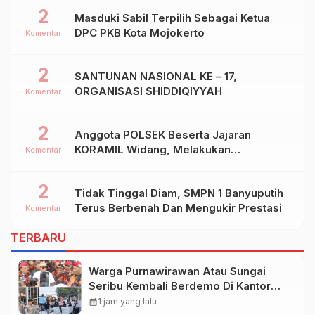
2
Masduki Sabil Terpilih Sebagai Ketua
DPC PKB Kota Mojokerto
Komentar
2
SANTUNAN NASIONAL KE – 17,
ORGANISASI SHIDDIQIYYAH
Komentar
2
Anggota POLSEK Beserta Jajaran
KORAMIL Widang, Melakukan
Komentar
Pengamanan Kegiatan Ke 2 ( Dua ) PHBN
Di Ds.NGADIPURO Kec.WIDANG
2
Tidak Tinggal Diam, SMPN 1 Banyuputih
Kab.TUBAN
Terus Berbenah Dan Mengukir Prestasi
Komentar
TERBARU
Warga Purnawirawan Atau Sungai
Seribu Kembali Berdemo Di Kantor
BPN Kubu Raya
calendar_month
1 jam yang lalu