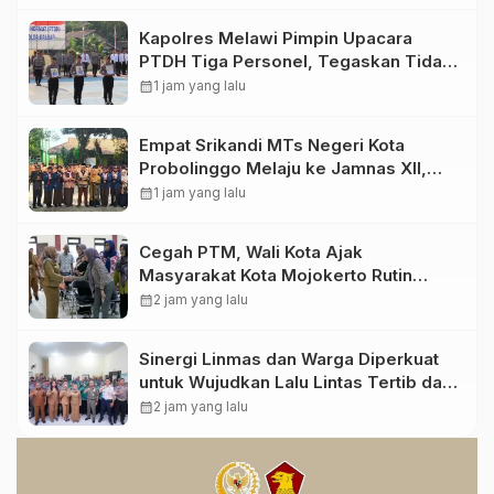
Kapolres Melawi Pimpin Upacara
PTDH Tiga Personel, Tegaskan Tidak
Ada Toleransi Terhadap Pelanggaran
calendar_month
1 jam yang lalu
Empat Srikandi MTs Negeri Kota
Probolinggo Melaju ke Jamnas XII,
Bawa Nama Madrasah ke Tingkat
calendar_month
1 jam yang lalu
Nasional
Cegah PTM, Wali Kota Ajak
Masyarakat Kota Mojokerto Rutin
Beraktivitas Fisik
calendar_month
2 jam yang lalu
Sinergi Linmas dan Warga Diperkuat
untuk Wujudkan Lalu Lintas Tertib dan
Aman di Kota Mojokerto
calendar_month
2 jam yang lalu