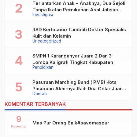
Terlantarkan Anak – Anaknya, Dua Sejoli
Tanpa Ikatan Pernikahan Asal Jatisari
Investigasi
Kecamatan Geger Madiun dan Maospati
Magetan Siap digugat ?
RSD Kertosono Tambah Dokter Spesialis
Kulit dan Kelamin
Uncategorized
SMPN 1 Karanganyar Juara 2 Dan 3
Lomba Kaligrafi Tingkat Kabupaten
Pendidikan
Pasuruan Marching Band ( PMB) Kota
Pasuruan Akhirnya Raih Dua Gelar Juara
Daerah
Dalam Kejurprov Jatim 2024
KOMENTAR TERBANYAK
9
Mas Pur Orang Baik#savemaspur
Komentar