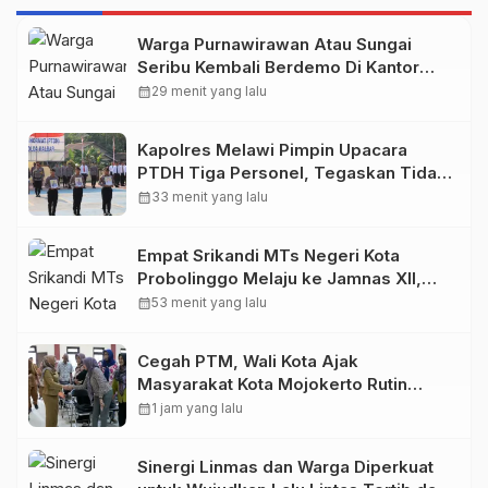
Warga Purnawirawan Atau Sungai
Seribu Kembali Berdemo Di Kantor
BPN Kubu Raya
calendar_month
29 menit yang lalu
Kapolres Melawi Pimpin Upacara
PTDH Tiga Personel, Tegaskan Tidak
Ada Toleransi Terhadap Pelanggaran
calendar_month
33 menit yang lalu
Empat Srikandi MTs Negeri Kota
Probolinggo Melaju ke Jamnas XII,
Bawa Nama Madrasah ke Tingkat
calendar_month
53 menit yang lalu
Nasional
Cegah PTM, Wali Kota Ajak
Masyarakat Kota Mojokerto Rutin
Beraktivitas Fisik
calendar_month
1 jam yang lalu
Sinergi Linmas dan Warga Diperkuat