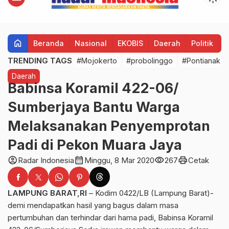
home
Beranda
Nasional
EKOBIS
Daerah
Politik
H
TRENDING TAGS
#Mojokerto
#probolinggo
#Pontianak
Daerah
Babinsa Koramil 422-06/
Sumberjaya Bantu Warga
Melaksanakan Penyemprotan
Padi di Pekon Muara Jaya
account_circle
calendar_month
visibility
print
Radar Indonesia
Minggu, 8 Mar 2020
267
Cetak
LAMPUNG BARAT,RI
– Kodim 0422/LB (Lampung Barat)-
demi mendapatkan hasil yang bagus dalam masa
pertumbuhan dan terhindar dari hama padi, Babinsa Koramil