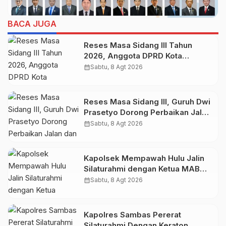
BACA JUGA
Reses Masa Sidang III Tahun
2026, Anggota DPRD Kota
Probolinggo Fraksi Partai
calendar_month
Sabtu, 8 Agt 2026
Gerindra Heri Poniman Gandeng
PUPR Jemput Aspirasi Warga
Reses Masa Sidang III, Guruh Dwi
Prasetyo Dorong Perbaikan Jalan
dan Plengsengan di Kedopok
calendar_month
Sabtu, 8 Agt 2026
Kapolsek Mempawah Hulu Jalin
Silaturahmi dengan Ketua MABM
Kecamatan Mempawah Hulu
calendar_month
Sabtu, 8 Agt 2026
Kapolres Sambas Pererat
Silaturahmi Dengan Keraton