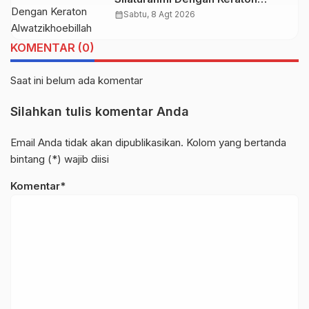
Alwatzikhoebillah Kesultanan
calendar_month
Sabtu, 8 Agt 2026
Sambas, Perkuat Sinergi Menjaga
Kamtibmas
KOMENTAR (0)
Saat ini belum ada komentar
Silahkan tulis komentar Anda
Email Anda tidak akan dipublikasikan. Kolom yang bertanda
bintang (*) wajib diisi
Komentar*