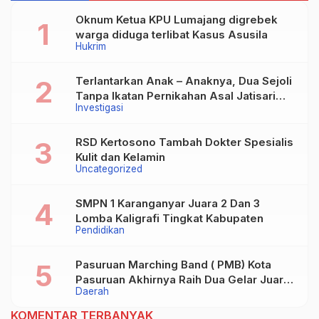
Oknum Ketua KPU Lumajang digrebek
warga diduga terlibat Kasus Asusila
Hukrim
Terlantarkan Anak – Anaknya, Dua Sejoli
Tanpa Ikatan Pernikahan Asal Jatisari
Investigasi
Kecamatan Geger Madiun dan Maospati
Magetan Siap digugat ?
RSD Kertosono Tambah Dokter Spesialis
Kulit dan Kelamin
Uncategorized
SMPN 1 Karanganyar Juara 2 Dan 3
Lomba Kaligrafi Tingkat Kabupaten
Pendidikan
Pasuruan Marching Band ( PMB) Kota
Pasuruan Akhirnya Raih Dua Gelar Juara
Daerah
Dalam Kejurprov Jatim 2024
KOMENTAR TERBANYAK