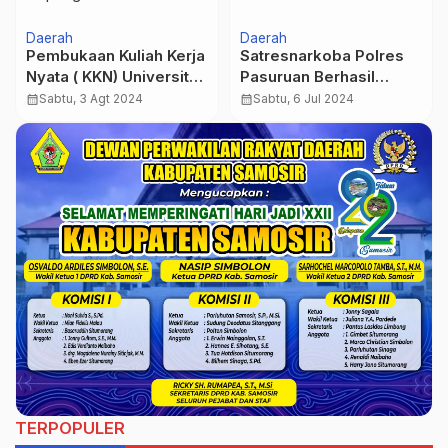
Daerah
Daerah
Pembukaan Kuliah Kerja
Satresnarkoba Polres
Nyata ( KKN) Universitas
Pasuruan Berhasil
PGRI Wiranegara
Menangkap Tiga Pelaku
calendar_month
Sabtu, 3 Agt 2024
calendar_month
Sabtu, 6 Jul 2024
Pasuruan Di Kelurahan
Pengedar Sabu-Sabu
Karanganyar Diwarnai
Beserta Barang
Dengan Potong
Buktinya
Tumpeng
TERPOPULER