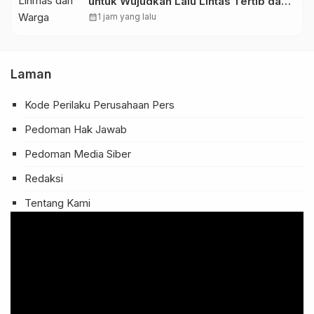
untuk Wujudkan Lalu Lintas Tertib dan
Aman di Kota Mojokerto
calendar_month
1 jam yang lalu
Laman
Kode Perilaku Perusahaan Pers
Pedoman Hak Jawab
Pedoman Media Siber
Redaksi
Tentang Kami
Pemutar
Video