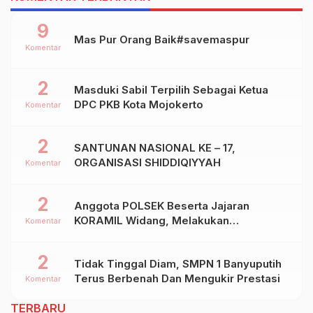
9
Mas Pur Orang Baik#savemaspur
Komentar
2
Masduki Sabil Terpilih Sebagai Ketua
DPC PKB Kota Mojokerto
Komentar
2
SANTUNAN NASIONAL KE – 17,
ORGANISASI SHIDDIQIYYAH
Komentar
2
Anggota POLSEK Beserta Jajaran
KORAMIL Widang, Melakukan
Komentar
Pengamanan Kegiatan Ke 2 ( Dua ) PHBN
Di Ds.NGADIPURO Kec.WIDANG
2
Tidak Tinggal Diam, SMPN 1 Banyuputih
Kab.TUBAN
Terus Berbenah Dan Mengukir Prestasi
Komentar
TERBARU