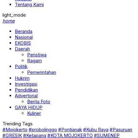
Tentang Kami
light_mode
home
Beranda
Nasional
EKOBIS
Daerah
Peristiwa
Ragam
Politik
Pemerintahan
Hukrim
Investigasi
Pendidikan
Advertorial
Berita Foto
GAYA HIDUP
Kuliner
Trending Tags
#Mojokerto
#probolinggo
#Pontianak
#Kubu Raya
#Pasuruan
#GRESIK
#Ketapang
#KOTA MOJOKERTO
#SUMENEP