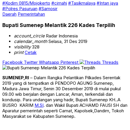
#Kodim 0815/Mojokerto
#cimahi
#Tasikmalaya
#Intan jaya
#Polres Pasuruan
#Samosir
Daerah
Pemerintahan
Bupati Sumenep Melantik 226 Kades Terpilih
account_circle
Radar Indonesia
calendar_month
Selasa, 31 Des 2019
visibility
328
print
Cetak
Facebook
Twitter
Whatsapp
Pinterest
Threads
SUMENEP,RI
– Dalam Rangka Pelantikan Pilkades Serentak
2019 yang di tempatkan di PENDOPO AGUNG Sumenep,
Madura Jawa Timur, Senin 30 Desember 2019 di mulai pukul
09.00 wib berjalan dengan Lancar, Aman, terkendali dan
kondusip. Para undangan yang hadir, Bupati Sumenep KH..A
BUSRO KARIM
M.SI
. dan Wakil Bupati ACHAMD FAUSI SH dan
Aparatur pemerintah seperti Camat, Kapolsek,Dandim, Tokoh
Masyarakat se Kabupaten Sumenep.