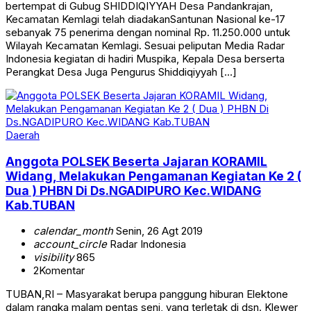
bertempat di Gubug SHIDDIQIYYAH Desa Pandankrajan,
Kecamatan Kemlagi telah diadakanSantunan Nasional ke-17
sebanyak 75 penerima dengan nominal Rp. 11.250.000 untuk
Wilayah Kecamatan Kemlagi. Sesuai peliputan Media Radar
Indonesia kegiatan di hadiri Muspika, Kepala Desa berserta
Perangkat Desa Juga Pengurus Shiddiqiyyah […]
Daerah
Anggota POLSEK Beserta Jajaran KORAMIL
Widang, Melakukan Pengamanan Kegiatan Ke 2 (
Dua ) PHBN Di Ds.NGADIPURO Kec.WIDANG
Kab.TUBAN
calendar_month
Senin, 26 Agt 2019
account_circle
Radar Indonesia
visibility
865
2
Komentar
TUBAN,RI – Masyarakat berupa panggung hiburan Elektone
dalam rangka malam pentas seni, yang terletak di dsn. Klewer