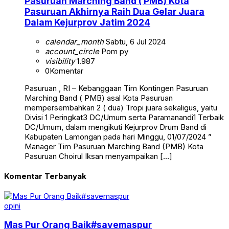
Pasuruan Marching Band ( PMB) Kota
Pasuruan Akhirnya Raih Dua Gelar Juara
Dalam Kejurprov Jatim 2024
calendar_month
Sabtu, 6 Jul 2024
account_circle
Pom py
visibility
1.987
0
Komentar
Pasuruan , RI – Kebanggaan Tim Kontingen Pasuruan
Marching Band ( PMB) asal Kota Pasuruan
mempersembahkan 2 ( dua) Tropi juara sekaligus, yaitu
Divisi 1 Peringkat3 DC/Umum serta Paramanandi1 Terbaik
DC/Umum, dalam mengikuti Kejurprov Drum Band di
Kabupaten Lamongan pada hari Minggu, 01/07/2024 ”
Manager Tim Pasuruan Marching Band (PMB) Kota
Pasuruan Choirul Iksan menyampaikan […]
Komentar Terbanyak
opini
Mas Pur Orang Baik#savemaspur