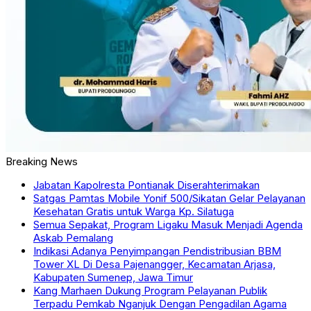
Breaking News
Jabatan Kapolresta Pontianak Diserahterimakan
Satgas Pamtas Mobile Yonif 500/Sikatan Gelar Pelayanan
Kesehatan Gratis untuk Warga Kp. Silatuga
Semua Sepakat, Program Ligaku Masuk Menjadi Agenda
Askab Pemalang
Indikasi Adanya Penyimpangan Pendistribusian BBM
Tower XL Di Desa Pajenangger, Kecamatan Arjasa,
Kabupaten Sumenep, Jawa Timur
Kang Marhaen Dukung Program Pelayanan Publik
Terpadu Pemkab Nganjuk Dengan Pengadilan Agama