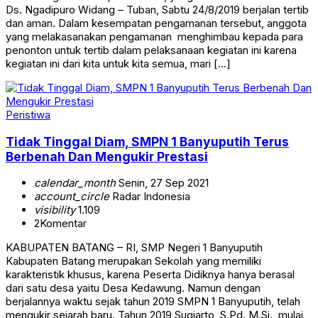
Ds. Ngadipuro Widang – Tuban, Sabtu 24/8/2019 berjalan tertib
dan aman. Dalam kesempatan pengamanan tersebut, anggota
yang melakasanakan pengamanan menghimbau kepada para
penonton untuk tertib dalam pelaksanaan kegiatan ini karena
kegiatan ini dari kita untuk kita semua, mari […]
Peristiwa
Tidak Tinggal Diam, SMPN 1 Banyuputih Terus
Berbenah Dan Mengukir Prestasi
calendar_month
Senin, 27 Sep 2021
account_circle
Radar Indonesia
visibility
1.109
2
Komentar
KABUPATEN BATANG – RI, SMP Negeri 1 Banyuputih
Kabupaten Batang merupakan Sekolah yang memiliki
karakteristik khusus, karena Peserta Didiknya hanya berasal
dari satu desa yaitu Desa Kedawung. Namun dengan
berjalannya waktu sejak tahun 2019 SMPN 1 Banyuputih, telah
mengukir sejarah baru. Tahun 2019 Sugiarto, S.Pd.,M.Si., mulai