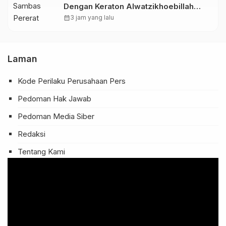
Dengan Keraton Alwatzikhoebillah
Kesultanan Sambas, Perkuat Sinergi
calendar_month
3 jam yang lalu
Menjaga Kamtibmas
Laman
Kode Perilaku Perusahaan Pers
Pedoman Hak Jawab
Pedoman Media Siber
Redaksi
Tentang Kami
Pemutar
Video