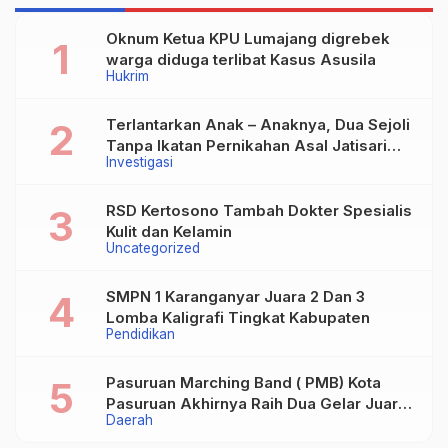
Oknum Ketua KPU Lumajang digrebek
warga diduga terlibat Kasus Asusila
Hukrim
Terlantarkan Anak – Anaknya, Dua Sejoli
Tanpa Ikatan Pernikahan Asal Jatisari
Investigasi
Kecamatan Geger Madiun dan Maospati
Magetan Siap digugat ?
RSD Kertosono Tambah Dokter Spesialis
Kulit dan Kelamin
Uncategorized
SMPN 1 Karanganyar Juara 2 Dan 3
Lomba Kaligrafi Tingkat Kabupaten
Pendidikan
Pasuruan Marching Band ( PMB) Kota
Pasuruan Akhirnya Raih Dua Gelar Juara
Daerah
Dalam Kejurprov Jatim 2024