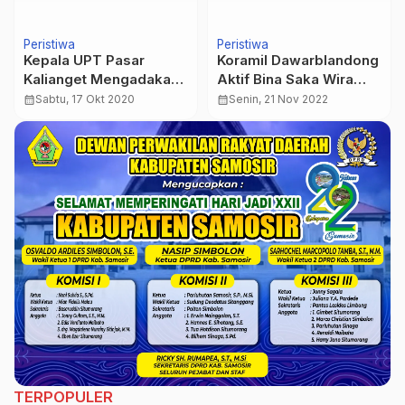
Peristiwa
Peristiwa
Kepala UPT Pasar
Koramil Dawarblandong
Kalianget Mengadakan
Aktif Bina Saka Wira
Oprasi Masker
Kartika
calendar_month
Sabtu, 17 Okt 2020
calendar_month
Senin, 21 Nov 2022
TERPOPULER