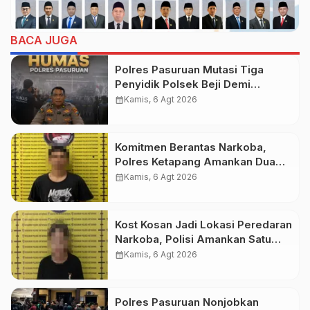
BACA JUGA
Polres Pasuruan Mutasi Tiga
Penyidik Polsek Beji Demi
Efektivitas dan Kelancaran Proses
calendar_month
Kamis, 6 Agt 2026
Penyidikan
Komitmen Berantas Narkoba,
Polres Ketapang Amankan Dua
Pelaku, Ganja seberat 28,94
calendar_month
Kamis, 6 Agt 2026
gram Turut Diamankan
Kost Kosan Jadi Lokasi Peredaran
Narkoba, Polisi Amankan Satu
Pengedar
calendar_month
Kamis, 6 Agt 2026
Polres Pasuruan Nonjobkan