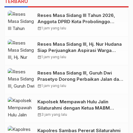
TERBARU
Reses Masa Sidang III Tahun 2026,
Anggota DPRD Kota Probolinggo
Fraksi Partai Gerindra Heri Poniman
calendar_month
1 jam yang lalu
Gandeng PUPR Jemput Aspirasi
Warga
Reses Masa Sidang III, Hj. Nur Hudana
Siap Perjuangkan Aspirasi Warga
Kedopok di APBD
calendar_month
1 jam yang lalu
Reses Masa Sidang III, Guruh Dwi
Prasetyo Dorong Perbaikan Jalan dan
Plengsengan di Kedopok
calendar_month
1 jam yang lalu
Kapolsek Mempawah Hulu Jalin
Silaturahmi dengan Ketua MABM
Kecamatan Mempawah Hulu
calendar_month
3 jam yang lalu
Kapolres Sambas Pererat Silaturahmi