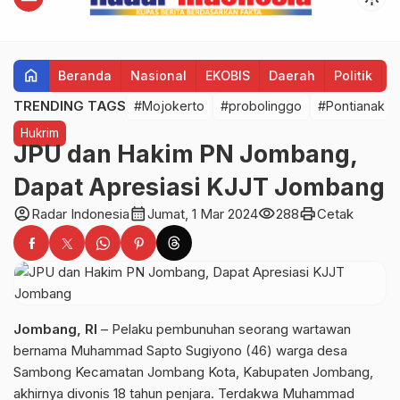
home
Beranda
Nasional
EKOBIS
Daerah
Politik
H
TRENDING TAGS
#Mojokerto
#probolinggo
#Pontianak
Hukrim
JPU dan Hakim PN Jombang,
Dapat Apresiasi KJJT Jombang
account_circle
calendar_month
visibility
print
Radar Indonesia
Jumat, 1 Mar 2024
288
Cetak
Jombang, RI
– Pelaku pembunuhan seorang wartawan
bernama Muhammad Sapto Sugiyono (46) warga desa
Sambong Kecamatan Jombang Kota, Kabupaten Jombang,
akhirnya divonis 18 tahun penjara. Terdakwa Muhammad