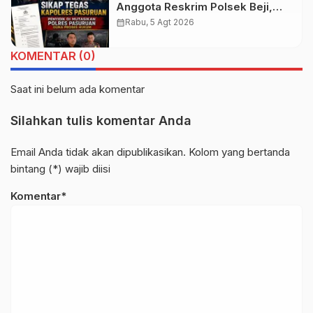
Anggota Reskrim Polsek Beji,
Wujud Komitmen Transparansi
calendar_month
Rabu, 5 Agt 2026
Penanganan Dugaan
Penganiayaan
KOMENTAR (0)
Saat ini belum ada komentar
Silahkan tulis komentar Anda
Email Anda tidak akan dipublikasikan. Kolom yang bertanda
bintang (*) wajib diisi
Komentar*