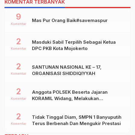
KOMENTAR TERBANYAK
9
Mas Pur Orang Baik#savemaspur
Komentar
2
Masduki Sabil Terpilih Sebagai Ketua
DPC PKB Kota Mojokerto
Komentar
2
SANTUNAN NASIONAL KE – 17,
ORGANISASI SHIDDIQIYYAH
Komentar
2
Anggota POLSEK Beserta Jajaran
KORAMIL Widang, Melakukan
Komentar
Pengamanan Kegiatan Ke 2 ( Dua ) PHBN
Di Ds.NGADIPURO Kec.WIDANG
2
Tidak Tinggal Diam, SMPN 1 Banyuputih
Kab.TUBAN
Terus Berbenah Dan Mengukir Prestasi
Komentar