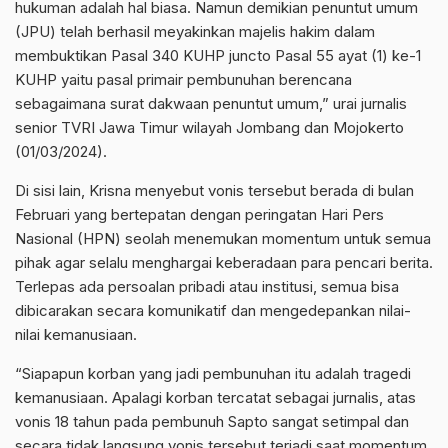
hukuman adalah hal biasa. Namun demikian penuntut umum
(JPU) telah berhasil meyakinkan majelis hakim dalam
membuktikan Pasal 340 KUHP juncto Pasal 55 ayat (1) ke-1
KUHP yaitu pasal primair pembunuhan berencana
sebagaimana surat dakwaan penuntut umum,” urai jurnalis
senior TVRI Jawa Timur wilayah Jombang dan Mojokerto
(01/03/2024).
Di sisi lain, Krisna menyebut vonis tersebut berada di bulan
Februari yang bertepatan dengan peringatan Hari Pers
Nasional (HPN) seolah menemukan momentum untuk semua
pihak agar selalu menghargai keberadaan para pencari berita.
Terlepas ada persoalan pribadi atau institusi, semua bisa
dibicarakan secara komunikatif dan mengedepankan nilai-
nilai kemanusiaan.
“Siapapun korban yang jadi pembunuhan itu adalah tragedi
kemanusiaan. Apalagi korban tercatat sebagai jurnalis, atas
vonis 18 tahun pada pembunuh Sapto sangat setimpal dan
secara tidak langsung vonis tersebut terjadi saat momentum