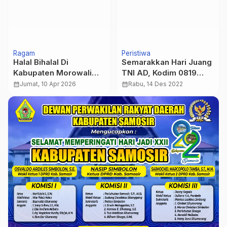
Ragam
Peristiwa
Halal Bihalal Di
Semarakkan Hari Juang
Kabupaten Morowali
TNI AD, Kodim 0819
Utara.
Gelar Bakti Sosial
calendar_month
Jumat, 10 Apr 2026
calendar_month
Rabu, 14 Des 2022