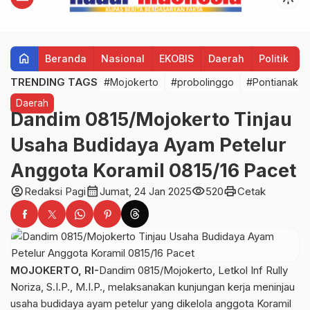
home
Beranda
Nasional
EKOBIS
Daerah
Politik
H
TRENDING TAGS
#Mojokerto
#probolinggo
#Pontianak
Daerah
Dandim 0815/Mojokerto Tinjau
Usaha Budidaya Ayam Petelur
Anggota Koramil 0815/16 Pacet
account_circle
calendar_month
visibility
print
Redaksi Pagi
Jumat, 24 Jan 2025
520
Cetak
MOJOKERTO, RI-
Dandim 0815/Mojokerto, Letkol Inf Rully
Noriza, S.I.P., M.I.P., melaksanakan kunjungan kerja meninjau
usaha budidaya ayam petelur yang dikelola anggota Koramil