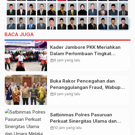
BACA JUGA
Kader Jambore PKK Meriahkan
Dalam Perlombaan Tingkat
Kabupaten Samosir
calendar_month
6 jam yang lalu
Buka Rakor Pencegahan dan
Penanggulangan Fraud, Wabup
Alif Dorong Perkuat Sistem JKN
calendar_month
9 jam yang lalu
Satbinmas Polres Pasuruan
Perkuat Sinergitas Ulama dan
Umara Melalui Program Rabu
calendar_month
10 jam yang lalu
Berguru di Ponpes Dalwa