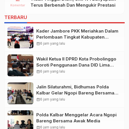
Terus Berbenah Dan Mengukir Prestasi
Komentar
TERBARU
Kader Jambore PKK Meriahkan Dalam
Perlombaan Tingkat Kabupaten
Samosir
calendar_month
6 jam yang lalu
Wakil Ketua II DPRD Kota Probolinggo
Soroti Penggunaan Dana DID Lima
Tahun Terakhir
calendar_month
6 jam yang lalu
Jalin Silaturahmi, Bidhumas Polda
Kalbar Gelar Ngopi Bareng Bersama
Awak Media Online*M
calendar_month
6 jam yang lalu
Polda Kalbar Menggelar Acara Ngopi
Bareng Bersama Awak Media
calendar_month
6 jam yang lalu