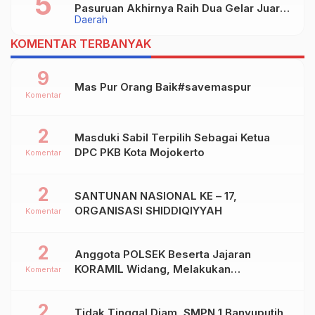
Pasuruan Akhirnya Raih Dua Gelar Juara
Daerah
Dalam Kejurprov Jatim 2024
KOMENTAR TERBANYAK
9
Mas Pur Orang Baik#savemaspur
Komentar
2
Masduki Sabil Terpilih Sebagai Ketua
DPC PKB Kota Mojokerto
Komentar
2
SANTUNAN NASIONAL KE – 17,
ORGANISASI SHIDDIQIYYAH
Komentar
2
Anggota POLSEK Beserta Jajaran
KORAMIL Widang, Melakukan
Komentar
Pengamanan Kegiatan Ke 2 ( Dua ) PHBN
Di Ds.NGADIPURO Kec.WIDANG
2
Tidak Tinggal Diam, SMPN 1 Banyuputih
Kab.TUBAN