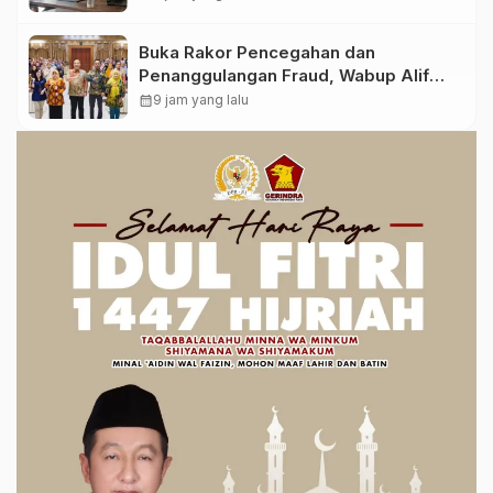
Buka Rakor Pencegahan dan
Penanggulangan Fraud, Wabup Alif
Dorong Perkuat Sistem JKN
calendar_month
9 jam yang lalu