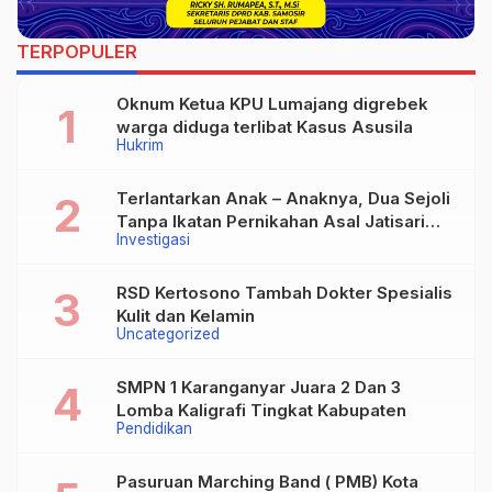
TERPOPULER
Oknum Ketua KPU Lumajang digrebek
warga diduga terlibat Kasus Asusila
Hukrim
Terlantarkan Anak – Anaknya, Dua Sejoli
Tanpa Ikatan Pernikahan Asal Jatisari
Investigasi
Kecamatan Geger Madiun dan Maospati
Magetan Siap digugat ?
RSD Kertosono Tambah Dokter Spesialis
Kulit dan Kelamin
Uncategorized
SMPN 1 Karanganyar Juara 2 Dan 3
Lomba Kaligrafi Tingkat Kabupaten
Pendidikan
Pasuruan Marching Band ( PMB) Kota