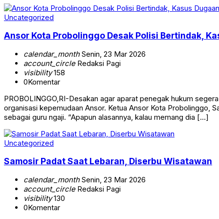
Uncategorized
Ansor Kota Probolinggo Desak Polisi Bertindak,
calendar_month
Senin, 23 Mar 2026
account_circle
Redaksi Pagi
visibility
158
0
Komentar
PROBOLINGGO,RI-Desakan agar aparat penegak hukum segera bert
organisasi kepemudaan Ansor. Ketua Ansor Kota Probolinggo, Sa
sebagai guru ngaji. “Apapun alasannya, kalau memang dia […]
Uncategorized
Samosir Padat Saat Lebaran, Diserbu Wisatawan
calendar_month
Senin, 23 Mar 2026
account_circle
Redaksi Pagi
visibility
130
0
Komentar
SAMOSIR, RI –Momentum libur Lebaran 2026 membawa lonjakan 