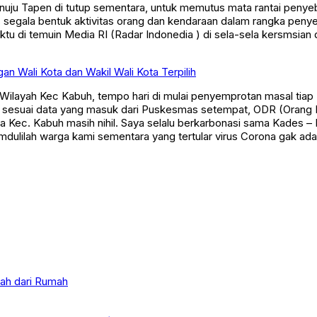
 segala bentuk aktivitas orang dan kendaraan dalam rangka peny
tu di temuin Media RI (Radar Indonedia ) di sela-sela kersmsian 
 Wali Kota dan Wakil Wali Kota Terpilih
i Wilayah Kec Kabuh, tempo hari di mulai penyemprotan masal ti
t ini sesuai data yang masuk dari Puskesmas setempat, ODR (Or
a Kec. Kabuh masih nihil. Saya selalu berkarbonasi sama Kades
mdulilah warga kami sementara yang tertular virus Corona gak ada
elola Sampah dari Rumah