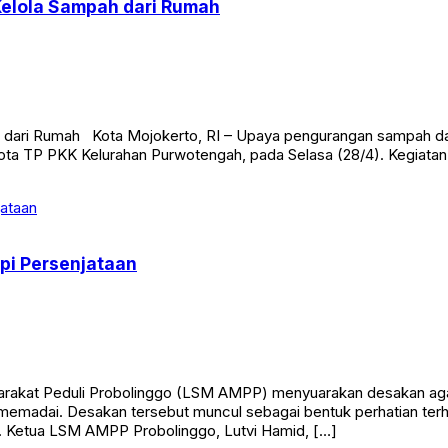
dari Rumah Kota Mojokerto, RI – Upaya pengurangan sampah dar
ota TP PKK Kelurahan Purwotengah, pada Selasa (28/4). Kegiatan 
pi Persenjataan
at Peduli Probolinggo (LSM AMPP) menyuarakan desakan agar a
g memadai. Desakan tersebut muncul sebagai bentuk perhatian ter
6 . Ketua LSM AMPP Probolinggo, Lutvi Hamid, […]