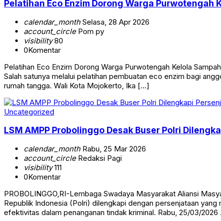
calendar_month
Selasa, 28 Apr 2026
account_circle
Pom py
visibility
80
0
Komentar
Pelatihan Eco Enzim Dorong Warga Purwotengah Kelola Sampah 
Salah satunya melalui pelatihan pembuatan eco enzim bagi angg
rumah tangga. Wali Kota Mojokerto, Ika […]
Uncategorized
LSM AMPP Probolinggo Desak Buser Polri Dilengka
calendar_month
Rabu, 25 Mar 2026
account_circle
Redaksi Pagi
visibility
111
0
Komentar
PROBOLINGGO,RI-Lembaga Swadaya Masyarakat Aliansi Masyarak
Republik Indonesia (Polri) dilengkapi dengan persenjataan yan
efektivitas dalam penanganan tindak kriminal. Rabu, 25/03/202