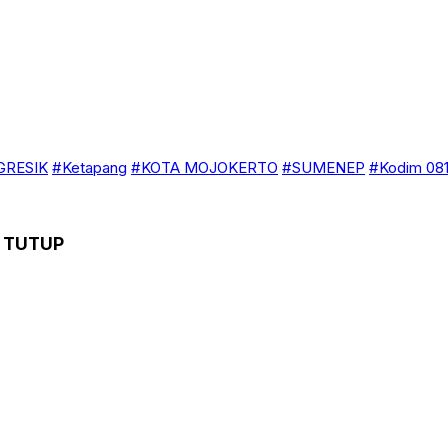
GRESIK
#Ketapang
#KOTA MOJOKERTO
#SUMENEP
#Kodim 081
I TUTUP
uju Tapen di tutup sementara, untuk memutus mata rantai penyeb