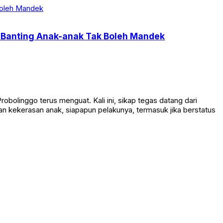
p Banting Anak-anak Tak Boleh Mandek
linggo terus menguat. Kali ini, sikap tegas datang dari
n kekerasan anak, siapapun pelakunya, termasuk jika berstatus
nya ke Kabupaten Samosir. Puluhan ribu wisatawan memadati