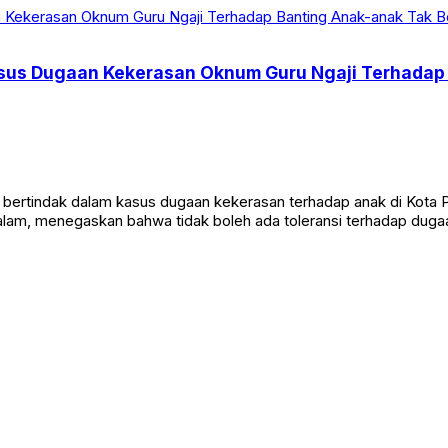
 Kasus Dugaan Kekerasan Oknum Guru Ngaji Terhada
indak dalam kasus dugaan kekerasan terhadap anak di Kota Probo
lam, menegaskan bahwa tidak boleh ada toleransi terhadap dugaa
signifikan kunjungan wisatawan ke kawasan Danau Toba, khusus