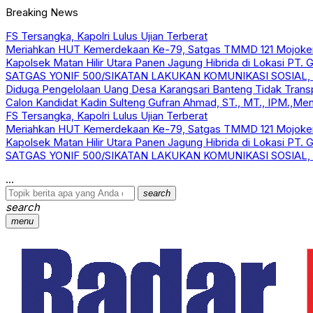
Breaking News
FS Tersangka, Kapolri Lulus Ujian Terberat
Meriahkan HUT Kemerdekaan Ke-79, Satgas TMMD 121 Mojoker
Kapolsek Matan Hilir Utara Panen Jagung Hibrida di Lokasi PT.
SATGAS YONIF 500/SIKATAN LAKUKAN KOMUNIKASI SOSIAL
Diduga Pengelolaan Uang Desa Karangsari Banteng Tidak Trans
Calon Kandidat Kadin Sulteng Gufran Ahmad, ST., MT., IPM.,M
FS Tersangka, Kapolri Lulus Ujian Terberat
Meriahkan HUT Kemerdekaan Ke-79, Satgas TMMD 121 Mojoker
Kapolsek Matan Hilir Utara Panen Jagung Hibrida di Lokasi PT.
SATGAS YONIF 500/SIKATAN LAKUKAN KOMUNIKASI SOSIAL
search
search
menu