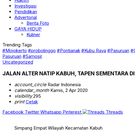
Investigasi
Pendidikan
Advertorial
Berita Foto
GAYA HIDUP
Kuliner
Trending Tags
#Mojokerto
#probolinggo
#Pontianak
#Kubu Raya
#Pasuruan
#
Pasuruan
#Samosir
Uncategorized
JALAN ALTER NATIP KABUH, TAPEN SEMENTARA D
account_circle
Radar Indonesia
calendar_month
Kamis, 2 Apr 2020
visibility
295
print
Cetak
Facebook
Twitter
Whatsapp
Pinterest
Threads
Simpang Empat Wilayah Kecamatan Kabuh
JOMBANG-RI
Tempat pukul 13.30 – 16.30 Jalan Raya Kabuh men