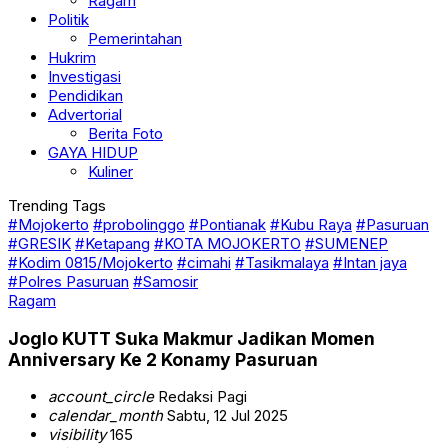
Ragam
Politik
Pemerintahan
Hukrim
Investigasi
Pendidikan
Advertorial
Berita Foto
GAYA HIDUP
Kuliner
Trending Tags
#Mojokerto
#probolinggo
#Pontianak
#Kubu Raya
#Pasuruan
#GRESIK
#Ketapang
#KOTA MOJOKERTO
#SUMENEP
#Kodim 0815/Mojokerto
#cimahi
#Tasikmalaya
#Intan jaya
#Polres Pasuruan
#Samosir
Ragam
Joglo KUTT Suka Makmur Jadikan Momen
Anniversary Ke 2 Konamy Pasuruan
account_circle
Redaksi Pagi
calendar_month
Sabtu, 12 Jul 2025
visibility
165