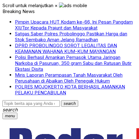
Scroll untuk melanjutkan
×
Breaking News
Pimpin Upacara HUT Kodam ke-66, Ini Pesan Pangdam
XII/Tpr Kepada Prajurit dan Masyarakat
Satgas Saber Polres Probolinggo Pastikan Harga dan
Stok Sembako Aman Jelang Ramadhan
DPRD PROBOLINGGO SOROT LEGALITAS DAN
KEAMANAN WAHANA KUM-KUM MAYANGAN
Polisi Berhasil Amankan Pemasok Utama Jaringan
Narkoba di Pasuruan, 350 gram Sabu dan Ratusan Butir
Ekstasi Disita
Miris Laporan Perampasan Tanah Masyarakat Oleh
Perusahaan di Abaikan Oleh Penegak Hukum
POLRES MOJOKERTO KOTA BERHASIL AMANKAN
PELAKU PENCABULAN
search
search
menu