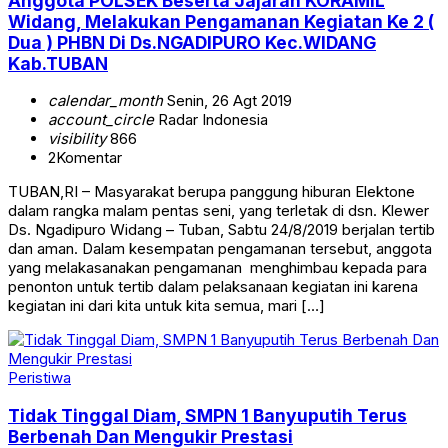
Anggota POLSEK Beserta Jajaran KORAMIL
Widang, Melakukan Pengamanan Kegiatan Ke 2 (
Dua ) PHBN Di Ds.NGADIPURO Kec.WIDANG
Kab.TUBAN
calendar_month
Senin, 26 Agt 2019
account_circle
Radar Indonesia
visibility
866
2
Komentar
TUBAN,RI – Masyarakat berupa panggung hiburan Elektone
dalam rangka malam pentas seni, yang terletak di dsn. Klewer
Ds. Ngadipuro Widang – Tuban, Sabtu 24/8/2019 berjalan tertib
dan aman. Dalam kesempatan pengamanan tersebut, anggota
yang melakasanakan pengamanan menghimbau kepada para
penonton untuk tertib dalam pelaksanaan kegiatan ini karena
kegiatan ini dari kita untuk kita semua, mari […]
Peristiwa
Tidak Tinggal Diam, SMPN 1 Banyuputih Terus
Berbenah Dan Mengukir Prestasi