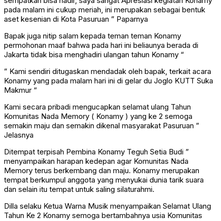
sempatkan bisa hadir, saya sangat Apresiasi kegiatan Konamy
pada malam ini cukup meriah, ini merupakan sebagai bentuk
aset kesenian di Kota Pasuruan ” Paparnya
Bapak juga nitip salam kepada teman teman Konamy
permohonan maaf bahwa pada hari ini beliaunya berada di
Jakarta tidak bisa menghadiri ulangan tahun Konamy “
” Kami sendiri ditugaskan mendadak oleh bapak, terkait acara
Konamy yang pada malam hari ini di gelar du Joglo KUTT Suka
Makmur “
Kami secara pribadi mengucapkan selamat ulang Tahun
Komunitas Nada Memory ( Konamy ) yang ke 2 semoga
semakin maju dan semakin dikenal masyarakat Pasuruan ”
Jelasnya
Ditempat terpisah Pembina Konamy Teguh Setia Budi ”
menyampaikan harapan kedepan agar Komunitas Nada
Memory terus berkembang dan maju. Konamy merupakan
tempat berkumpul anggota yang menyukai dunia tarik suara
dan selain itu tempat untuk saling silaturahmi.
Dilla selaku Ketua Warna Musik menyampaikan Selamat Ulang
Tahun Ke 2 Konamy semoga bertambahnya usia Komunitas