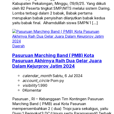
Kabupaten Pekalongan, Minggu, (19/9/21). Yang diikuti
oleh 82 Peserta tingkat SMP/MTS melalui sistem Daring.
Lomba terbagi dalam 2 babak, Babak pertama
merupakan babak penyisihan dilanjutkan babak kedua
yaitu babak final. Alhamdulillah siswa SMPN 1 […]
Daerah
Pasuruan Marching Band ( PMB) Kota
Pasuruan Akhirnya Raih Dua Gelar Juara
Dalam Kejurprov Jatim 2024
calendar_month
Sabtu, 6 Jul 2024
account_circle
Pom py
visibility
1.990
0
Komentar
Pasuruan , RI – Kebanggaan Tim Kontingen Pasuruan
Marching Band ( PMB) asal Kota Pasuruan
mempersembahkan 2 ( dua) Tropi juara sekaligus, yaitu
Divisi 1 Peringkat3 DC/Umum serta Paramanandi1 Terbaik