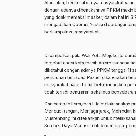
Alon-alon, begitu lubernya masyarakat yang 
dengan adanya dihentikannya PPKM makin b
yang tidak memakai masker, dalam hal ini 3
mengadakan Operasi Yustisi diberbagai tem
berkumpulnya masyarakat.
Disampaikan pula,Wali Kota Mojokerto barus
tersebut andai kata masih dalam suasana ti
diketahui dengan adanya PPKM tanggal 11 sa
penurunan terhadap Pasien dikarenakan terj
masyarakat harus betul-betul mengikuti pel
tidak terjadi penularan sekaligus penyebara
Dan harapan kami,mari kita melaksanakan p
Mencuci tangan, Menjaga jarak, Mehindari k
Musrenbang ini ditekankan untuk melaksan
Sumber Daya Manusia untuk mencapai peme