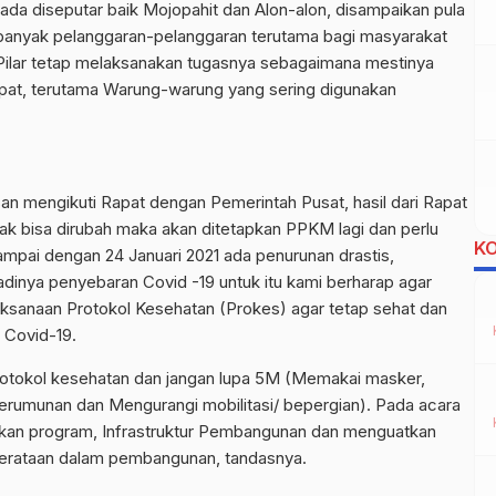
ada diseputar baik Mojopahit dan Alon-alon, disampaikan pula
anyak pelanggaran-pelanggaran terutama bagi masyarakat
 Pilar tetap melaksanakan tugasnya sebagaimana mestinya
pat, terutama Warung-warung yang sering digunakan
an mengikuti Rapat dengan Pemerintah Pusat, hasil dari Rapat
dak bisa dirubah maka akan ditetapkan PPKM lagi dan perlu
K
mpai dengan 24 Januari 2021 ada penurunan drastis,
adinya penyebaran Covid -19 untuk itu kami berharap agar
aksanaan Protokol Kesehatan (Prokes) agar tetap sehat dan
n Covid-19.
rotokol kesehatan dan jangan lupa 5M (Memakai masker,
erumunan dan Mengurangi mobilitasi/ bepergian). Pada acara
akan program, Infrastruktur Pembangunan dan menguatkan
rataan dalam pembangunan, tandasnya.