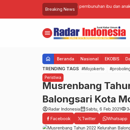
ada 120 adegan
Tim Labfor Polda Jatim L
Breaking News
Surabaya
menu
home
Beranda
Nasional
EKOBIS
D
TRENDING TAGS
#Mojokerto
#probolin
Peristiwa
Musrenbang Tahun
Balongsari Kota M
account_circle
calendar_month
visibility
Radar Indonesia
Sabtu, 6 Feb 2021
3
Facebook
Twitter
Whatsapp