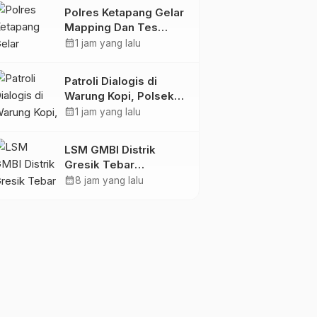
Kesultanan Sambas,
Polres Ketapang Gelar
Perkuat Sinergi
Mapping Dan Tes
Menjaga Kamtibmas
Psikologi Calon
calendar_month
1 jam yang lalu
Pemegang Senpi
Organik Bersama
Patroli Dialogis di
Bagpsikologi Ro SDM
Warung Kopi, Polsek
Polda Kalbar
Meranti Jalin
calendar_month
1 jam yang lalu
Keakraban dan
Sampaikan Himbauan
LSM GMBI Distrik
Kamtibmas
Gresik Tebar
Kebaikan, Gelar Doa
calendar_month
8 jam yang lalu
Bersama dan Santunan
Yatim Piatu