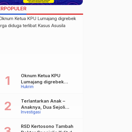
ERPOPULER
Oknum Ketua KPU
Lumajang digrebek
Hukrim
warga diduga terlibat
Kasus Asusila
Terlantarkan Anak –
Anaknya, Dua Sejoli
Investigasi
Tanpa Ikatan Pernikahan
Asal Jatisari Kecamatan
Geger Madiun dan
RSD Kertosono Tambah
Maospati Magetan Siap