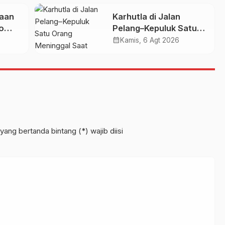
UMKM
Bara di Bawah Gambut
iaan
Karhutla di Jalan
o
Pelang–Kepuluk Satu
 Dua
Orang Meninggal Saat
calendar_month
Kamis, 6 Agt 2026
g
Terjebak Kobaran Api
yang bertanda bintang (*) wajib diisi