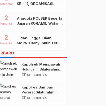
KE – 17, ORGANISASI
Komentar
SHIDDIQIYYAH
2
Anggota POLSEK Beserta
Jajaran KORAMIL Widang,
Komentar
Melakukan Pengamanan
Kegiatan Ke 2 ( Dua )
2
Tidak Tinggal Diam,
PHBN Di Ds.NGADIPURO
SMPN 1 Banyuputih Terus
Kec.WIDANG Kab.TUBAN
Komentar
Berbenah Dan Mengukir
ERBARU
Prestasi
Kapolsek Mempawah
Hulu Jalin Silaturahmi
dengan Ketua MABM
calendar_month
1 jam yang lalu
Kecamatan Mempawah
Hulu
Kapolres Sambas
Pererat Silaturahmi
Dengan Keraton
calendar_month
1 jam yang lalu
Alwatzikhoebillah