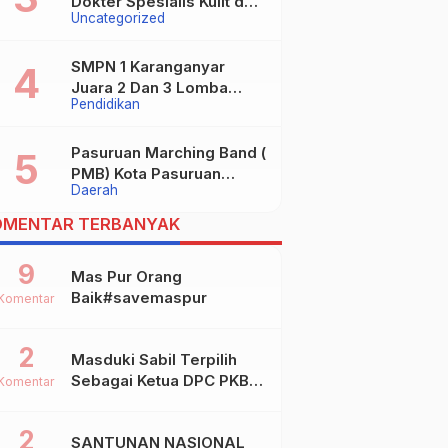
Dokter Spesialis Kulit dan
Uncategorized
digugat ?
Kelamin
SMPN 1 Karanganyar
Juara 2 Dan 3 Lomba
Pendidikan
Kaligrafi Tingkat
Kabupaten
Pasuruan Marching Band (
PMB) Kota Pasuruan
Daerah
Akhirnya Raih Dua Gelar
Juara Dalam Kejurprov
OMENTAR TERBANYAK
Jatim 2024
9
Mas Pur Orang
Baik#savemaspur
Komentar
2
Masduki Sabil Terpilih
Sebagai Ketua DPC PKB
Komentar
Kota Mojokerto
2
SANTUNAN NASIONAL