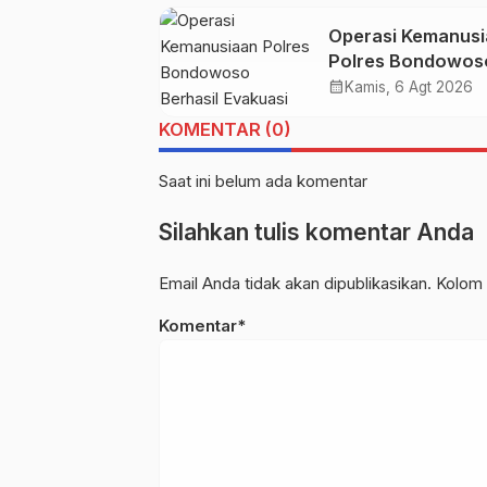
Pengembangan 
Operasi Kemanus
Polres Bondowos
Berhasil Evakuasi
calendar_month
Kamis, 6 Agt 2026
Jenazah di Gunun
KOMENTAR (0)
Piramid
Saat ini belum ada komentar
Silahkan tulis komentar Anda
Email Anda tidak akan dipublikasikan. Kolom 
Komentar*