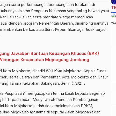
langan serta perkembangan pembangunan terutama di
T
 tahunnya Jajaran Pengurus Kelurahan yang paling bawah yaitu
ukan usulan-usulan serta mendata warga memerlukan
esuai dengan program Pemerintah Daerah, disamping nantinya
memberikan berkas atau Surat Kepemilikan agar tidak terjadi
.
nggung Jawaban Bantuan Keuangan Khusus (BKK)
g Winongan Kecamatan Mojoagung Jombang
 Kota Mojokerto, dihadiri Wali Kota Mojokerto, Kepala Dinas
ri, serta Jajaran dari Pemerintah Kota Mojokerto dan Unsur
ng Taruna Kelurahan Balongsari, Senin (1/2/21).
ka Puspitasari” mengucapkan terima kasih kepada segenap
ang hadir pada acara Musyawarah Rencana Pembangunan
t ini Kota Mojokerto sudah tidak melaksanakan PPKM,
liling Mojokerto terutama di seputar Jalan Mojopahit dan