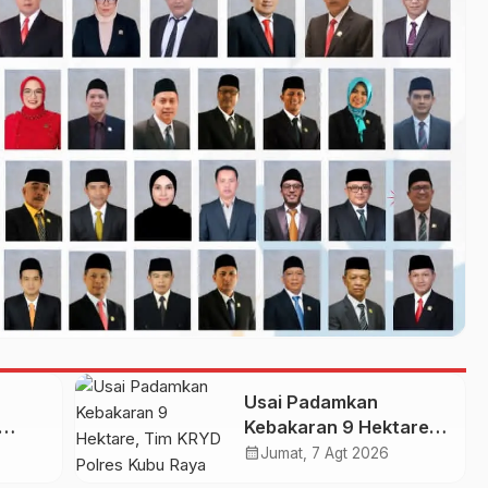
Usai Padamkan
Kebakaran 9 Hektare,
Tim KRYD Polres Kubu
calendar_month
Jumat, 7 Agt 2026
Raya Kini Memburu