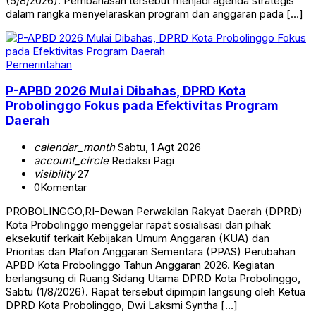
(5/8/2026). Pembahasan tersebut menjadi agenda strategis
dalam rangka menyelaraskan program dan anggaran pada […]
Pemerintahan
P-APBD 2026 Mulai Dibahas, DPRD Kota
Probolinggo Fokus pada Efektivitas Program
Daerah
calendar_month
Sabtu, 1 Agt 2026
account_circle
Redaksi Pagi
visibility
27
0
Komentar
PROBOLINGGO,RI-Dewan Perwakilan Rakyat Daerah (DPRD)
Kota Probolinggo menggelar rapat sosialisasi dari pihak
eksekutif terkait Kebijakan Umum Anggaran (KUA) dan
Prioritas dan Plafon Anggaran Sementara (PPAS) Perubahan
APBD Kota Probolinggo Tahun Anggaran 2026. Kegiatan
berlangsung di Ruang Sidang Utama DPRD Kota Probolinggo,
Sabtu (1/8/2026). Rapat tersebut dipimpin langsung oleh Ketua
DPRD Kota Probolinggo, Dwi Laksmi Syntha […]