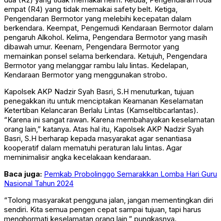
empat (R4) yang tidak memakai safety belt. Ketiga,
Pengendaran Bermotor yang melebihi kecepatan dalam
berkendara. Keempat, Pengemudi Kendaraan Bermotor dalam
pengaruh Alkohol. Kelima, Pengendara Bermotor yang masih
dibawah umur. Keenam, Pengendara Bermotor yang
memainkan ponsel selama berkendara. Ketujuh, Pengendara
Bermotor yang melanggar rambu lalu lintas. Kedelapan,
Kendaraan Bermotor yang menggunakan strobo.
Kapolsek AKP Nadzir Syah Basri, S.H menuturkan, tujuan
penegakkan itu untuk menciptakan Keamanan Keselamatan
Ketertiban Kelancaran Berlalu Lintas (Kamseltibcarlantas).
“Karena ini sangat rawan. Karena membahayakan keselamatan
orang lain,” katanya. Atas hal itu, Kapolsek AKP Nadzir Syah
Basri, S.H berharap kepada masyarakat agar senantiasa
kooperatif dalam mematuhi peraturan lalu lintas. Agar
meminimalisir angka kecelakaan kendaraan.
Baca juga:
Pemkab Probolinggo Semarakkan Lomba Hari Guru
Nasional Tahun 2024
“Tolong masyarakat pengguna jalan, jangan mementingkan diri
sendiri. Kita semua pengen cepat sampai tujuan, tapi harus
menghormati keselamatan orang lain,” pungkasnya.