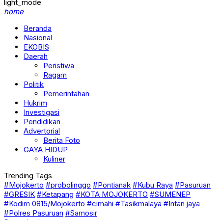
light_mode
home
Beranda
Nasional
EKOBIS
Daerah
Peristiwa
Ragam
Politik
Pemerintahan
Hukrim
Investigasi
Pendidikan
Advertorial
Berita Foto
GAYA HIDUP
Kuliner
Trending Tags
#Mojokerto
#probolinggo
#Pontianak
#Kubu Raya
#Pasuruan
#GRESIK
#Ketapang
#KOTA MOJOKERTO
#SUMENEP
#Kodim 0815/Mojokerto
#cimahi
#Tasikmalaya
#Intan jaya
#Polres Pasuruan
#Samosir