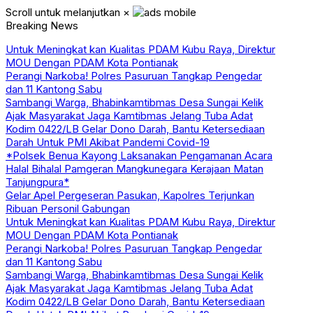
Scroll untuk melanjutkan
×
Breaking News
Untuk Meningkat kan Kualitas PDAM Kubu Raya, Direktur
MOU Dengan PDAM Kota Pontianak
Perangi Narkoba! Polres Pasuruan Tangkap Pengedar
dan 11 Kantong Sabu
Sambangi Warga, Bhabinkamtibmas Desa Sungai Kelik
Ajak Masyarakat Jaga Kamtibmas Jelang Tuba Adat
Kodim 0422/LB Gelar Dono Darah, Bantu Ketersediaan
Darah Untuk PMI Akibat Pandemi Covid-19
*Polsek Benua Kayong Laksanakan Pengamanan Acara
Halal Bihalal Pamgeran Mangkunegara Kerajaan Matan
Tanjungpura*
Gelar Apel Pergeseran Pasukan, Kapolres Terjunkan
Ribuan Personil Gabungan
Untuk Meningkat kan Kualitas PDAM Kubu Raya, Direktur
MOU Dengan PDAM Kota Pontianak
Perangi Narkoba! Polres Pasuruan Tangkap Pengedar
dan 11 Kantong Sabu
Sambangi Warga, Bhabinkamtibmas Desa Sungai Kelik
Ajak Masyarakat Jaga Kamtibmas Jelang Tuba Adat
Kodim 0422/LB Gelar Dono Darah, Bantu Ketersediaan