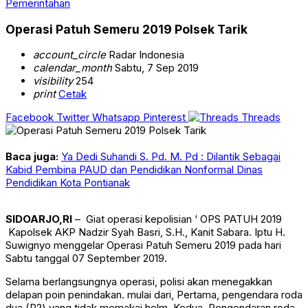
Pemerintahan
Operasi Patuh Semeru 2019 Polsek Tarik
account_circle
Radar Indonesia
calendar_month
Sabtu, 7 Sep 2019
visibility
254
print
Cetak
Facebook
Twitter
Whatsapp
Pinterest
Threads
Baca juga:
Ya Dedi Suhandi S. Pd. M. Pd : Dilantik Sebagai
Kabid Pembina PAUD dan Pendidikan Nonformal Dinas
Pendidikan Kota Pontianak
SIDOARJO,RI
– Giat operasi kepolisian ‘ OPS PATUH 2019
Kapolsek AKP Nadzir Syah Basri, S.H., Kanit Sabara. Iptu H.
Suwignyo menggelar Operasi Patuh Semeru 2019 pada hari
Sabtu tanggal 07 September 2019.
Selama berlangsungnya operasi, polisi akan menegakkan
delapan poin penindakan. mulai dari, Pertama, pengendara roda
dua (R2) yang tidak memakai helm. Kedua, Pengendaran roda