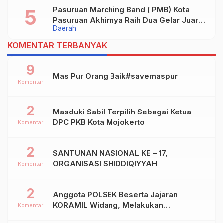
Pasuruan Marching Band ( PMB) Kota
Pasuruan Akhirnya Raih Dua Gelar Juara
Daerah
Dalam Kejurprov Jatim 2024
KOMENTAR TERBANYAK
9
Mas Pur Orang Baik#savemaspur
Komentar
2
Masduki Sabil Terpilih Sebagai Ketua
DPC PKB Kota Mojokerto
Komentar
2
SANTUNAN NASIONAL KE – 17,
ORGANISASI SHIDDIQIYYAH
Komentar
2
Anggota POLSEK Beserta Jajaran
KORAMIL Widang, Melakukan
Komentar
Pengamanan Kegiatan Ke 2 ( Dua ) PHBN