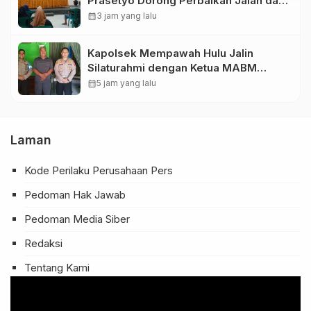
Prasetyo Dorong Perbaikan Jalan dan
Plengsengan di Kedopok
calendar_month
3 jam yang lalu
Kapolsek Mempawah Hulu Jalin
Silaturahmi dengan Ketua MABM
Kecamatan Mempawah Hulu
calendar_month
5 jam yang lalu
Laman
Kode Perilaku Perusahaan Pers
Pedoman Hak Jawab
Pedoman Media Siber
Redaksi
Tentang Kami
Pemutar
Video