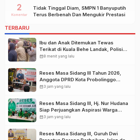
Di Ds.NGADIPURO Kec.WIDANG
2
Tidak Tinggal Diam, SMPN 1 Banyuputih
Kab.TUBAN
Terus Berbenah Dan Mengukir Prestasi
Komentar
TERBARU
Ibu dan Anak Ditemukan Tewas
Terikat di Kuala Behe Landak, Polisi
Selidiki Kasusnya
calendar_month
8 menit yang lalu
Reses Masa Sidang III Tahun 2026,
Anggota DPRD Kota Probolinggo
Fraksi Partai Gerindra Heri Poniman
calendar_month
3 jam yang lalu
Gandeng PUPR Jemput Aspirasi
Warga
Reses Masa Sidang III, Hj. Nur Hudana
Siap Perjuangkan Aspirasi Warga
Kedopok di APBD
calendar_month
3 jam yang lalu
Reses Masa Sidang III, Guruh Dwi