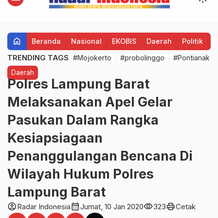
home
Beranda
Nasional
EKOBIS
Daerah
Politik
H
TRENDING TAGS
#Mojokerto
#probolinggo
#Pontianak
Daerah
Polres Lampung Barat
Melaksanakan Apel Gelar
Pasukan Dalam Rangka
Kesiapsiagaan
Penanggulangan Bencana Di
Wilayah Hukum Polres
Lampung Barat
account_circle
calendar_month
visibility
print
Radar Indonesia
Jumat, 10 Jan 2020
323
Cetak