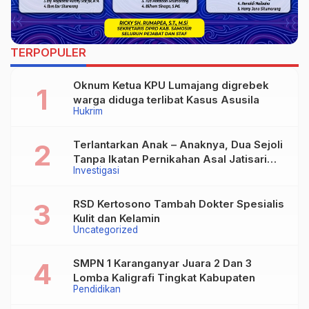
TERPOPULER
Oknum Ketua KPU Lumajang digrebek
warga diduga terlibat Kasus Asusila
Hukrim
Terlantarkan Anak – Anaknya, Dua Sejoli
Tanpa Ikatan Pernikahan Asal Jatisari
Investigasi
Kecamatan Geger Madiun dan Maospati
Magetan Siap digugat ?
RSD Kertosono Tambah Dokter Spesialis
Kulit dan Kelamin
Uncategorized
SMPN 1 Karanganyar Juara 2 Dan 3
Lomba Kaligrafi Tingkat Kabupaten
Pendidikan