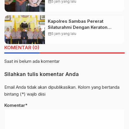
Kecamatan Mempawah Hulu
calendar_month
5 jam yang lalu
Kapolres Sambas Pererat
Silaturahmi Dengan Keraton
Alwatzikhoebillah Kesultanan
calendar_month
5 jam yang lalu
Sambas, Perkuat Sinergi Menjaga
Kamtibmas
KOMENTAR (0)
Saat ini belum ada komentar
Silahkan tulis komentar Anda
Email Anda tidak akan dipublikasikan. Kolom yang bertanda
bintang (*) wajib diisi
Komentar*