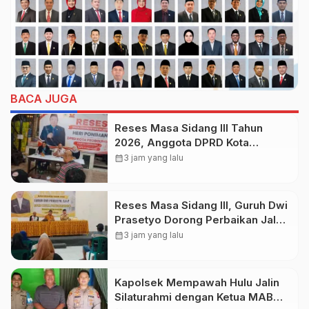
BACA JUGA
Reses Masa Sidang III Tahun
2026, Anggota DPRD Kota
Probolinggo Fraksi Partai
calendar_month
3 jam yang lalu
Gerindra Heri Poniman Gandeng
PUPR Jemput Aspirasi Warga
Reses Masa Sidang III, Guruh Dwi
Prasetyo Dorong Perbaikan Jalan
dan Plengsengan di Kedopok
calendar_month
3 jam yang lalu
Kapolsek Mempawah Hulu Jalin
Silaturahmi dengan Ketua MABM