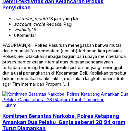
Demi Efektivitas dan Kelancaran Proses
Penyidikan
calendar_month
18 jam yang lalu
account_circle
Redaksi Pagi
visibility
15
0
Komentar
PASURUAN,RI- Polres Pasuruan menegaskan bahwa mutasi
dan penonaktifan sementara (nonjob) terhadap tiga penyidik
Polsek Beji dilakukan sebagai bagian dari upaya memperlancar
proses pemeriksaan internal atas dugaan penganiayaan
terhadap seorang terduga pelaku judi online yang meninggal
dunia usai penangkapan di Kecamatan Beji. Kebijakan tersebut
bukan merupakan sanksi akhir, melainkan langkah administratif
agar Tim Internal dan Propam […]
Hukrim
Komitmen Berantas Narkoba, Polres Ketapang
Amankan Dua Pelaku, Ganja seberat 28,94 gram
Turut Diamankan