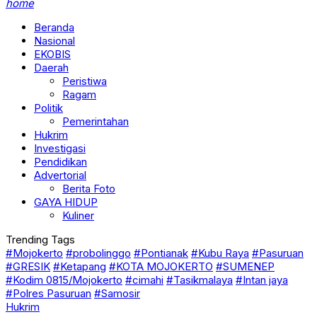
home
Beranda
Nasional
EKOBIS
Daerah
Peristiwa
Ragam
Politik
Pemerintahan
Hukrim
Investigasi
Pendidikan
Advertorial
Berita Foto
GAYA HIDUP
Kuliner
Trending Tags
#Mojokerto
#probolinggo
#Pontianak
#Kubu Raya
#Pasuruan
#GRESIK
#Ketapang
#KOTA MOJOKERTO
#SUMENEP
#Kodim 0815/Mojokerto
#cimahi
#Tasikmalaya
#Intan jaya
#Polres Pasuruan
#Samosir
Hukrim