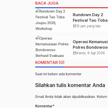
BACA JUGA
Rundown Day 2
Festival Tao Toba
Joujou 2026,
calendar_month
15 jam yang lalu
Workshop
Pengembangan 
Operasi Kemanus
Polres Bondowos
Berhasil Evakuasi
calendar_month
Kamis, 6 Agt 2026
Jenazah di Gunun
KOMENTAR (0)
Piramid
Saat ini belum ada komentar
Silahkan tulis komentar Anda
Email Anda tidak akan dipublikasikan. Kolom 
Komentar*