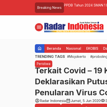
ranparan dan Akuntabel
Kebondalem Legend Dukun
Breaking News
…
Bareng.
menu
home
Beranda
Nasional
EKOBIS
D
TRENDING TAGS
#Mojokerto
#probolin
Peristiwa
Terkait Covid – 19
Deklarasikan Putu
Penularan Virus C
account_circle
calendar_month
visibility
Radar Indonesia
Jumat, 5 Jun 2020