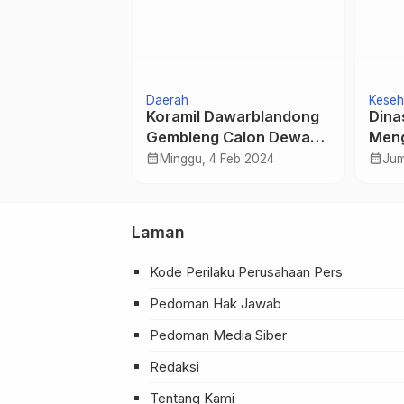
Daerah
Keseh
0/Bangil Hadiri
Koramil Dawarblandong
Dina
Pilar Sosial
Gembleng Calon Dewan
Meng
erahan Bansos
Saka Wira Kartika
Data
calendar_month
calendar_month
Okt 2022
Minggu, 4 Feb 2024
Jum
Tasi
Laman
Kode Perilaku Perusahaan Pers
Pedoman Hak Jawab
Pedoman Media Siber
Redaksi
Tentang Kami