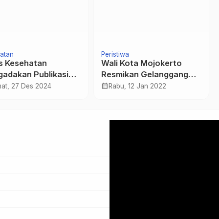
atan
Peristiwa
s Kesehatan
Wali Kota Mojokerto
adakan Publikasi
Resmikan Gelanggang
 STUNTING Kab.
Olahraga (GOR)
calendar_month
at, 27 Des 2024
Rabu, 12 Jan 2022
kmlaya
Randegan
Pemutar
Video