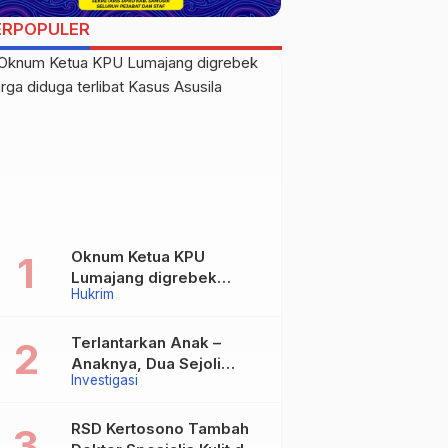
ERPOPULER
Oknum Ketua KPU
Lumajang digrebek
Hukrim
warga diduga terlibat
Kasus Asusila
Terlantarkan Anak –
Anaknya, Dua Sejoli
Investigasi
Tanpa Ikatan Pernikahan
Asal Jatisari Kecamatan
Geger Madiun dan
RSD Kertosono Tambah
Maospati Magetan Siap