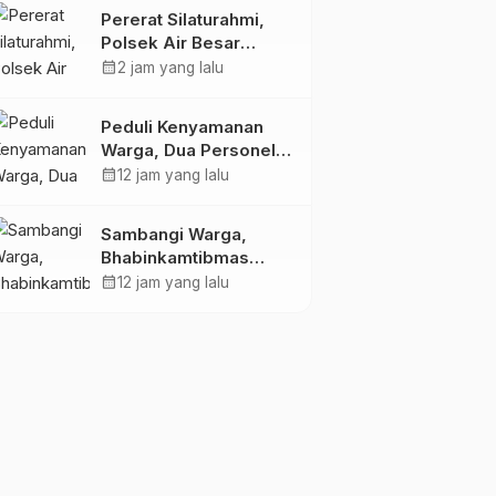
Sampaikan Himbauan
Pererat Silaturahmi,
Kamtibmas
Polsek Air Besar
Landak Gelar Patroli
calendar_month
2 jam yang lalu
Dialogis dan Himbauan
Kamtibmas di Desa
Peduli Kenyamanan
Serimbu
Warga, Dua Personel
Polsek Nanga Tayap
calendar_month
12 jam yang lalu
Turun Langsung Siram
Jalan Berdebu
Sambangi Warga,
Bhabinkamtibmas
Desa Sungai Kelik Ajak
calendar_month
12 jam yang lalu
Masyarakat Jaga
Kamtibmas Jelang
Tuba Adat