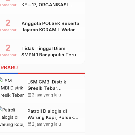
KE – 17, ORGANISASI
Komentar
SHIDDIQIYYAH
2
Anggota POLSEK Beserta
Jajaran KORAMIL Widang,
Komentar
Melakukan Pengamanan
Kegiatan Ke 2 ( Dua )
2
Tidak Tinggal Diam,
PHBN Di Ds.NGADIPURO
SMPN 1 Banyuputih Terus
Kec.WIDANG Kab.TUBAN
Komentar
Berbenah Dan Mengukir
ERBARU
Prestasi
LSM GMBI Distrik
Gresik Tebar
Kebaikan, Gelar Doa
calendar_month
2 jam yang lalu
Bersama dan Santunan
Yatim Piatu
Patroli Dialogis di
Warung Kopi, Polsek
Meranti Jalin
calendar_month
2 jam yang lalu
Keakraban dan