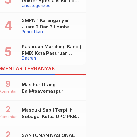
Dokter Spesialis Kulit dan
Uncategorized
digugat ?
Kelamin
SMPN 1 Karanganyar
Juara 2 Dan 3 Lomba
Pendidikan
Kaligrafi Tingkat
Kabupaten
Pasuruan Marching Band (
PMB) Kota Pasuruan
Daerah
Akhirnya Raih Dua Gelar
Juara Dalam Kejurprov
OMENTAR TERBANYAK
Jatim 2024
9
Mas Pur Orang
Baik#savemaspur
Komentar
2
Masduki Sabil Terpilih
Sebagai Ketua DPC PKB
Komentar
Kota Mojokerto
2
SANTUNAN NASIONAL