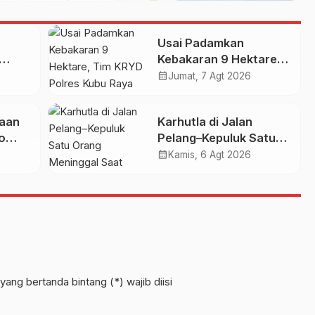
Usai Padamkan
Kebakaran 9 Hektare,
Tim KRYD Polres Kubu
calendar_month
Jumat, 7 Agt 2026
Raya Kini Memburu
UMKM
Bara di Bawah Gambut
iaan
Karhutla di Jalan
o
Pelang–Kepuluk Satu
 Dua
Orang Meninggal Saat
calendar_month
Kamis, 6 Agt 2026
g
Terjebak Kobaran Api
yang bertanda bintang (*) wajib diisi