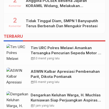
2
Anggota POLSEK Beserta Jajaran
KORAMIL Widang, Melakukan
Komentar
Pengamanan Kegiatan Ke 2 ( Dua ) PHBN
Di Ds.NGADIPURO Kec.WIDANG
2
Tidak Tinggal Diam, SMPN 1 Banyuputih
Kab.TUBAN
Terus Berbenah Dan Mengukir Prestasi
Komentar
TERBARU
Tim URC Polres Melawi Amankan
Tersangka Pencurian Sepeda Motor di
Desa Paal
calendar_month
53 menit yang lalu
ASWIN Kalbar Apresiasi Pembenahan
Parit, Dikota Pontianak
calendar_month
55 menit yang lalu
Dengarkan Keluhan Warga, H. Muchlas
Kurniawan Siap Perjuangkan Aspirasi
Masyarakat
calendar_month
1 jam yang lalu