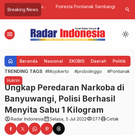
par Kawal Aksi
Polresta Pontianak Sambangi
Dana Pro
search
Breaking News
ang, Soal Ancam
Rumah Duka Almarhum Iqbal, Korban
Dua Dari
oduksi Arang
Penganiayaan Saat Pawai Obor
Telah Dis
menu
light_mode
home
Beranda
Nasional
EKOBIS
Daerah
Politik
H
TRENDING TAGS
#Mojokerto
#probolinggo
#Pontianak
Hukrim
Ungkap Peredaran Narkoba di
Banyuwangi, Polisi Berhasil
Menyita Sabu 1 Kilogram
account_circle
calendar_month
visibility
print
Radar Indonesia
Selasa, 5 Jul 2022
277
Cetak