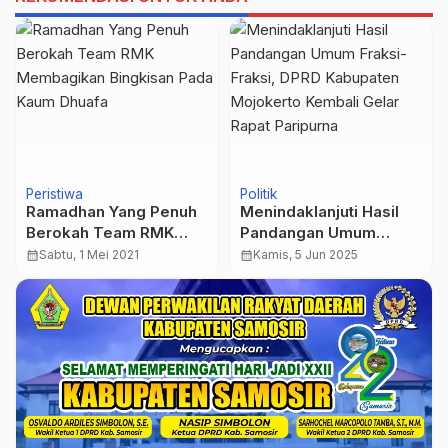
Peristiwa
Politik
Ramadhan Yang Penuh
Menindaklanjuti Hasil
Berokah Team RMK
Pandangan Umum
Membagikan Bingkisan
Fraksi-Fraksi, DPRD
calendar_month
Sabtu, 1 Mei 2021
calendar_month
Kamis, 5 Jun 2025
Pada Kaum Dhuafa
Kabupaten Mojokerto
Kembali Gelar Rapat
Paripurna