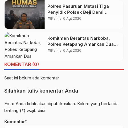
Polres Pasuruan Mutasi Tiga
Penyidik Polsek Beji Demi
Efektivitas dan Kelancaran Proses
calendar_month
Kamis, 6 Agt 2026
Penyidikan
Komitmen Berantas Narkoba,
Polres Ketapang Amankan Dua
Pelaku, Ganja seberat 28,94
calendar_month
Kamis, 6 Agt 2026
gram Turut Diamankan
KOMENTAR (0)
Saat ini belum ada komentar
Silahkan tulis komentar Anda
Email Anda tidak akan dipublikasikan. Kolom yang bertanda
bintang (*) wajib diisi
Komentar*