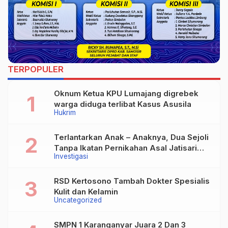
TERPOPULER
Oknum Ketua KPU Lumajang digrebek
warga diduga terlibat Kasus Asusila
Hukrim
Terlantarkan Anak – Anaknya, Dua Sejoli
Tanpa Ikatan Pernikahan Asal Jatisari
Investigasi
Kecamatan Geger Madiun dan Maospati
Magetan Siap digugat ?
RSD Kertosono Tambah Dokter Spesialis
Kulit dan Kelamin
Uncategorized
SMPN 1 Karanganyar Juara 2 Dan 3