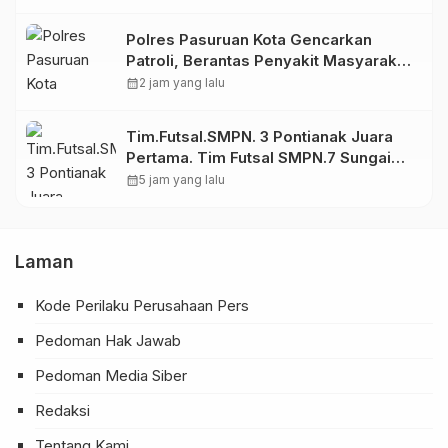
Polres Pasuruan Kota Gencarkan
Patroli, Berantas Penyakit Masyarakat
di Karanganyar
calendar_month
2 jam yang lalu
Tim.Futsal.SMPN. 3 Pontianak Juara
Pertama. Tim Futsal SMPN.7 Sungai
Raya Mendapat Juara Kedua.
calendar_month
5 jam yang lalu
Laman
Kode Perilaku Perusahaan Pers
Pedoman Hak Jawab
Pedoman Media Siber
Redaksi
Tentang Kami