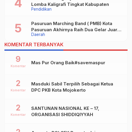
Lomba Kaligrafi Tingkat Kabupaten
Pendidikan
Pasuruan Marching Band ( PMB) Kota
Pasuruan Akhirnya Raih Dua Gelar Juara
Daerah
Dalam Kejurprov Jatim 2024
KOMENTAR TERBANYAK
9
Mas Pur Orang Baik#savemaspur
Komentar
2
Masduki Sabil Terpilih Sebagai Ketua
DPC PKB Kota Mojokerto
Komentar
2
SANTUNAN NASIONAL KE – 17,
ORGANISASI SHIDDIQIYYAH
Komentar