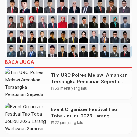
BACA JUGA
Tim URC Polres Melawi Amankan
Tersangka Pencurian Sepeda
Motor di Desa Paal
calendar_month
53 menit yang lalu
Event Organizer Festival Tao
Toba Joujou 2026 Larang
Wartawan Samosir Untuk
calendar_month
22 jam yang lalu
Dokumentasi di Panggung