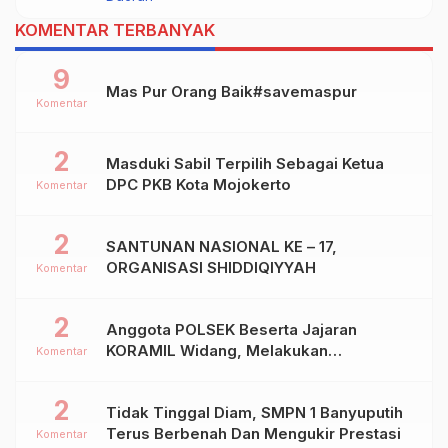
Dalam Kejurprov Jatim 2024
KOMENTAR TERBANYAK
9
Mas Pur Orang Baik#savemaspur
Komentar
2
Masduki Sabil Terpilih Sebagai Ketua
DPC PKB Kota Mojokerto
Komentar
2
SANTUNAN NASIONAL KE – 17,
ORGANISASI SHIDDIQIYYAH
Komentar
2
Anggota POLSEK Beserta Jajaran
KORAMIL Widang, Melakukan
Komentar
Pengamanan Kegiatan Ke 2 ( Dua ) PHBN
Di Ds.NGADIPURO Kec.WIDANG
2
Tidak Tinggal Diam, SMPN 1 Banyuputih
Kab.TUBAN
Terus Berbenah Dan Mengukir Prestasi
Komentar