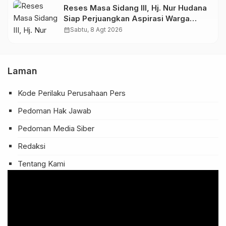
Warga
Reses Masa Sidang III, Hj. Nur Hudana
Siap Perjuangkan Aspirasi Warga
Kedopok di APBD
calendar_month
Sabtu, 8 Agt 2026
Laman
Kode Perilaku Perusahaan Pers
Pedoman Hak Jawab
Pedoman Media Siber
Redaksi
Tentang Kami
Pemutar
Video