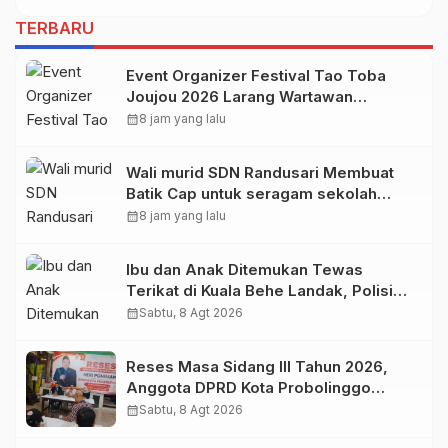
TERBARU
Event Organizer Festival Tao Toba
Joujou 2026 Larang Wartawan
Samosir Untuk Dokumentasi di
calendar_month
8 jam yang lalu
Panggung
Wali murid SDN Randusari Membuat
Batik Cap untuk seragam sekolah
Anak.
calendar_month
8 jam yang lalu
Ibu dan Anak Ditemukan Tewas
Terikat di Kuala Behe Landak, Polisi
Selidiki Kasusnya
calendar_month
Sabtu, 8 Agt 2026
Reses Masa Sidang III Tahun 2026,
Anggota DPRD Kota Probolinggo
Fraksi Partai Gerindra Heri Poniman
calendar_month
Sabtu, 8 Agt 2026
Gandeng PUPR Jemput Aspirasi