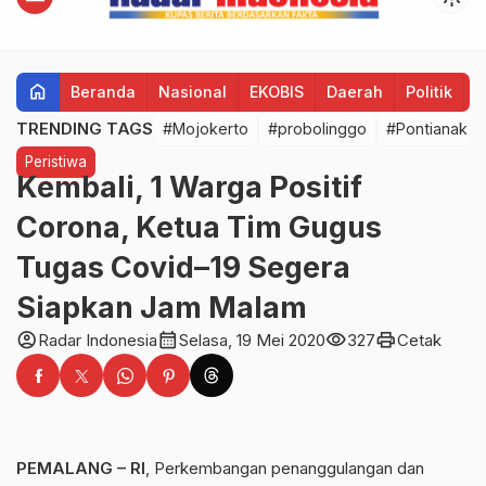
home
Beranda
Nasional
EKOBIS
Daerah
Politik
H
TRENDING TAGS
#Mojokerto
#probolinggo
#Pontianak
Peristiwa
Kembali, 1 Warga Positif
Corona, Ketua Tim Gugus
Tugas Covid–19 Segera
Siapkan Jam Malam
account_circle
calendar_month
visibility
print
Radar Indonesia
Selasa, 19 Mei 2020
327
Cetak
PEMALANG – RI
, Perkembangan penanggulangan dan