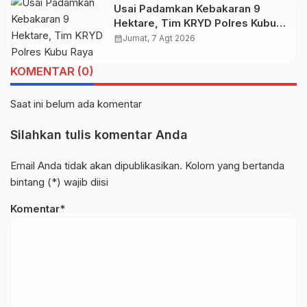
Usai Padamkan Kebakaran 9
Hektare, Tim KRYD Polres Kubu
Raya Kini Memburu Bara di Bawah
calendar_month
Jumat, 7 Agt 2026
Gambut
KOMENTAR (0)
Saat ini belum ada komentar
Silahkan tulis komentar Anda
Email Anda tidak akan dipublikasikan. Kolom yang bertanda
bintang (*) wajib diisi
Komentar*