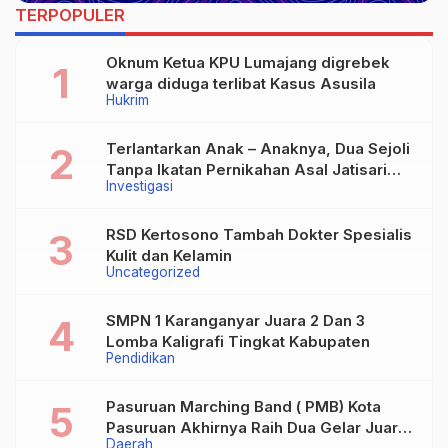
TERPOPULER
Oknum Ketua KPU Lumajang digrebek
warga diduga terlibat Kasus Asusila
Hukrim
Terlantarkan Anak – Anaknya, Dua Sejoli
Tanpa Ikatan Pernikahan Asal Jatisari
Investigasi
Kecamatan Geger Madiun dan Maospati
Magetan Siap digugat ?
RSD Kertosono Tambah Dokter Spesialis
Kulit dan Kelamin
Uncategorized
SMPN 1 Karanganyar Juara 2 Dan 3
Lomba Kaligrafi Tingkat Kabupaten
Pendidikan
Pasuruan Marching Band ( PMB) Kota
Pasuruan Akhirnya Raih Dua Gelar Juara
Daerah