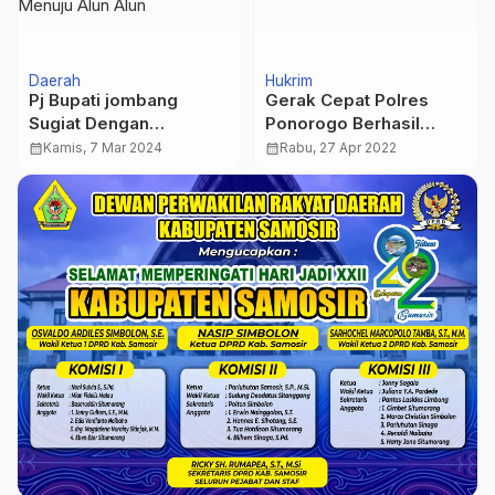
Daerah
Hukrim
Pj Bupati jombang
Gerak Cepat Polres
Sugiat Dengan
Ponorogo Berhasil
Membawa piala
Mengamankan 2
calendar_month
Kamis, 7 Mar 2024
calendar_month
Rabu, 27 Apr 2022
Adipura ke-14 Di arak
Tersangka Pengedar
Dari Tugu Adipura Jalan
Serbuk Petasan
Gusdur Menuju Alun
Alun