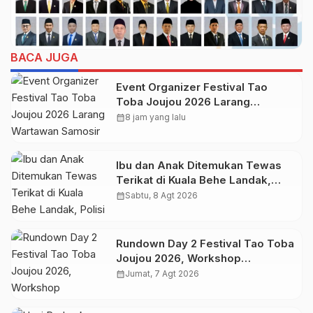
BACA JUGA
Event Organizer Festival Tao
Toba Joujou 2026 Larang
Wartawan Samosir Untuk
calendar_month
8 jam yang lalu
Dokumentasi di Panggung
Ibu dan Anak Ditemukan Tewas
Terikat di Kuala Behe Landak,
Polisi Selidiki Kasusnya
calendar_month
Sabtu, 8 Agt 2026
Rundown Day 2 Festival Tao Toba
Joujou 2026, Workshop
Pengembangan UMKM
calendar_month
Jumat, 7 Agt 2026