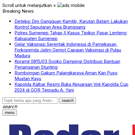
Scroll untuk melanjutkan
×
Breaking News
Deteksi Dini Gangguan Kamtib, Karutan Batam Lakukan
Kontrol Seputaran Area Branggang
Polres Sumenep Tahap II Kasus Tipikor Pasar Lenteng
Kabupaten Sumenep
Gelar Vaksinasi Serentak Indonesia di Pamekasan,
Forkopimda Jatim Genjot Capaian Vaksinasi di Pulau
Madura
Koramil 0815/03 Sooko Dampingi Distribusi Bantuan
Penanganan Stunting
Rombongan Gakum Palangkaraya Aman Kan Puso
Muatan Kayu
Kapolda Kalbar Resmi Buka Kejuaraan Voli Kapolda Cup
2024 di GOR Terpadu A. Yani
search
search
menu