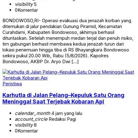
visibility
5
0
Komentar
BONDOWOSO,RI- Operasi evakuasi dua jenazah korban yang
ditemukan di jalur pendakian Gunung Piramid, Kecamatan
Curahdami, Kabupaten Bondowoso, akhirnya berhasil
dituntaskan. Setelah menempuh medan terjal dan penuh risiko,
tim gabungan berhasil membawa kedua jenazah turun dari
lokasi penemuan hingga tiba di RS Bhayangkara Bondowoso
sekira pukul 20.00 Wib, Rabu (5/8/2026). Kapolres
Bondowoso, AKBP Dr. Aryo Dwi […]
Peristiwa
Karhutla di Jalan Pelang–Kepuluk Satu Orang
Meninggal Saat Terjebak Kobaran Api
calendar_month
4 jam yang lalu
account_circle
Redaksi Pagi
visibility
8
0
Komentar