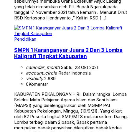
sebelumnya membuka Graha Eksekutif Anjuk Ladang
yang telah diresmikan oleh Plt. Bupati Nganjuk pada
tanggal 17 November 2021 tahun kemarin . Menurut Dirut
RSD Kertosono Hendriyanto ,” Kali ini RSD […]
Pendidikan
SMPN 1 Karanganyar Juara 2 Dan 3 Lomba
Kaligrafi Tingkat Kabupaten
calendar_month
Sabtu, 23 Okt 2021
account_circle
Radar Indonesia
visibility
2.689
0
Komentar
KABUPATEN PEKALONGAN – RI, Dalam rangka Lomba
Seleksi Mata Pelajaran Agama Islam dan Seni Islami
(MAPSI) yang diselenggarakan oleh MGMP PAI
Kabupaten Pekalongan, Minggu, (19/9/21). Yang diikuti
oleh 82 Peserta tingkat SMP/MTS melalui sistem Daring.
Lomba terbagi dalam 2 babak, Babak pertama
merupakan babak penyisihan dilanjutkan babak kedua