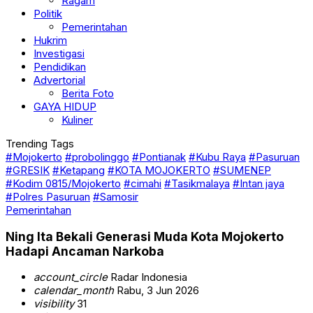
Ragam
Politik
Pemerintahan
Hukrim
Investigasi
Pendidikan
Advertorial
Berita Foto
GAYA HIDUP
Kuliner
Trending Tags
#Mojokerto
#probolinggo
#Pontianak
#Kubu Raya
#Pasuruan
#GRESIK
#Ketapang
#KOTA MOJOKERTO
#SUMENEP
#Kodim 0815/Mojokerto
#cimahi
#Tasikmalaya
#Intan jaya
#Polres Pasuruan
#Samosir
Pemerintahan
Ning Ita Bekali Generasi Muda Kota Mojokerto
Hadapi Ancaman Narkoba
account_circle
Radar Indonesia
calendar_month
Rabu, 3 Jun 2026
visibility
31