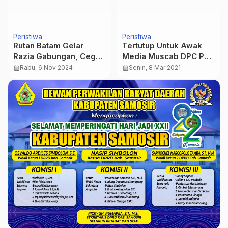
Peristiwa
Peristiwa
Rutan Batam Gelar
Tertutup Untuk Awak
Razia Gabungan, Cegah
Media Muscab DPC PKB
Potensi Gangguan
Kabupaten Mojokerto Di
calendar_month
Rabu, 6 Nov 2024
calendar_month
Senin, 8 Mar 2021
Keamanan dan
Jaga Ketat Satgas
Ketertiban