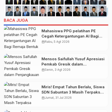
BACA JUGA
Mahasiswa PPG pelatihan PE
Cegah Ketergantungan AI Bagi
Remaja Bentuk Penerapan SDG’s
calendar_month
Rabu, 5 Agt 2026
4 & 9
Mensos Saifullah Yusuf Apresiasi
Pemkab Gresik dalam
Penjangkauan Siswa-Siswi
calendar_month
Senin, 3 Agt 2026
Sekolah Rakyat bagi Keluarga
Prasejahtera
Miris! Empat Tahun Berlalu, Siswa
SDN Sabuntan 3 Masih Terpaksa
Belajar di Rumah Warga, Pemkab
calendar_month
Jumat, 31 Jul 2026
Sumenep Diminta Bertindak