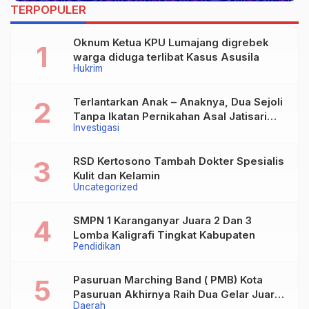
TERPOPULER
Oknum Ketua KPU Lumajang digrebek
warga diduga terlibat Kasus Asusila
Hukrim
Terlantarkan Anak – Anaknya, Dua Sejoli
Tanpa Ikatan Pernikahan Asal Jatisari
Investigasi
Kecamatan Geger Madiun dan Maospati
Magetan Siap digugat ?
RSD Kertosono Tambah Dokter Spesialis
Kulit dan Kelamin
Uncategorized
SMPN 1 Karanganyar Juara 2 Dan 3
Lomba Kaligrafi Tingkat Kabupaten
Pendidikan
Pasuruan Marching Band ( PMB) Kota
Pasuruan Akhirnya Raih Dua Gelar Juara
Daerah
Dalam Kejurprov Jatim 2024