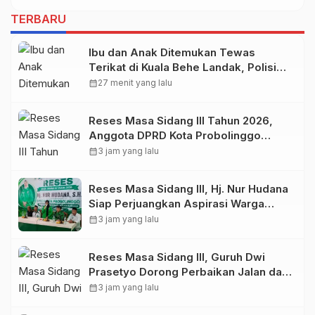
TERBARU
Ibu dan Anak Ditemukan Tewas
Terikat di Kuala Behe Landak, Polisi
Selidiki Kasusnya
calendar_month
27 menit yang lalu
Reses Masa Sidang III Tahun 2026,
Anggota DPRD Kota Probolinggo
Fraksi Partai Gerindra Heri Poniman
calendar_month
3 jam yang lalu
Gandeng PUPR Jemput Aspirasi
Warga
Reses Masa Sidang III, Hj. Nur Hudana
Siap Perjuangkan Aspirasi Warga
Kedopok di APBD
calendar_month
3 jam yang lalu
Reses Masa Sidang III, Guruh Dwi
Prasetyo Dorong Perbaikan Jalan dan
Plengsengan di Kedopok
calendar_month
3 jam yang lalu