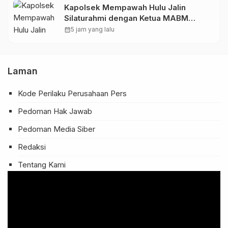
Kapolsek Mempawah Hulu Jalin
Silaturahmi dengan Ketua MABM
Kecamatan Mempawah Hulu
calendar_month
5 jam yang lalu
Laman
Kode Perilaku Perusahaan Pers
Pedoman Hak Jawab
Pedoman Media Siber
Redaksi
Tentang Kami
Pemutar
Video