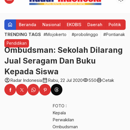
home
Beranda
Nasional
EKOBIS
Daerah
Politik
H
TRENDING TAGS
#Mojokerto
#probolinggo
#Pontianak
Pendidikan
Ombudsman: Sekolah Dilarang
Jual Seragam Dan Buku
Kepada Siswa
account_circle
calendar_month
visibility
print
Radar Indonesia
Rabu, 22 Jul 2020
550
Cetak
FOTO :
Kepala
Perwakilan
Ombudsman