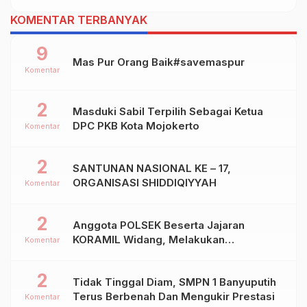
KOMENTAR TERBANYAK
9
Mas Pur Orang Baik#savemaspur
Komentar
2
Masduki Sabil Terpilih Sebagai Ketua
DPC PKB Kota Mojokerto
Komentar
2
SANTUNAN NASIONAL KE – 17,
ORGANISASI SHIDDIQIYYAH
Komentar
2
Anggota POLSEK Beserta Jajaran
KORAMIL Widang, Melakukan
Komentar
Pengamanan Kegiatan Ke 2 ( Dua ) PHBN
Di Ds.NGADIPURO Kec.WIDANG
2
Tidak Tinggal Diam, SMPN 1 Banyuputih
Kab.TUBAN
Terus Berbenah Dan Mengukir Prestasi
Komentar