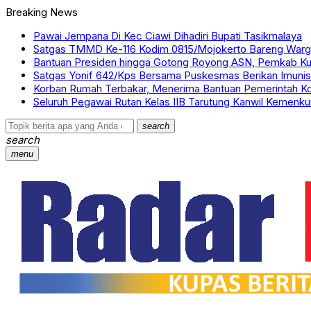
Breaking News
Pawai Jempana Di Kec Ciawi Dihadiri Bupati Tasikmalaya
Satgas TMMD Ke-116 Kodim 0815/Mojokerto Bareng Warga 
Bantuan Presiden hingga Gotong Royong ASN, Pemkab Ku
Satgas Yonif 642/Kps Bersama Puskesmas Berikan Imunis
Korban Rumah Terbakar, Menerima Bantuan Pemerintah K
Seluruh Pegawai Rutan Kelas IIB Tarutung Kanwil Kemenk
search
search
menu