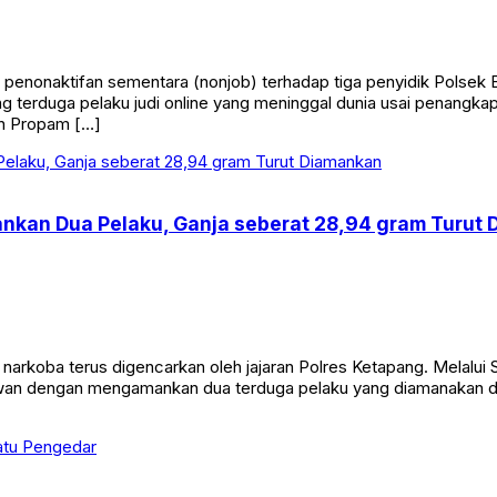
onaktifan sementara (nonjob) terhadap tiga penyidik Polsek Be
g terduga pelaku judi online yang meninggal dunia usai penangka
dan Propam […]
nkan Dua Pelaku, Ganja seberat 28,94 gram Turut
rkoba terus digencarkan oleh jajaran Polres Ketapang. Melalui 
an dengan mengamankan dua terduga pelaku yang diamanakan di d