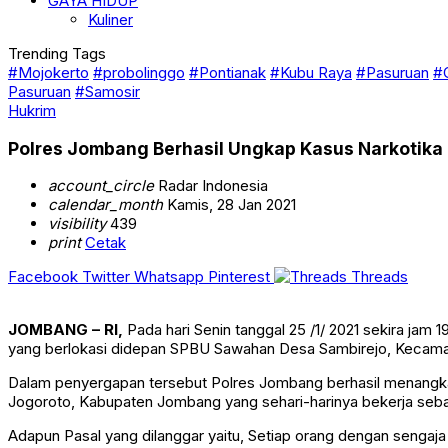
GAYA HIDUP
Kuliner
Trending Tags
#Mojokerto
#probolinggo
#Pontianak
#Kubu Raya
#Pasuruan
#
Pasuruan
#Samosir
Hukrim
Polres Jombang Berhasil Ungkap Kasus Narkotika
account_circle
Radar Indonesia
calendar_month
Kamis, 28 Jan 2021
visibility
439
print
Cetak
Facebook
Twitter
Whatsapp
Pinterest
Threads
JOMBANG – RI,
Pada hari Senin tanggal 25 /1/ 2021 sekira ja
yang berlokasi didepan SPBU Sawahan Desa Sambirejo, Kecam
Dalam penyergapan tersebut Polres Jombang berhasil menan
Jogoroto, Kabupaten Jombang yang sehari-harinya bekerja seba
Adapun Pasal yang dilanggar yaitu, Setiap orang dengan sengaja