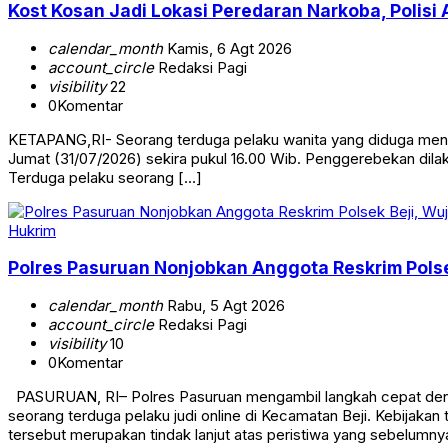
Kost Kosan Jadi Lokasi Peredaran Narkoba, Polis
calendar_month
Kamis, 6 Agt 2026
account_circle
Redaksi Pagi
visibility
22
0
Komentar
KETAPANG,RI- Seorang terduga pelaku wanita yang diduga meng
Jumat (31/07/2026) sekira pukul 16.00 Wib. Penggerebekan dilak
Terduga pelaku seorang […]
Hukrim
Polres Pasuruan Nonjobkan Anggota Reskrim Pol
calendar_month
Rabu, 5 Agt 2026
account_circle
Redaksi Pagi
visibility
10
0
Komentar
PASURUAN, RI– Polres Pasuruan mengambil langkah cepat deng
seorang terduga pelaku judi online di Kecamatan Beji. Kebijaka
tersebut merupakan tindak lanjut atas peristiwa yang sebelumny