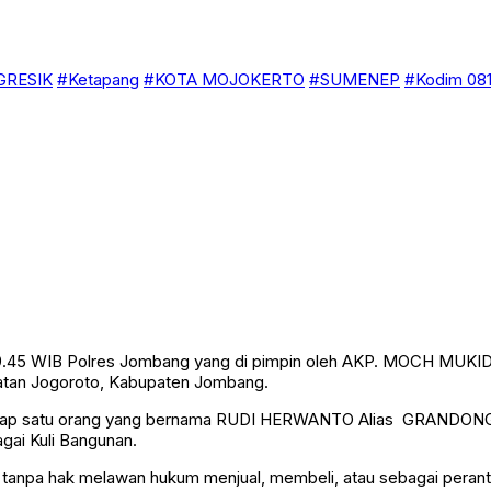
GRESIK
#Ketapang
#KOTA MOJOKERTO
#SUMENEP
#Kodim 081
m 19.45 WIB Polres Jombang yang di pimpin oleh AKP. MOCH MUKID, 
atan Jogoroto, Kabupaten Jombang.
gkap satu orang yang bernama RUDI HERWANTO Alias GRANDONG 
gai Kuli Bangunan.
 tanpa hak melawan hukum menjual, membeli, atau sebagai peranta