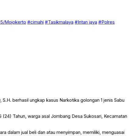
5/Mojokerto
#cimahi
#Tasikmalaya
#Intan jaya
#Polres
S.H. berhasil ungkap kasus Narkotika golongan 1 jenis Sabu
(24) Tahun, warga asal Jombang Desa Sukosari, Kecamatan
ra dalam jual beli dan atau menyimpan, memiliki, menguasai