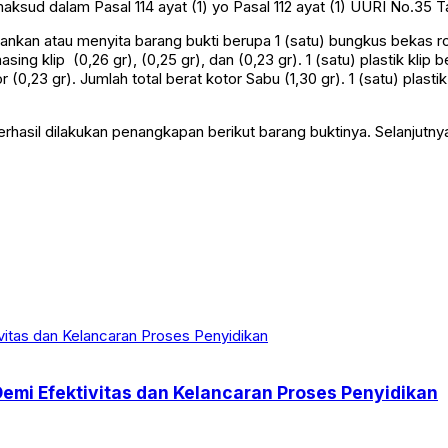
ksud dalam Pasal 114 ayat (1) yo Pasal 112 ayat (1) UURI No.35 T
n atau menyita barang bukti berupa 1 (satu) bungkus bekas rokok
sing klip (0,26 gr), (0,25 gr), dan (0,23 gr). 1 (satu) plastik kli
tor (0,23 gr). Jumlah total berat kotor Sabu (1,30 gr). 1 (satu) plas
erhasil dilakukan penangkapan berikut barang buktinya. Selanjutn
Demi Efektivitas dan Kelancaran Proses Penyidikan