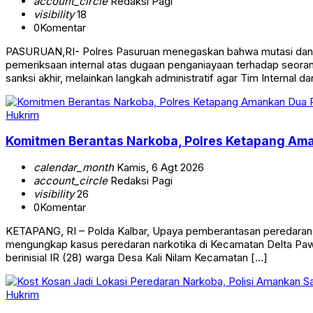
account_circle
Redaksi Pagi
visibility
18
0
Komentar
PASURUAN,RI- Polres Pasuruan menegaskan bahwa mutasi dan pen
pemeriksaan internal atas dugaan penganiayaan terhadap seoran
sanksi akhir, melainkan langkah administratif agar Tim Internal 
Hukrim
Komitmen Berantas Narkoba, Polres Ketapang Ama
calendar_month
Kamis, 6 Agt 2026
account_circle
Redaksi Pagi
visibility
26
0
Komentar
KETAPANG, RI – Polda Kalbar, Upaya pemberantasan peredaran na
mengungkap kasus peredaran narkotika di Kecamatan Delta Paw
berinisial IR (28) warga Desa Kali Nilam Kecamatan […]
Hukrim