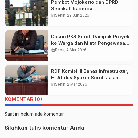
Pemkot Mojokerto dan DPRD
Sepakati Raperda
Pertanggungjawaban APBD 2025
calendar_month
Senin, 29 Jun 2026
Dasno PKS Soroti Dampak Proyek
ke Warga dan Minta Pengawasan
Infrastruktur Diperketat di 2026
calendar_month
Rabu, 4 Mar 2026
RDP Komisi III Bahas Infrastruktur,
H. Abdus Syukur Soroti Jalan
Cokro Dan Regulasi Tender
calendar_month
Senin, 2 Mar 2026
KOMENTAR (0)
Saat ini belum ada komentar
Silahkan tulis komentar Anda