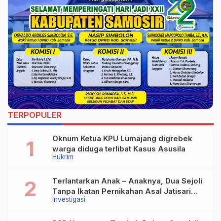
TERPOPULER
Oknum Ketua KPU Lumajang digrebek
warga diduga terlibat Kasus Asusila
Hukrim
Terlantarkan Anak – Anaknya, Dua Sejoli
Tanpa Ikatan Pernikahan Asal Jatisari
Investigasi
Kecamatan Geger Madiun dan Maospati
Magetan Siap digugat ?