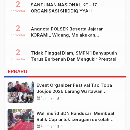
2
SANTUNAN NASIONAL KE – 17,
ORGANISASI SHIDDIQIYYAH
Komentar
2
Anggota POLSEK Beserta Jajaran
KORAMIL Widang, Melakukan
Komentar
Pengamanan Kegiatan Ke 2 ( Dua ) PHBN
Di Ds.NGADIPURO Kec.WIDANG
2
Tidak Tinggal Diam, SMPN 1 Banyuputih
Kab.TUBAN
Terus Berbenah Dan Mengukir Prestasi
Komentar
TERBARU
Event Organizer Festival Tao Toba
Joujou 2026 Larang Wartawan
Samosir Untuk Dokumentasi di
calendar_month
4 jam yang lalu
Panggung
Wali murid SDN Randusari Membuat
Batik Cap untuk seragam sekolah
Anak.
calendar_month
4 jam yang lalu