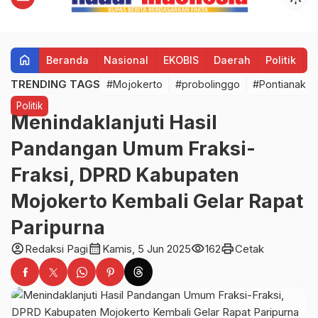
home
Beranda
Nasional
EKOBIS
Daerah
Politik
H
TRENDING TAGS
#Mojokerto
#probolinggo
#Pontianak
Politik
Menindaklanjuti Hasil
Pandangan Umum Fraksi-
Fraksi, DPRD Kabupaten
Mojokerto Kembali Gelar Rapat
Paripurna
account_circle
calendar_month
visibility
print
Redaksi Pagi
Kamis, 5 Jun 2025
162
Cetak