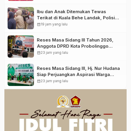
Ibu dan Anak Ditemukan Tewas
Terikat di Kuala Behe Landak, Polisi
Selidiki Kasusnya
calendar_month
19 jam yang lalu
Reses Masa Sidang III Tahun 2026,
Anggota DPRD Kota Probolinggo
Fraksi Partai Gerindra Heri Poniman
calendar_month
23 jam yang lalu
Gandeng PUPR Jemput Aspirasi
Warga
Reses Masa Sidang III, Hj. Nur Hudana
Siap Perjuangkan Aspirasi Warga
Kedopok di APBD
calendar_month
23 jam yang lalu