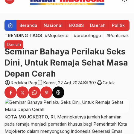
home
Beranda
Nasional
EKOBIS
Daerah
Politik
H
TRENDING TAGS
#Mojokerto
#probolinggo
#Pontianak
Daerah
Seminar Bahaya Perilaku Seks
Dini, Untuk Remaja Sehat Masa
Depan Cerah
account_circle
calendar_month
visibility
print
Redaksi Pagi
Kamis, 22 Agt 2024
307
Cetak
KOTA MOJOKERTO, RI.
Meningkatnya jumlah kehamilan
pada remaja menjadi perhatian khusus bagi Pemerintah Kota
Mojokerto dalam menyongsong Indonesia Generasi Emas