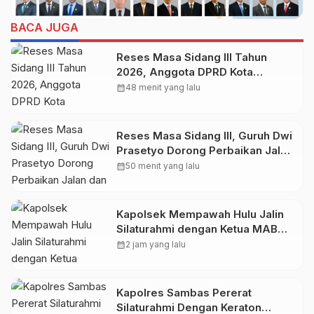
BACA JUGA
Reses Masa Sidang III Tahun
2026, Anggota DPRD Kota
Probolinggo Fraksi Partai
calendar_month
48 menit yang lalu
Gerindra Heri Poniman Gandeng
PUPR Jemput Aspirasi Warga
Reses Masa Sidang III, Guruh Dwi
Prasetyo Dorong Perbaikan Jalan
dan Plengsengan di Kedopok
calendar_month
50 menit yang lalu
Kapolsek Mempawah Hulu Jalin
Silaturahmi dengan Ketua MABM
Kecamatan Mempawah Hulu
calendar_month
2 jam yang lalu
Kapolres Sambas Pererat
Silaturahmi Dengan Keraton