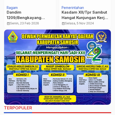
Ragam
Pemerintahan
Dandim
Kasdam XII/Tpr Sambut
1209/Bengkayang
Hangat Kunjungan Kerja
Pimpin Upacara Korps
Panglima Medan Timur
calendar_month
Senin, 23 Feb 2026
calendar_month
Selasa, 5 Nov 2024
Raport Pindah Satuan
TDM
TERPOPULER