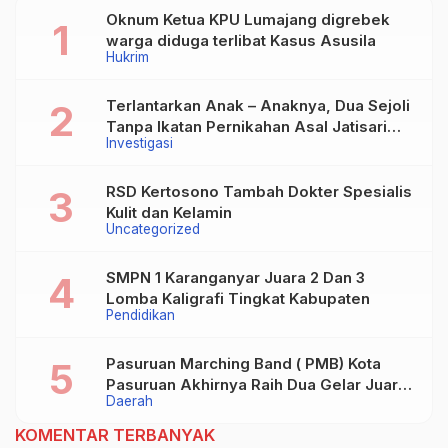
Oknum Ketua KPU Lumajang digrebek
warga diduga terlibat Kasus Asusila
Hukrim
Terlantarkan Anak – Anaknya, Dua Sejoli
Tanpa Ikatan Pernikahan Asal Jatisari
Investigasi
Kecamatan Geger Madiun dan Maospati
Magetan Siap digugat ?
RSD Kertosono Tambah Dokter Spesialis
Kulit dan Kelamin
Uncategorized
SMPN 1 Karanganyar Juara 2 Dan 3
Lomba Kaligrafi Tingkat Kabupaten
Pendidikan
Pasuruan Marching Band ( PMB) Kota
Pasuruan Akhirnya Raih Dua Gelar Juara
Daerah
Dalam Kejurprov Jatim 2024
KOMENTAR TERBANYAK