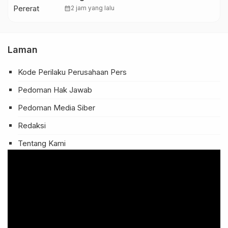
Kesultanan Sambas, Perkuat Sinergi
calendar_month
2 jam yang lalu
Menjaga Kamtibmas
Laman
Kode Perilaku Perusahaan Pers
Pedoman Hak Jawab
Pedoman Media Siber
Redaksi
Tentang Kami
Pemutar
Video