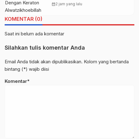
Alwatzikhoebillah Kesultanan
calendar_month
2 jam yang lalu
Sambas, Perkuat Sinergi Menjaga
Kamtibmas
KOMENTAR (0)
Saat ini belum ada komentar
Silahkan tulis komentar Anda
Email Anda tidak akan dipublikasikan. Kolom yang bertanda
bintang (*) wajib diisi
Komentar*