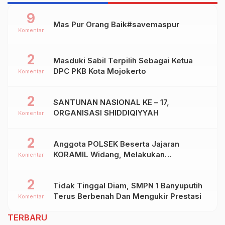
9
Mas Pur Orang Baik#savemaspur
Komentar
2
Masduki Sabil Terpilih Sebagai Ketua
DPC PKB Kota Mojokerto
Komentar
2
SANTUNAN NASIONAL KE – 17,
ORGANISASI SHIDDIQIYYAH
Komentar
2
Anggota POLSEK Beserta Jajaran
KORAMIL Widang, Melakukan
Komentar
Pengamanan Kegiatan Ke 2 ( Dua ) PHBN
Di Ds.NGADIPURO Kec.WIDANG
2
Tidak Tinggal Diam, SMPN 1 Banyuputih
Kab.TUBAN
Terus Berbenah Dan Mengukir Prestasi
Komentar
TERBARU