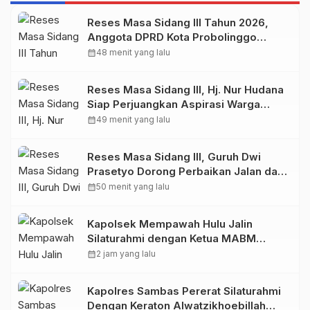
Reses Masa Sidang III Tahun 2026,
Anggota DPRD Kota Probolinggo
Fraksi Partai Gerindra Heri Poniman
calendar_month
48 menit yang lalu
Gandeng PUPR Jemput Aspirasi
Warga
Reses Masa Sidang III, Hj. Nur Hudana
Siap Perjuangkan Aspirasi Warga
Kedopok di APBD
calendar_month
49 menit yang lalu
Reses Masa Sidang III, Guruh Dwi
Prasetyo Dorong Perbaikan Jalan dan
Plengsengan di Kedopok
calendar_month
50 menit yang lalu
Kapolsek Mempawah Hulu Jalin
Silaturahmi dengan Ketua MABM
Kecamatan Mempawah Hulu
calendar_month
2 jam yang lalu
Kapolres Sambas Pererat Silaturahmi
Dengan Keraton Alwatzikhoebillah