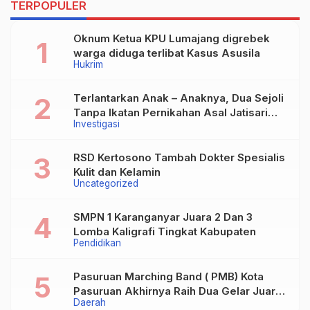
TERPOPULER
Oknum Ketua KPU Lumajang digrebek
warga diduga terlibat Kasus Asusila
Hukrim
Terlantarkan Anak – Anaknya, Dua Sejoli
Tanpa Ikatan Pernikahan Asal Jatisari
Investigasi
Kecamatan Geger Madiun dan Maospati
Magetan Siap digugat ?
RSD Kertosono Tambah Dokter Spesialis
Kulit dan Kelamin
Uncategorized
SMPN 1 Karanganyar Juara 2 Dan 3
Lomba Kaligrafi Tingkat Kabupaten
Pendidikan
Pasuruan Marching Band ( PMB) Kota
Pasuruan Akhirnya Raih Dua Gelar Juara
Daerah
Dalam Kejurprov Jatim 2024