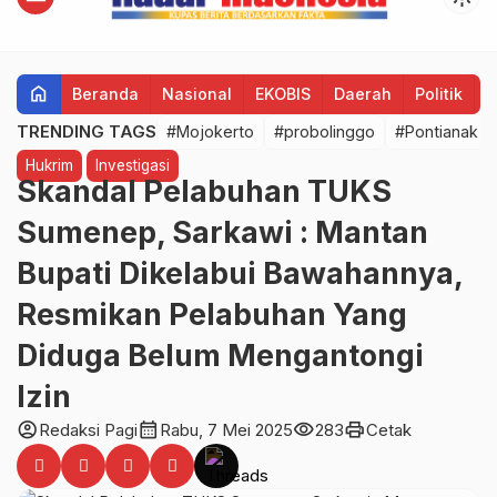
home
Beranda
Nasional
EKOBIS
Daerah
Politik
H
TRENDING TAGS
#Mojokerto
#probolinggo
#Pontianak
Hukrim
Investigasi
Skandal Pelabuhan TUKS
Sumenep, Sarkawi : Mantan
Bupati Dikelabui Bawahannya,
Resmikan Pelabuhan Yang
Diduga Belum Mengantongi
Izin
account_circle
calendar_month
visibility
print
Redaksi Pagi
Rabu, 7 Mei 2025
283
Cetak