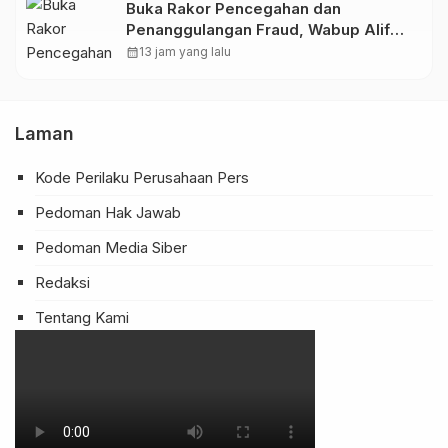
Buka Rakor Pencegahan dan
Penanggulangan Fraud, Wabup Alif
Dorong Perkuat Sistem JKN
calendar_month
13 jam yang lalu
Laman
Kode Perilaku Perusahaan Pers
Pedoman Hak Jawab
Pedoman Media Siber
Redaksi
Tentang Kami