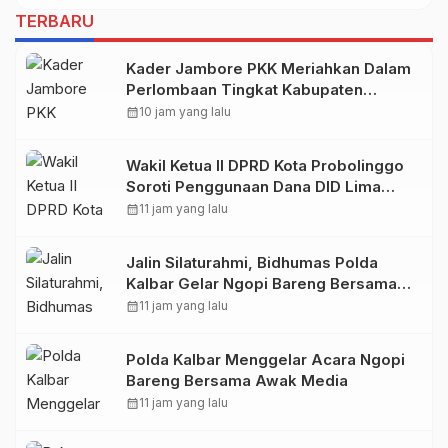
TERBARU
Kader Jambore PKK Meriahkan Dalam
Perlombaan Tingkat Kabupaten
Samosir
calendar_month
10 jam yang lalu
Wakil Ketua II DPRD Kota Probolinggo
Soroti Penggunaan Dana DID Lima
Tahun Terakhir
calendar_month
11 jam yang lalu
Jalin Silaturahmi, Bidhumas Polda
Kalbar Gelar Ngopi Bareng Bersama
Awak Media Online*M
calendar_month
11 jam yang lalu
Polda Kalbar Menggelar Acara Ngopi
Bareng Bersama Awak Media
calendar_month
11 jam yang lalu