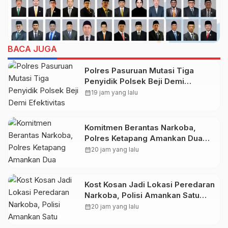
BACA JUGA
Polres Pasuruan Mutasi Tiga
Penyidik Polsek Beji Demi
Efektivitas dan Kelancaran Proses
calendar_month
19 jam yang lalu
Penyidikan
Komitmen Berantas Narkoba,
Polres Ketapang Amankan Dua
Pelaku, Ganja seberat 28,94
calendar_month
20 jam yang lalu
gram Turut Diamankan
Kost Kosan Jadi Lokasi Peredaran
Narkoba, Polisi Amankan Satu
Pengedar
calendar_month
20 jam yang lalu