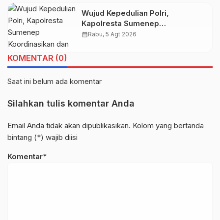
Wujud Kepedulian Polri,
Kapolresta Sumenep
Koordinasikan dan Berangkatkan
calendar_month
Rabu, 5 Agt 2026
Empat Korban Kebakaran KMP
Mutiara Sentosa 2 ke Posko Pusat
KOMENTAR (0)
Tg. Perak Surabaya
Saat ini belum ada komentar
Silahkan tulis komentar Anda
Email Anda tidak akan dipublikasikan. Kolom yang bertanda
bintang (*) wajib diisi
Komentar*