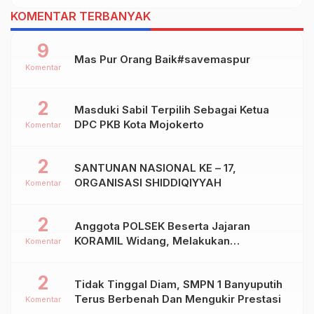
KOMENTAR TERBANYAK
9
Mas Pur Orang Baik#savemaspur
Komentar
2
Masduki Sabil Terpilih Sebagai Ketua
DPC PKB Kota Mojokerto
Komentar
2
SANTUNAN NASIONAL KE – 17,
ORGANISASI SHIDDIQIYYAH
Komentar
2
Anggota POLSEK Beserta Jajaran
KORAMIL Widang, Melakukan
Komentar
Pengamanan Kegiatan Ke 2 ( Dua ) PHBN
Di Ds.NGADIPURO Kec.WIDANG
2
Tidak Tinggal Diam, SMPN 1 Banyuputih
Kab.TUBAN
Terus Berbenah Dan Mengukir Prestasi
Komentar