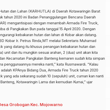
 Hutan dan Lahan (KARHUTLA) di Daerah Kotawaringin Barat
untuk tahun 2020 ini Badan Penanggulangan Bencana Daerah
BAR) mengantisipasi dengan menambah Armada Fire Truck,
 tiba di Pangkakan Bun pada tanggal 15 April 2020. Dengan
ngurangi kebakaran hutan dan lahan di Kobar akan datang.
BD Kobar Ir. Petrus Rinda,MT melalui Sekretaris Muhamad
k yang datang itu khusus penangan kebakaran hutan dan
) unit dan itu mungkin sesuai arahan, 2 (dua) unit akan kita
 dan Kecamatan Pangkalan Banteng kemaren sudah kita simpan
ana penggunaannya mereka nanti,” kata Rusmawardi. “Kalau
 adalah KPAnya Bidang Dua, Armada Fire Truck tahun 2020
ruck yang ada sekarang sudah 10 (sepuluh) unit, cuman kan nanti
 Banteng, Kotawaringin Lama dan kemudian Kumai,” ujar
 Desa Grobogan Kec. Mojowarno