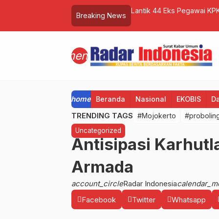
alongan Sampaikan Terima Kasih Atas
Lantik 44 Eks Pegawai KPK
Breaking News
Dalam Rangka Antikorupsi
menu
home
Beranda
Nasional
EKOBIS
D
TRENDING TAGS
#Mojokerto
#probolin
Uncategorized
Antisipasi Karhut
Armada
account_circle
Radar Indonesia
calendar_m
Facebook
Twitter
Whatsapp