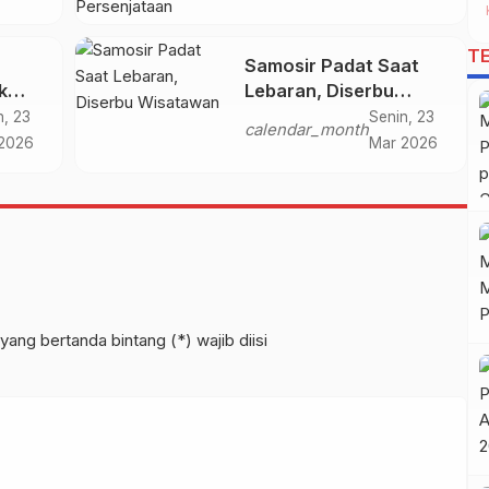
T
Samosir Padat Saat
k
Lebaran, Diserbu
Kasus
Wisatawan
n, 23
Senin, 23
calendar_month
n
2026
Mar 2026
leh
yang bertanda bintang (*) wajib diisi