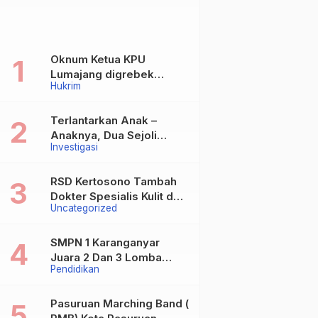
Oknum Ketua KPU
Lumajang digrebek
Hukrim
warga diduga terlibat
Kasus Asusila
Terlantarkan Anak –
Anaknya, Dua Sejoli
Investigasi
Tanpa Ikatan Pernikahan
Asal Jatisari Kecamatan
Geger Madiun dan
RSD Kertosono Tambah
Maospati Magetan Siap
Dokter Spesialis Kulit dan
Uncategorized
digugat ?
Kelamin
SMPN 1 Karanganyar
Juara 2 Dan 3 Lomba
Pendidikan
Kaligrafi Tingkat
Kabupaten
Pasuruan Marching Band (