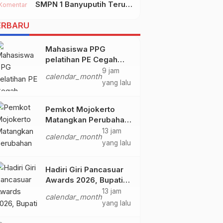
SMPN 1 Banyuputih Terus
Kec.WIDANG Kab.TUBAN
Komentar
Berbenah Dan Mengukir
ERBARU
Prestasi
Mahasiswa PPG
pelatihan PE Cegah
Ketergantungan AI
9 jam
calendar_month
Bagi Remaja Bentuk
yang lalu
Penerapan SDG’s 4 & 9
Pemkot Mojokerto
Matangkan Perubahan
APBD 2026 Sekaligus
13 jam
calendar_month
Siapkan Arah
yang lalu
Pembangunan 2027
Hadiri Giri Pancasuar
Awards 2026, Bupati
Fandi Akhmad Yani
13 jam
calendar_month
Dorong Pers Untuk
yang lalu
Hadir dan Berdampak