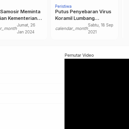
iwa
Peristiwa
s Penyebaran Virus
Zoom Meeting Sambut
mil Lumbang
Natal dan Tahun Baru Di
kan Operasi Masker
Masa Kampanye Pileg
Sabtu, 18 Sep
Rabu, 29 Nov
ndar_month
calendar_month
dan Pilpres 2024
2021
2023
Pemutar Video