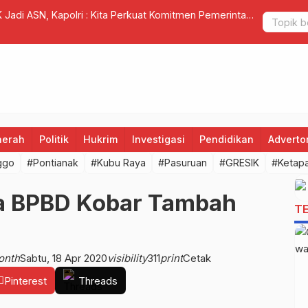
 Jadi ASN, Kapolri : Kita Perkuat Komitmen Pemerintah
Bawaslu Ko
Pilkada 20
aerah
Politik
Hukrim
Investigasi
Pendidikan
Advertor
ggo
#Pontianak
#Kubu Raya
#Pasuruan
#GRESIK
#Ketap
la BPBD Kobar Tambah
T
onth
Sabtu, 18 Apr 2020
visibility
311
print
Cetak
Pinterest
Threads