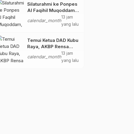
Silaturahmi ke Ponpes
Al Faqihil Muqoddam,
Kapolres Kubu Raya
13 jam
calendar_month
Perkuat Kolaborasi
yang lalu
Jaga Kamtibmas
Temui Ketua DAD Kubu
Raya, AKBP Rensa
Tegaskan Tokoh Adat
13 jam
calendar_month
Pilar Penting Menjaga
yang lalu
Kerukunan