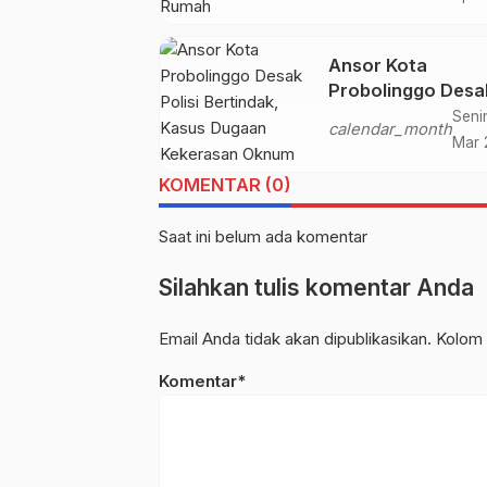
Ansor Kota
Probolinggo Desa
Polisi Bertindak, 
Seni
calendar_month
Dugaan Kekerasa
Mar 
Oknum Guru Ngaji
KOMENTAR (0)
Terhadap Banting
Anak-anak Tak Bo
Saat ini belum ada komentar
Mandek
Silahkan tulis komentar Anda
Email Anda tidak akan dipublikasikan. Kolom 
Komentar*