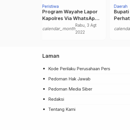
Daerah
Perist
Wayahe Lapor
Bupati Samosir Meminta
Putu
Via WhatsApp,
Perhatian Kementerian
Kora
 DPR Apresiasi
LHK Dalam Penanganan
Laku
Rabu, 3 Agt
Jumat, 26
onth
calendar_month
cale
anjuk
Daerah Aliran Sungai di
2022
Jan 2024
Samosir
…
Laman
Kode Perilaku Perusahaan Pers
Pedoman Hak Jawab
Pedoman Media Siber
Redaksi
Tentang Kami