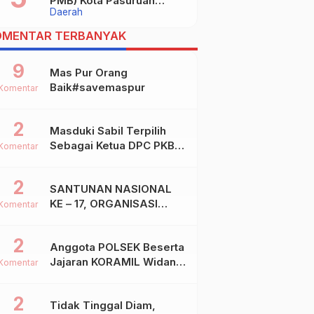
PMB) Kota Pasuruan
Daerah
Akhirnya Raih Dua Gelar
Juara Dalam Kejurprov
OMENTAR TERBANYAK
Jatim 2024
9
Mas Pur Orang
Baik#savemaspur
Komentar
2
Masduki Sabil Terpilih
Sebagai Ketua DPC PKB
Komentar
Kota Mojokerto
2
SANTUNAN NASIONAL
KE – 17, ORGANISASI
Komentar
SHIDDIQIYYAH
2
Anggota POLSEK Beserta
Jajaran KORAMIL Widang,
Komentar
Melakukan Pengamanan
Kegiatan Ke 2 ( Dua )
2
Tidak Tinggal Diam,
PHBN Di Ds.NGADIPURO