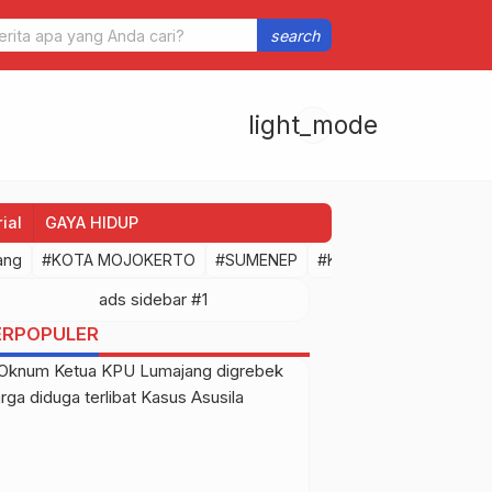
ta Mojokerto Gelar Media Gathering Dengan Awak Media, Menuju
search
24 Kota Mojokerto
light_mode
ial
GAYA HIDUP
ang
#KOTA MOJOKERTO
#SUMENEP
#Kodim 0815/Mojokert
ERPOPULER