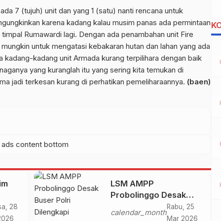
da 7 (tujuh) unit dan yang 1 (satu) nanti rencana untuk
engungkinkan karena kadang kalau musim panas ada permintaan
K
” timpal Rumawardi lagi. Dengan ada penambahan unit Fire
 mungkin untuk mengatasi kebakaran hutan dan lahan yang ada
nya kadang-kadang unit Armada kurang terpilihara dengan baik
aganya yang kuranglah itu yang sering kita temukan di
ma jadi terkesan kurang di perhatikan pemeliharaannya.
(baen)
im
LSM AMPP
Probolinggo Desak
la
Buser Polri Dilengkapi
sa, 28
Rabu, 25
calendar_month
ah
Persenjataan
2026
Mar 2026