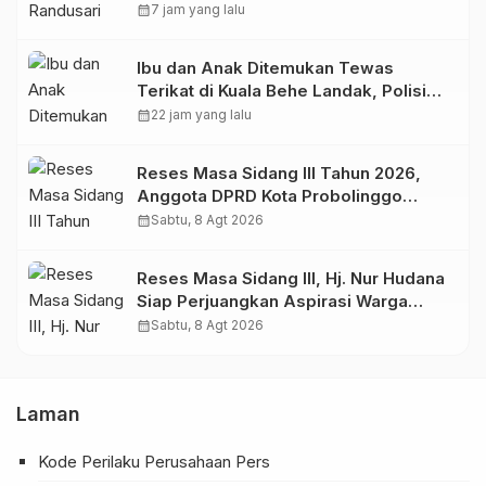
Anak.
calendar_month
7 jam yang lalu
Ibu dan Anak Ditemukan Tewas
Terikat di Kuala Behe Landak, Polisi
Selidiki Kasusnya
calendar_month
22 jam yang lalu
Reses Masa Sidang III Tahun 2026,
Anggota DPRD Kota Probolinggo
Fraksi Partai Gerindra Heri Poniman
calendar_month
Sabtu, 8 Agt 2026
Gandeng PUPR Jemput Aspirasi
Warga
Reses Masa Sidang III, Hj. Nur Hudana
Siap Perjuangkan Aspirasi Warga
Kedopok di APBD
calendar_month
Sabtu, 8 Agt 2026
Laman
Kode Perilaku Perusahaan Pers