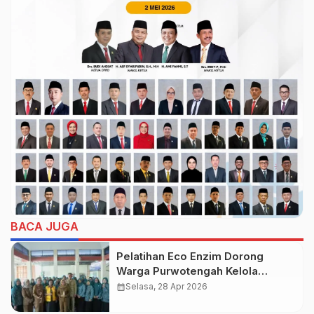
BACA JUGA
Pelatihan Eco Enzim Dorong
Warga Purwotengah Kelola
Sampah dari Rumah
calendar_month
Selasa, 28 Apr 2026