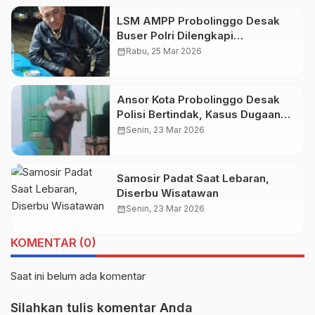
LSM AMPP Probolinggo Desak
Buser Polri Dilengkapi
Persenjataan
calendar_month
Rabu, 25 Mar 2026
Ansor Kota Probolinggo Desak
Polisi Bertindak, Kasus Dugaan
Kekerasan Oknum Guru Ngaji
calendar_month
Senin, 23 Mar 2026
Terhadap Banting Anak-anak Tak
Boleh Mandek
Samosir Padat Saat Lebaran,
Diserbu Wisatawan
calendar_month
Senin, 23 Mar 2026
KOMENTAR (0)
Saat ini belum ada komentar
Silahkan tulis komentar Anda