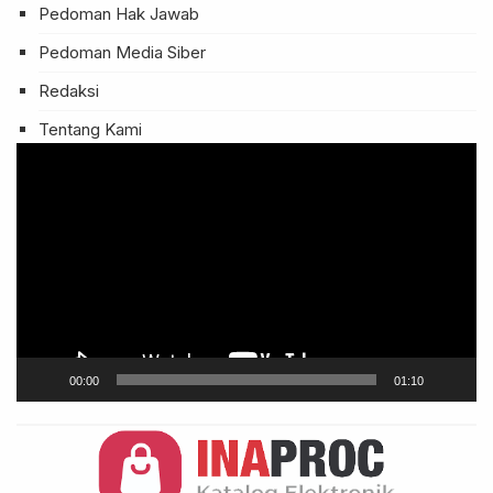
Pedoman Hak Jawab
Pedoman Media Siber
Redaksi
Tentang Kami
Pemutar
Video
00:00
01:10