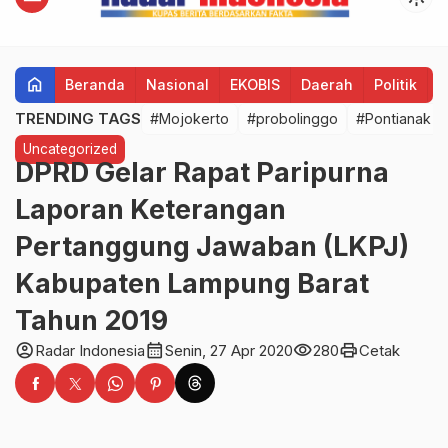
home
Beranda
Nasional
EKOBIS
Daerah
Politik
H
TRENDING TAGS
#Mojokerto
#probolinggo
#Pontianak
Uncategorized
DPRD Gelar Rapat Paripurna
Laporan Keterangan
Pertanggung Jawaban (LKPJ)
Kabupaten Lampung Barat
Tahun 2019
account_circle
calendar_month
visibility
print
Radar Indonesia
Senin, 27 Apr 2020
280
Cetak