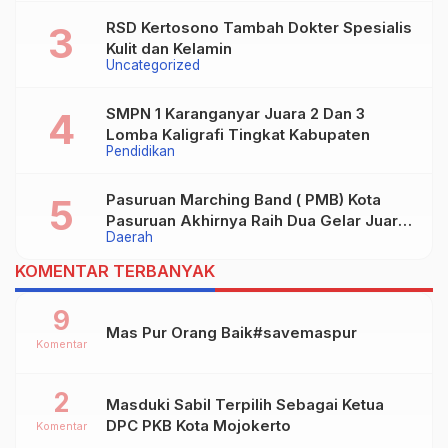
Magetan Siap digugat ?
RSD Kertosono Tambah Dokter Spesialis
Kulit dan Kelamin
Uncategorized
SMPN 1 Karanganyar Juara 2 Dan 3
Lomba Kaligrafi Tingkat Kabupaten
Pendidikan
Pasuruan Marching Band ( PMB) Kota
Pasuruan Akhirnya Raih Dua Gelar Juara
Daerah
Dalam Kejurprov Jatim 2024
KOMENTAR TERBANYAK
9
Mas Pur Orang Baik#savemaspur
Komentar
2
Masduki Sabil Terpilih Sebagai Ketua
DPC PKB Kota Mojokerto
Komentar