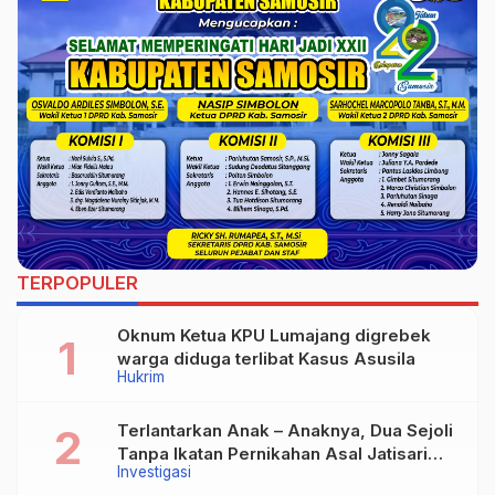
TERPOPULER
Oknum Ketua KPU Lumajang digrebek
warga diduga terlibat Kasus Asusila
Hukrim
Terlantarkan Anak – Anaknya, Dua Sejoli
Tanpa Ikatan Pernikahan Asal Jatisari
Investigasi
Kecamatan Geger Madiun dan Maospati