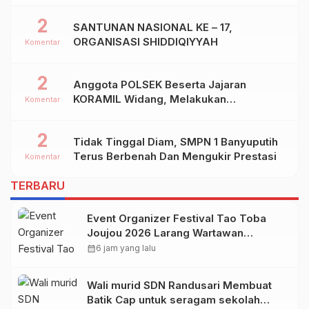
2
SANTUNAN NASIONAL KE – 17,
ORGANISASI SHIDDIQIYYAH
Komentar
2
Anggota POLSEK Beserta Jajaran
KORAMIL Widang, Melakukan
Komentar
Pengamanan Kegiatan Ke 2 ( Dua ) PHBN
Di Ds.NGADIPURO Kec.WIDANG
2
Tidak Tinggal Diam, SMPN 1 Banyuputih
Kab.TUBAN
Terus Berbenah Dan Mengukir Prestasi
Komentar
TERBARU
Event Organizer Festival Tao Toba
Joujou 2026 Larang Wartawan
Samosir Untuk Dokumentasi di
calendar_month
6 jam yang lalu
Panggung
Wali murid SDN Randusari Membuat
Batik Cap untuk seragam sekolah