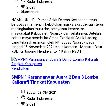
account_circle
Radar Indonesia
visibility
2.697
0
Komentar
NGANJUK – RI, Rumah Sakit Daerah Kertosono terus
berupaya memenuhi kebutuhan masyarakat dengan terus
meningkatkan mutu dan pelayanan kesehatan
masyarakat Kabupaten Nganjuk dan sekitarnya. Setelah
sebelumnya membuka Graha Eksekutif Anjuk Ladang
yang telah diresmikan oleh Plt. Bupati Nganjuk pada
tanggal 17 November 2021 tahun kemarin . Menurut Dirut
RSD Kertosono Hendriyanto ,” Kali ini RSD […]
Pendidikan
SMPN 1 Karanganyar Juara 2 Dan 3 Lomba
Kaligrafi Tingkat Kabupaten
calendar_month
Sabtu, 23 Okt 2021
account_circle
Radar Indonesia
visibility
2.691