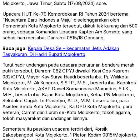
Mojokerto, Jawa Timur, Sabtu (17/08/2024) sore.
Upacara HUT Ke-79 Kemerdekaan RI Tahun 2024 bertema
“Nusantara Baru Indonesia Maju“ diselenggarakan oleh
Pemerintah Kota Mojokerto tersebut, diikuti tak kurang dari 500
orang, sebagai Komandan Upacara Kapten Arh Suminto yang
sehari-hari menjabat Danramil 0815/18 Gondang.
Baca juga:
Kepala Desa Se – kecamatan Jetis Adakan
Tasyakuran, Di Hadiri Bupati Mojokerto
Turut hadir undangan pada upacara penurunan bendera merah
putih tersebut, Danrem 082 CPYJ diwakili Kasi Ops Kasrem
082/CPYJ, Mayor Kav Surya Haadi beserta ibu, Pj. Walikota
Mojokerto, M. Ali Kuncoro, S.STP., M.Si., beserta ibu, Kapolres
Kota Mojokerto, AKBP Daniel Somanonasa Marunduri, S.I.K.,
M.H., beserta ibu, Kajari Kota Mojokerto, Ketua PN Mojokerto,
Sekdakot Gaguk Tri Prasetyo, ATD., M.M, beserta ibu, para
Asisten Setda Kota Mojokerto, Ka OPD Kota Mojokerto, para
Veteran, Camat dan Lurah se-Kota Mojokerto, tokoh agama,
tokoh masyarakat dan undangan lainnya.
Sementara itu pasukan upacara terdiri dari, Korsik
Bakesbangpol Kota Mojokerto, 1 Pleton Kodim 0815/Mojokerto,