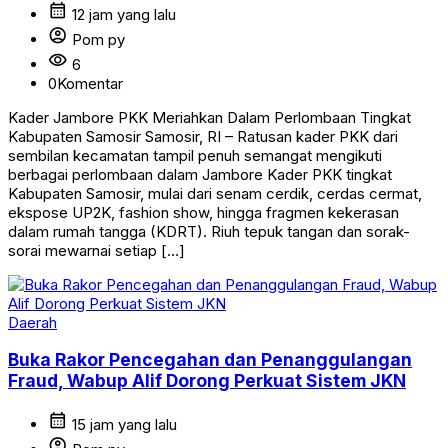
calendar_month
12 jam yang lalu
account_circle
Pom py
visibility
6
0
Komentar
Kader Jambore PKK Meriahkan Dalam Perlombaan Tingkat
Kabupaten Samosir Samosir, RI – Ratusan kader PKK dari
sembilan kecamatan tampil penuh semangat mengikuti
berbagai perlombaan dalam Jambore Kader PKK tingkat
Kabupaten Samosir, mulai dari senam cerdik, cerdas cermat,
ekspose UP2K, fashion show, hingga fragmen kekerasan
dalam rumah tangga (KDRT). Riuh tepuk tangan dan sorak-
sorai mewarnai setiap […]
Daerah
Buka Rakor Pencegahan dan Penanggulangan
Fraud, Wabup Alif Dorong Perkuat Sistem JKN
calendar_month
15 jam yang lalu
account_circle