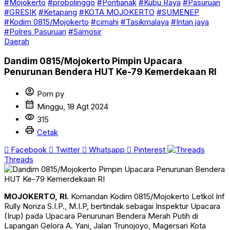
#Mojokerto
#probolinggo
#Pontianak
#Kubu Raya
#Pasuruan
#GRESIK
#Ketapang
#KOTA MOJOKERTO
#SUMENEP
#Kodim 0815/Mojokerto
#cimahi
#Tasikmalaya
#Intan jaya
#Polres Pasuruan
#Samosir
Daerah
Dandim 0815/Mojokerto Pimpin Upacara
Penurunan Bendera HUT Ke-79 Kemerdekaan RI
account_circle
Pom py
calendar_month
Minggu, 18 Agt 2024
visibility
315
print
Cetak
Facebook
Twitter
Whatsapp
Pinterest
Threads
MOJOKERTO, RI.
Komandan Kodim 0815/Mojokerto Letkol Inf
Rully Noriza S.I.P., M.I.P, bertindak sebagai Inspektur Upacara
(Irup) pada Upacara Penurunan Bendera Merah Putih di
Lapangan Gelora A. Yani, Jalan Trunojoyo, Magersari Kota