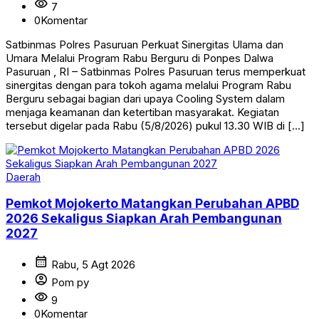
visibility
7
0
Komentar
Satbinmas Polres Pasuruan Perkuat Sinergitas Ulama dan
Umara Melalui Program Rabu Berguru di Ponpes Dalwa
Pasuruan , RI – Satbinmas Polres Pasuruan terus memperkuat
sinergitas dengan para tokoh agama melalui Program Rabu
Berguru sebagai bagian dari upaya Cooling System dalam
menjaga keamanan dan ketertiban masyarakat. Kegiatan
tersebut digelar pada Rabu (5/8/2026) pukul 13.30 WIB di […]
Daerah
Pemkot Mojokerto Matangkan Perubahan APBD
2026 Sekaligus Siapkan Arah Pembangunan
2027
calendar_month
Rabu, 5 Agt 2026
account_circle
Pom py
visibility
9
0
Komentar