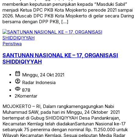
memberikan keputusan penunjukan kepada “Masduki Sabil”
menjadi Ketua DPC PKB Kota Mojokerto pereode 2021 sampai
2026. Muscab DPC PKB Kota Mojokerto di gelar secara Daring
bersama dengan DPP PKB, […]
Peristiwa
SANTUNAN NASIONAL KE – 17, ORGANISASI
SHIDDIQIYYAH
calendar_month
Minggu, 24 Okt 2021
account_circle
Radar Indonesia
visibility
878
2
Komentar
MOJOKERTO – RI, Dalam rangkamengagungkan Nabi
Muhammad SAW, pada hari ini Minggu, 24 Oktober 2021
bertempat di Gubug SHIDDIQIYYAH Desa Pandankrajan,
Kecamatan Kemlagi telah diadakanSantunan Nasional ke-17
sebanyak 75 penerima dengan nominal Rp. 11.250.000 untuk
Wilayah Kecamatan Kemlagi. Sesuai peliputan Media Radar