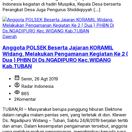
Indonesia kegiatan di hadiri Muspika, Kepala Desa berserta
Perangkat Desa Juga Pengurus Shiddiqiyyah […]
Daerah
Anggota POLSEK Beserta Jajaran KORAMIL
Widang, Melakukan Pengamanan Kegiatan Ke 2 (
Dua ) PHBN Di Ds.NGADIPURO Kec.WIDANG
Kab.TUBAN
calendar_month
Senin, 26 Agt 2019
account_circle
Radar Indonesia
visibility
865
2
Komentar
TUBAN,RI – Masyarakat berupa panggung hiburan Elektone
dalam rangka malam pentas seni, yang terletak di dsn. Klewer
Ds. Ngadipuro Widang – Tuban, Sabtu 24/8/2019 berjalan tertib
dan aman. Dalam kesempatan pengamanan tersebut, anggota
yang melakasanakan pengamanan menghimbau kepada para