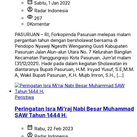
calendar_month
Sabtu, 1 Jan 2022
account_circle
Radar Indonesia
visibility
267
0
Komentar
PASURUAN – RI, Forkopimda Pasuruan melepas malam
pergantian tahun dengan bersholawat bersama di
Pendopo Nyawiji Ngesthi Wenganing Gusti Kabupaten
Pasuruan Jalan Alun-alun Utara No. 7 Kelurahan Bangilan
Kecamatan Panggungrejo Kota Pasuruan. Jum’at malam
(31/12/2021). Hadir pada dalam kegiatan Sholawatan ini
diantaranya Bupati Pasuruan, H.M. Irsyad Yusuf, S.E,M.M.
A, Wakil Bupati Pasuruan, K.H. Mujib Imron, S.H., […]
Peristiwa
Peringatan Isra Mi’raj Nabi Besar Muhammad
SAW Tahun 1444 H.
calendar_month
Rabu, 22 Feb 2023
account_circle
Radar Indonesia