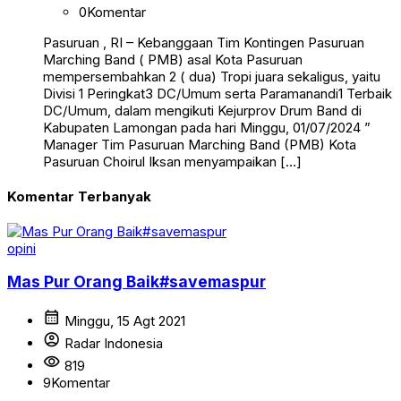
0
Komentar
Pasuruan , RI – Kebanggaan Tim Kontingen Pasuruan
Marching Band ( PMB) asal Kota Pasuruan
mempersembahkan 2 ( dua) Tropi juara sekaligus, yaitu
Divisi 1 Peringkat3 DC/Umum serta Paramanandi1 Terbaik
DC/Umum, dalam mengikuti Kejurprov Drum Band di
Kabupaten Lamongan pada hari Minggu, 01/07/2024 ”
Manager Tim Pasuruan Marching Band (PMB) Kota
Pasuruan Choirul Iksan menyampaikan […]
Komentar Terbanyak
opini
Mas Pur Orang Baik#savemaspur
calendar_month
Minggu, 15 Agt 2021
account_circle
Radar Indonesia
visibility
819
9
Komentar