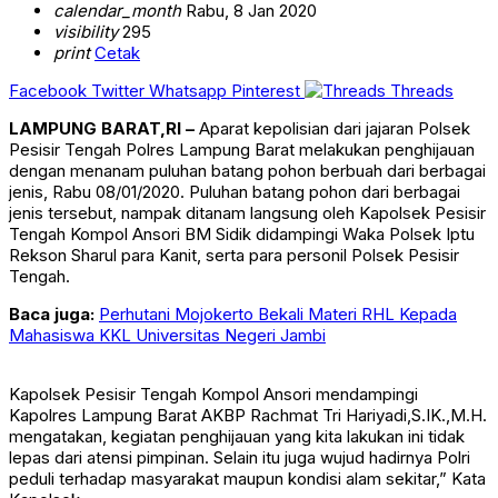
calendar_month
Rabu, 8 Jan 2020
visibility
295
print
Cetak
Facebook
Twitter
Whatsapp
Pinterest
Threads
LAMPUNG BARAT,RI –
Aparat kepolisian dari jajaran Polsek
Pesisir Tengah Polres Lampung Barat melakukan penghijauan
dengan menanam puluhan batang pohon berbuah dari berbagai
jenis, Rabu 08/01/2020. Puluhan batang pohon dari berbagai
jenis tersebut, nampak ditanam langsung oleh Kapolsek Pesisir
Tengah Kompol Ansori BM Sidik didampingi Waka Polsek Iptu
Rekson Sharul para Kanit, serta para personil Polsek Pesisir
Tengah.
Baca juga:
Perhutani Mojokerto Bekali Materi RHL Kepada
Mahasiswa KKL Universitas Negeri Jambi
Kapolsek Pesisir Tengah Kompol Ansori mendampingi
Kapolres Lampung Barat AKBP Rachmat Tri Hariyadi,S.IK.,M.H.
mengatakan, kegiatan penghijauan yang kita lakukan ini tidak
lepas dari atensi pimpinan. Selain itu juga wujud hadirnya Polri
peduli terhadap masyarakat maupun kondisi alam sekitar,” Kata