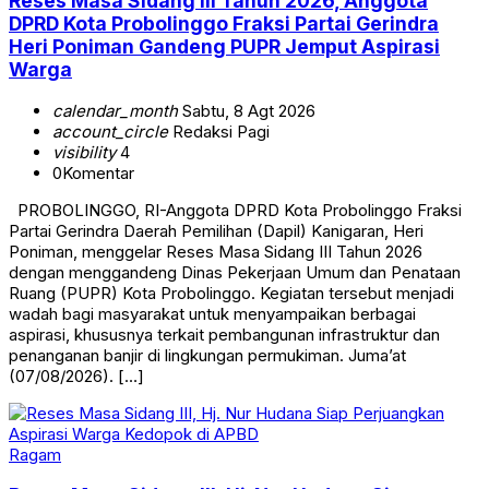
Reses Masa Sidang III Tahun 2026, Anggota
DPRD Kota Probolinggo Fraksi Partai Gerindra
Heri Poniman Gandeng PUPR Jemput Aspirasi
Warga
calendar_month
Sabtu, 8 Agt 2026
account_circle
Redaksi Pagi
visibility
4
0
Komentar
PROBOLINGGO, RI-Anggota DPRD Kota Probolinggo Fraksi
Partai Gerindra Daerah Pemilihan (Dapil) Kanigaran, Heri
Poniman, menggelar Reses Masa Sidang III Tahun 2026
dengan menggandeng Dinas Pekerjaan Umum dan Penataan
Ruang (PUPR) Kota Probolinggo. Kegiatan tersebut menjadi
wadah bagi masyarakat untuk menyampaikan berbagai
aspirasi, khususnya terkait pembangunan infrastruktur dan
penanganan banjir di lingkungan permukiman. Juma’at
(07/08/2026). […]
Ragam