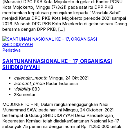
(Muscab) DPC PKB Kota Mojokerto di gelar di Kantor PCNU
Kota Mojokerto, Minggu (7/3/21) pada saat itu DPP PKB
memberikan keputusan penunjukan kepada “Masduki Sabil”
menjadi Ketua DPC PKB Kota Mojokerto pereode 2021 sampai
2026. Muscab DPC PKB Kota Mojokerto di gelar secara Daring
bersama dengan DPP PKB, […]
Peristiwa
SANTUNAN NASIONAL KE – 17, ORGANISASI
SHIDDIQIYYAH
calendar_month
Minggu, 24 Okt 2021
account_circle
Radar Indonesia
visibility
883
2
Komentar
MOJOKERTO – RI, Dalam rangkamengagungkan Nabi
Muhammad SAW, pada hari ini Minggu, 24 Oktober 2021
bertempat di Gubug SHIDDIQIYYAH Desa Pandankrajan,
Kecamatan Kemlagi telah diadakanSantunan Nasional ke-17
sebanyak 75 penerima dengan nominal Rp. 11.250.000 untuk