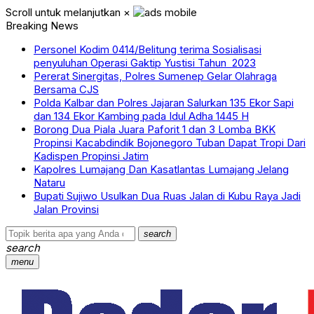
Scroll untuk melanjutkan
×
Breaking News
Personel Kodim 0414/Belitung terima Sosialisasi
penyuluhan Operasi Gaktip Yustisi Tahun 2023
Pererat Sinergitas, Polres Sumenep Gelar Olahraga
Bersama CJS
Polda Kalbar dan Polres Jajaran Salurkan 135 Ekor Sapi
dan 134 Ekor Kambing pada Idul Adha 1445 H
Borong Dua Piala Juara Paforit 1 dan 3 Lomba BKK
Propinsi Kacabdindik Bojonegoro Tuban Dapat Tropi Dari
Kadispen Propinsi Jatim
Kapolres Lumajang Dan Kasatlantas Lumajang Jelang
Nataru
Bupati Sujiwo Usulkan Dua Ruas Jalan di Kubu Raya Jadi
Jalan Provinsi
search
search
menu