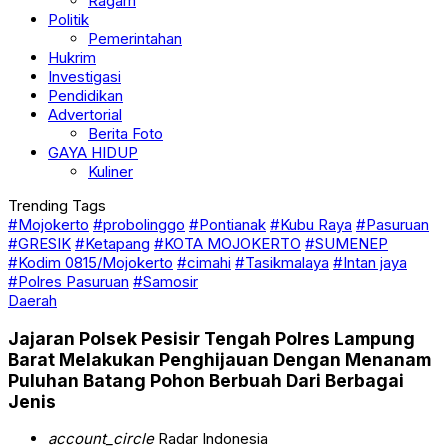
Ragam
Politik
Pemerintahan
Hukrim
Investigasi
Pendidikan
Advertorial
Berita Foto
GAYA HIDUP
Kuliner
Trending Tags
#Mojokerto
#probolinggo
#Pontianak
#Kubu Raya
#Pasuruan
#GRESIK
#Ketapang
#KOTA MOJOKERTO
#SUMENEP
#Kodim 0815/Mojokerto
#cimahi
#Tasikmalaya
#Intan jaya
#Polres Pasuruan
#Samosir
Daerah
Jajaran Polsek Pesisir Tengah Polres Lampung
Barat Melakukan Penghijauan Dengan Menanam
Puluhan Batang Pohon Berbuah Dari Berbagai
Jenis
account_circle
Radar Indonesia