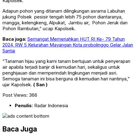
Kapolsek.
Adapun pohon yang ditanam dilingkungan asrama Labuhan
jukung Polsek pesisir tengah lebih 75 pohon diantaranya,
mangga, kelengkeng, Alpukat, Jambu air, Pohon Jeruk dan
Pohon Rambutan,” ucap Kapolsek.
Baca juga:
Semangat Memeriahkan HUT RI Ke- 79 Tahun
2024, RW 5 Kelurahan Mayangan Kota probolinggo Gelar Jalan
Santai
“Tanaman hijau yang kami tanam bertujuan untuk penyerapan
air apabila terjadi banjir di kemudian hari, sekaligus untuk
penghijauan dan memperindah lingkungan menjadi asri.
Semoga tanaman ini bisa berguna di kemudian hari nantinya,”
ujar Kapolsek.
( San )
Post Views:
366
Penulis
: Radar Indonesia
Baca Juga