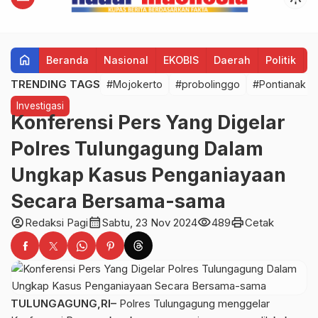
home
Beranda
Nasional
EKOBIS
Daerah
Politik
H
TRENDING TAGS
#Mojokerto
#probolinggo
#Pontianak
Investigasi
Konferensi Pers Yang Digelar
Polres Tulungagung Dalam
Ungkap Kasus Penganiayaan
Secara Bersama-sama
account_circle
calendar_month
visibility
print
Redaksi Pagi
Sabtu, 23 Nov 2024
489
Cetak
TULUNGAGUNG,RI–
Polres Tulungagung menggelar