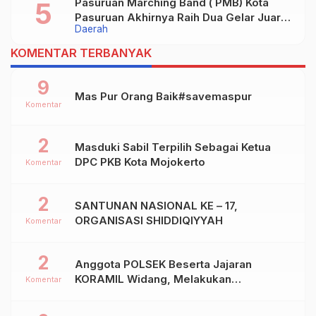
Pasuruan Marching Band ( PMB) Kota
Pasuruan Akhirnya Raih Dua Gelar Juara
Daerah
Dalam Kejurprov Jatim 2024
KOMENTAR TERBANYAK
9
Mas Pur Orang Baik#savemaspur
Komentar
2
Masduki Sabil Terpilih Sebagai Ketua
DPC PKB Kota Mojokerto
Komentar
2
SANTUNAN NASIONAL KE – 17,
ORGANISASI SHIDDIQIYYAH
Komentar
2
Anggota POLSEK Beserta Jajaran
KORAMIL Widang, Melakukan
Komentar
Pengamanan Kegiatan Ke 2 ( Dua ) PHBN
Di Ds.NGADIPURO Kec.WIDANG