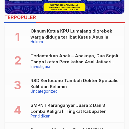
TERPOPULER
Oknum Ketua KPU Lumajang digrebek
warga diduga terlibat Kasus Asusila
Hukrim
Terlantarkan Anak – Anaknya, Dua Sejoli
Tanpa Ikatan Pernikahan Asal Jatisari
Investigasi
Kecamatan Geger Madiun dan Maospati
Magetan Siap digugat ?
RSD Kertosono Tambah Dokter Spesialis
Kulit dan Kelamin
Uncategorized
SMPN 1 Karanganyar Juara 2 Dan 3
Lomba Kaligrafi Tingkat Kabupaten
Pendidikan