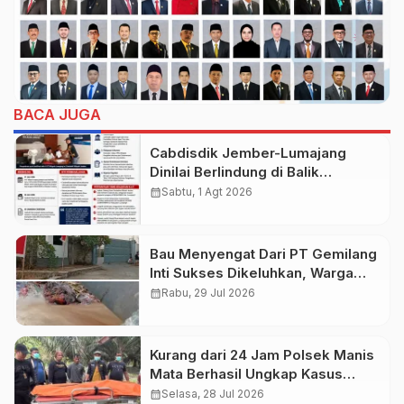
BACA JUGA
Cabdisdik Jember-Lumajang
Dinilai Berlindung di Balik
Birokrasi, KJJT: Kalau Tak Ada
calendar_month
Sabtu, 1 Agt 2026
yang Disembunyikan, Kenapa
Takut Klarifikasi
Bau Menyengat Dari PT Gemilang
Inti Sukses Dikeluhkan, Warga
Mojowangi Mojowarno Resah
calendar_month
Rabu, 29 Jul 2026
Kurang dari 24 Jam Polsek Manis
Mata Berhasil Ungkap Kasus
Pembunuhan Korban Orang Hilang
calendar_month
Selasa, 28 Jul 2026