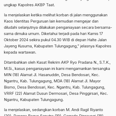
ungkap Kapolres AKBP Taat.
Ia menjelaskan ketika melihat korban di jalan menggunakan
Kaos Identitas Perguruan lain kemudian mengejar dan
diludahi selanjutnya dilakukan penganiayaan secara bersama-
sama dimuka umum. Diketahui terjadi pada hari Kamis 17
Oktober 2024 sekira pukul 04.30 WIB di depan Halte Jalan
Jayeng Kusuma, Kabupaten Tulungagung,” jelasnya Kapolres
kepada wartawan.
Ditambahkan oleh Kasat Rekrim AKP Ryo Pradana N., S.T.K.,
M.Si., kasus penganiayaan ini kami mengamankan tersangka
MIN (18) Alamat Jl. Hasanuddin, Desa Bendosari, Kec.
Ngantru, Kab. Tulungagung, MDA (18) Alamat Jl. Mayor
Bismo, Desa Bendosari, Kec. Ngantru, Kab. Tulungagung,
VRRF (22) Alamat Dusun Dermosari, Desa Pinggirsari, Kec.
Ngantru, Kabupaten Tulungagung.
Ia menjelaskan, sedangkan korban M. Andi Ragil Riyanto
(20), Rangga Bagus Saputra (19), Gerrado Diprayogi (18).