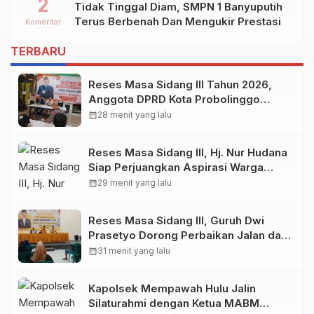
2
Tidak Tinggal Diam, SMPN 1 Banyuputih
Kab.TUBAN
Terus Berbenah Dan Mengukir Prestasi
Komentar
TERBARU
Reses Masa Sidang III Tahun 2026,
Anggota DPRD Kota Probolinggo
Fraksi Partai Gerindra Heri Poniman
calendar_month
28 menit yang lalu
Gandeng PUPR Jemput Aspirasi
Warga
Reses Masa Sidang III, Hj. Nur Hudana
Siap Perjuangkan Aspirasi Warga
Kedopok di APBD
calendar_month
29 menit yang lalu
Reses Masa Sidang III, Guruh Dwi
Prasetyo Dorong Perbaikan Jalan dan
Plengsengan di Kedopok
calendar_month
31 menit yang lalu
Kapolsek Mempawah Hulu Jalin
Silaturahmi dengan Ketua MABM