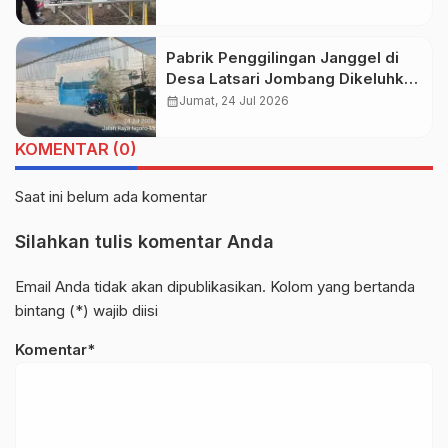
di Desa Seguling
Pabrik Penggilingan Janggel di
Desa Latsari Jombang Dikeluhkan
Warga akibat Polusi Debu
calendar_month
Jumat, 24 Jul 2026
KOMENTAR (0)
Saat ini belum ada komentar
Silahkan tulis komentar Anda
Email Anda tidak akan dipublikasikan. Kolom yang bertanda
bintang (*) wajib diisi
Komentar*