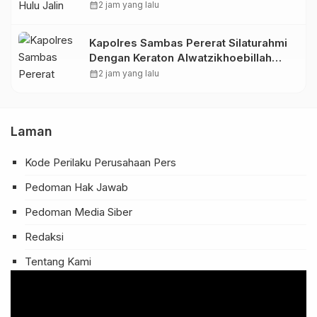
Kecamatan Mempawah Hulu
calendar_month
2 jam yang lalu
Kapolres Sambas Pererat Silaturahmi
Dengan Keraton Alwatzikhoebillah
Kesultanan Sambas, Perkuat Sinergi
calendar_month
2 jam yang lalu
Menjaga Kamtibmas
Laman
Kode Perilaku Perusahaan Pers
Pedoman Hak Jawab
Pedoman Media Siber
Redaksi
Tentang Kami
Pemutar
Video