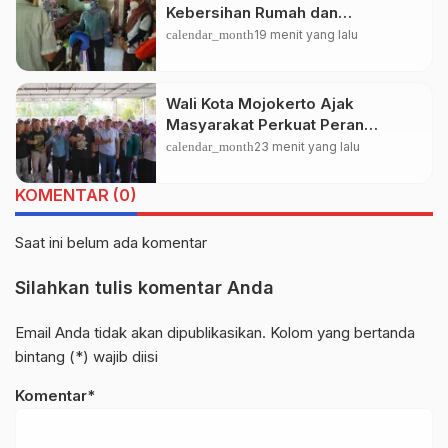
Kebersihan Rumah dan
Lingkungan Jadi Fondasi Kota
calendar_month
19 menit yang lalu
Mojokerto Sehat
Wali Kota Mojokerto Ajak
Masyarakat Perkuat Peran
Keluarga Cegah Penyalahgunaan
calendar_month
23 menit yang lalu
Narkoba
KOMENTAR (0)
Saat ini belum ada komentar
Silahkan tulis komentar Anda
Email Anda tidak akan dipublikasikan. Kolom yang bertanda
bintang (*) wajib diisi
Komentar*