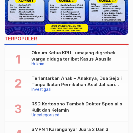
TERPOPULER
Oknum Ketua KPU Lumajang digrebek
warga diduga terlibat Kasus Asusila
Hukrim
Terlantarkan Anak – Anaknya, Dua Sejoli
Tanpa Ikatan Pernikahan Asal Jatisari
Investigasi
Kecamatan Geger Madiun dan Maospati
Magetan Siap digugat ?
RSD Kertosono Tambah Dokter Spesialis
Kulit dan Kelamin
Uncategorized
SMPN 1 Karanganyar Juara 2 Dan 3