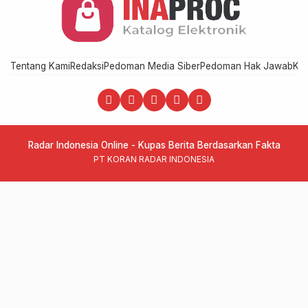
Tentang Kami
Redaksi
Pedoman Media Siber
Pedoman Hak Jawab
Kod
Radar Indonesia Online - Kupas Berita Berdasarkan Fakta
PT KORAN RADAR INDONESIA