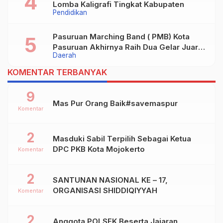
Lomba Kaligrafi Tingkat Kabupaten
Pendidikan
Pasuruan Marching Band ( PMB) Kota
Pasuruan Akhirnya Raih Dua Gelar Juara
Daerah
Dalam Kejurprov Jatim 2024
KOMENTAR TERBANYAK
9
Mas Pur Orang Baik#savemaspur
Komentar
2
Masduki Sabil Terpilih Sebagai Ketua
DPC PKB Kota Mojokerto
Komentar
2
SANTUNAN NASIONAL KE – 17,
ORGANISASI SHIDDIQIYYAH
Komentar
2
Anggota POLSEK Beserta Jajaran