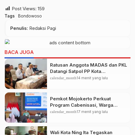
Post Views:
159
Tags
Bondowoso
Penulis
: Redaksi Pagi
BACA JUGA
Ratusan Anggota MADAS dan PKL
Datangi Satpol PP Kota
Probolinggo, Bahas Penataan PKL
calendar_month
14 menit yang lalu
Pemkot Mojokerto Perkuat
Program Cabenisasi, Warga
Dibekali Teknik Budidaya Cabai
calendar_month
17 menit yang lalu
dan Peluang Usahanya
Wali Kota Ning Ita Tegaskan