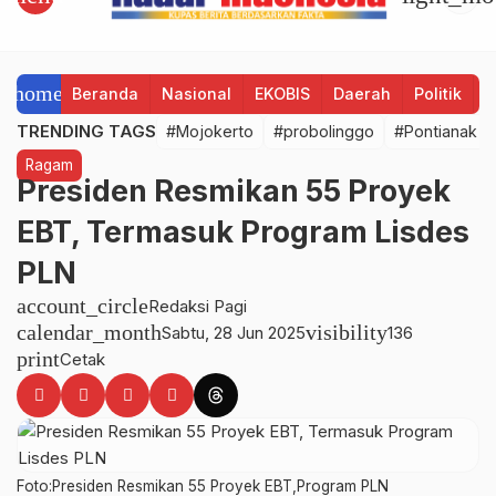
home
Beranda
Nasional
EKOBIS
Daerah
Politik
H
TRENDING TAGS
#Mojokerto
#probolinggo
#Pontianak
Ragam
Presiden Resmikan 55 Proyek
EBT, Termasuk Program Lisdes
PLN
account_circle
Redaksi Pagi
calendar_month
visibility
Sabtu, 28 Jun 2025
136
print
Cetak
Foto:Presiden Resmikan 55 Proyek EBT,Program PLN