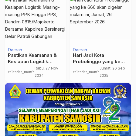
Daerah
Daerah
Pastikan Keamanan &
Hari Jadi Kota
Kesiapan Logistik
Probolinggo yang ke
Masing-masing PPK
666 akan digelar malam
Rabu, 27 Nov
Jumat, 26 Sep
calendar_month
calendar_month
Hingga PPS, Dandim
ini, Jumat, 26
2024
2025
0815/Mojokerto
September 2026
Bersama Kapolres
Bersinergi Gelar Patroli
Gabungan