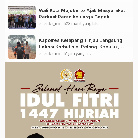
Wali Kota Mojokerto Ajak Masyarakat
Perkuat Peran Keluarga Cegah
Penyalahgunaan Narkoba
calendar_month
23 menit yang lalu
Kapolres Ketapang Tinjau Langsung
Lokasi Karhutla di Pelang–Kepuluk,
Upaya Pemadaman Terus
calendar_month
1 jam yang lalu
Dimaksimalkan