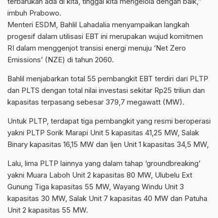
terbarukan ada di kita, tinggal kita mengelola dengan baik,”
imbuh Prabowo.
Menteri ESDM, Bahlil Lahadalia menyampaikan langkah
progesif dalam utilisasi EBT ini merupakan wujud komitmen
RI dalam menggenjot transisi energi menuju ‘Net Zero
Emissions’ (NZE) di tahun 2060.
Bahlil menjabarkan total 55 pembangkit EBT terdiri dari PLTP
dan PLTS dengan total nilai investasi sekitar Rp25 triliun dan
kapasitas terpasang sebesar 379,7 megawatt (MW).
Untuk PLTP, terdapat tiga pembangkit yang resmi beroperasi
yakni PLTP Sorik Marapi Unit 5 kapasitas 41,25 MW, Salak
Binary kapasitas 16,15 MW dan Ijen Unit 1 kapasitas 34,5 MW,
Lalu, lima PLTP lainnya yang dalam tahap ‘groundbreaking’
yakni Muara Laboh Unit 2 kapasitas 80 MW, Ulubelu Ext
Gunung Tiga kapasitas 55 MW, Wayang Windu Unit 3
kapasitas 30 MW, Salak Unit 7 kapasitas 40 MW dan Patuha
Unit 2 kapasitas 55 MW.