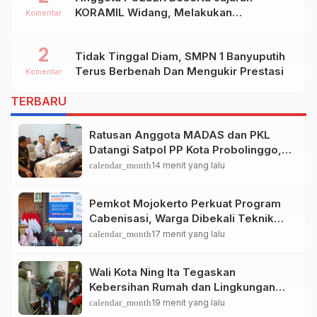
KORAMIL Widang, Melakukan
Komentar
Pengamanan Kegiatan Ke 2 ( Dua ) PHBN
Di Ds.NGADIPURO Kec.WIDANG
2
Tidak Tinggal Diam, SMPN 1 Banyuputih
Kab.TUBAN
Terus Berbenah Dan Mengukir Prestasi
Komentar
TERBARU
Ratusan Anggota MADAS dan PKL
Datangi Satpol PP Kota Probolinggo,
Bahas Penataan PKL
calendar_month
14 menit yang lalu
Pemkot Mojokerto Perkuat Program
Cabenisasi, Warga Dibekali Teknik
Budidaya Cabai dan Peluang
calendar_month
17 menit yang lalu
Usahanya
Wali Kota Ning Ita Tegaskan
Kebersihan Rumah dan Lingkungan
Jadi Fondasi Kota Mojokerto Sehat
calendar_month
19 menit yang lalu