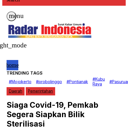
menu
ight_mode
home
TRENDING TAGS
Beranda
#Kubu
#Mojokerto
#probolinggo
#Pontianak
#Pasurua
Nasional
Raya
EKOBIS
Daerah
Pemerintahan
Daerah
Politik
Hukrim
Siaga Covid-19, Pemkab
Investigasi
Pendidikan
Segera Siapkan Bilik
Advertorial
GAYA HIDUP
Sterilisasi