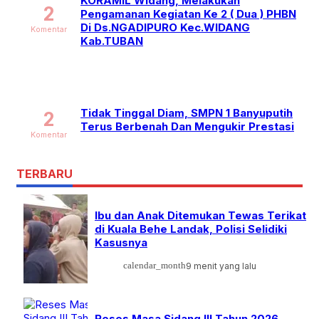
KORAMIL Widang, Melakukan
2
Pengamanan Kegiatan Ke 2 ( Dua ) PHBN
Di Ds.NGADIPURO Kec.WIDANG
Komentar
Kab.TUBAN
Tidak Tinggal Diam, SMPN 1 Banyuputih
2
Terus Berbenah Dan Mengukir Prestasi
Komentar
TERBARU
Ibu dan Anak Ditemukan Tewas Terikat
di Kuala Behe Landak, Polisi Selidiki
Kasusnya
calendar_month
9 menit yang lalu
Reses Masa Sidang III Tahun 2026,