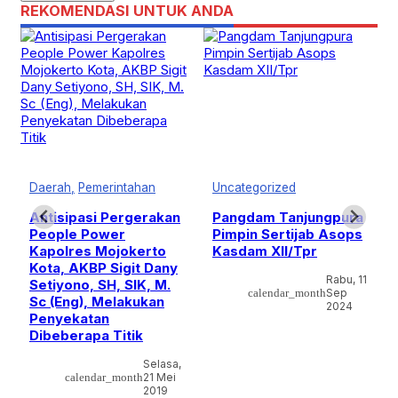
REKOMENDASI UNTUK ANDA
Daerah
Pemerintahan
Uncategorized
Antisipasi Pergerakan
Pangdam Tanjungpura
People Power
Pimpin Sertijab Asops
Kapolres Mojokerto
Kasdam XII/Tpr
Kota, AKBP Sigit Dany
Rabu, 11
Setiyono, SH, SIK, M.
calendar_month
Sep
Sc (Eng), Melakukan
2024
Penyekatan
,
Dibeberapa Titik
Selasa,
calendar_month
21 Mei
2019