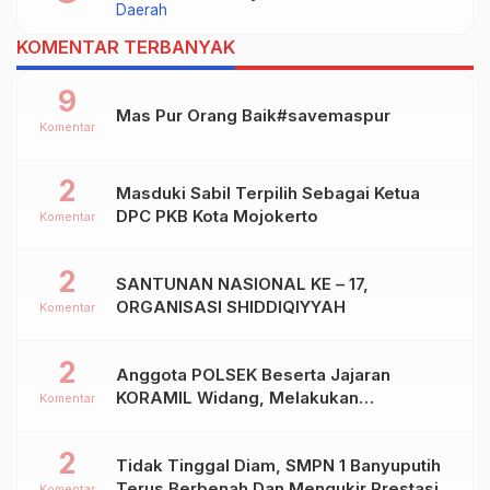
Daerah
Dalam Kejurprov Jatim 2024
KOMENTAR TERBANYAK
9
Mas Pur Orang Baik#savemaspur
Komentar
2
Masduki Sabil Terpilih Sebagai Ketua
DPC PKB Kota Mojokerto
Komentar
2
SANTUNAN NASIONAL KE – 17,
ORGANISASI SHIDDIQIYYAH
Komentar
2
Anggota POLSEK Beserta Jajaran
KORAMIL Widang, Melakukan
Komentar
Pengamanan Kegiatan Ke 2 ( Dua ) PHBN
Di Ds.NGADIPURO Kec.WIDANG
2
Tidak Tinggal Diam, SMPN 1 Banyuputih
Kab.TUBAN
Terus Berbenah Dan Mengukir Prestasi
Komentar