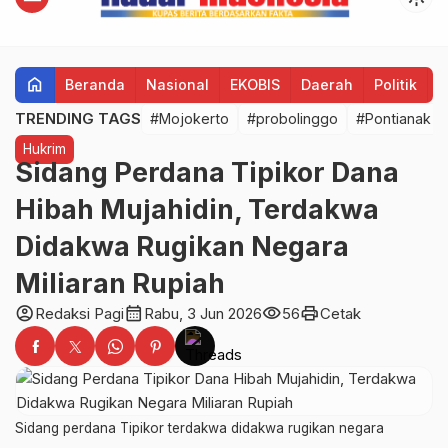
home
Beranda
Nasional
EKOBIS
Daerah
Politik
H
TRENDING TAGS
#Mojokerto
#probolinggo
#Pontianak
Hukrim
Sidang Perdana Tipikor Dana
Hibah Mujahidin, Terdakwa
Didakwa Rugikan Negara
Miliaran Rupiah
account_circle
calendar_month
visibility
print
Redaksi Pagi
Rabu, 3 Jun 2026
56
Cetak
Sidang perdana Tipikor terdakwa didakwa rugikan negara