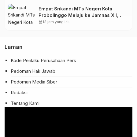
Empat Srikandi MTs Negeri Kota
Probolinggo Melaju ke Jamnas XII,
Bawa Nama Madrasah ke Tingkat
calendar_month
13 jam yang lalu
Nasional
Laman
Kode Perilaku Perusahaan Pers
Pedoman Hak Jawab
Pedoman Media Siber
Redaksi
Tentang Kami
Pemutar
Video