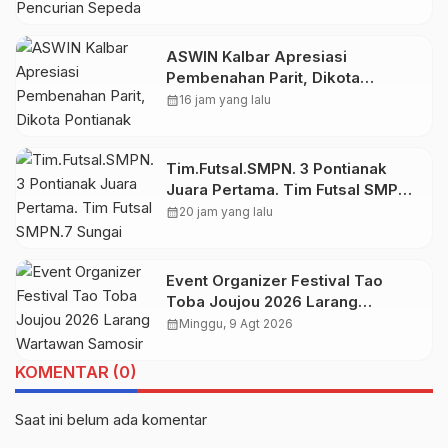
ASWIN Kalbar Apresiasi
Pembenahan Parit, Dikota
Pontianak
calendar_month
16 jam yang lalu
Tim.Futsal.SMPN. 3 Pontianak
Juara Pertama. Tim Futsal SMPN.7
Sungai Raya Mendapat Juara
calendar_month
20 jam yang lalu
Kedua.
Event Organizer Festival Tao
Toba Joujou 2026 Larang
Wartawan Samosir Untuk
calendar_month
Minggu, 9 Agt 2026
Dokumentasi di Panggung
KOMENTAR (0)
Saat ini belum ada komentar