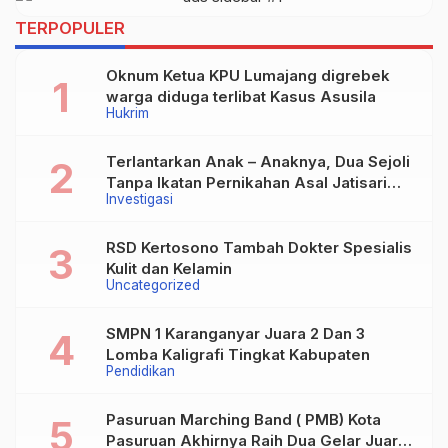
TERPOPULER
Oknum Ketua KPU Lumajang digrebek
warga diduga terlibat Kasus Asusila
Hukrim
Terlantarkan Anak – Anaknya, Dua Sejoli
Tanpa Ikatan Pernikahan Asal Jatisari
Investigasi
Kecamatan Geger Madiun dan Maospati
Magetan Siap digugat ?
RSD Kertosono Tambah Dokter Spesialis
Kulit dan Kelamin
Uncategorized
SMPN 1 Karanganyar Juara 2 Dan 3
Lomba Kaligrafi Tingkat Kabupaten
Pendidikan
Pasuruan Marching Band ( PMB) Kota
Pasuruan Akhirnya Raih Dua Gelar Juara