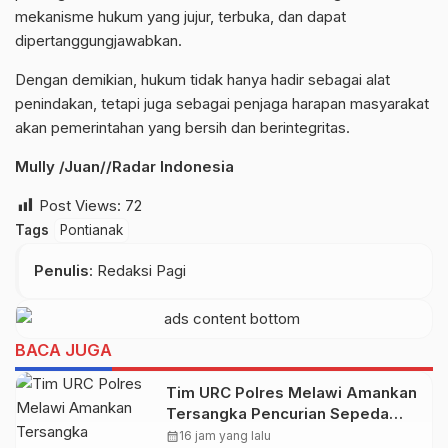
mekanisme hukum yang jujur, terbuka, dan dapat
dipertanggungjawabkan.
Dengan demikian, hukum tidak hanya hadir sebagai alat
penindakan, tetapi juga sebagai penjaga harapan masyarakat
akan pemerintahan yang bersih dan berintegritas.
Mully /Juan//Radar Indonesia
Post Views:
72
Tags
Pontianak
Penulis
: Redaksi Pagi
BACA JUGA
Tim URC Polres Melawi Amankan
Tersangka Pencurian Sepeda
Motor di Desa Paal
calendar_month
16 jam yang lalu