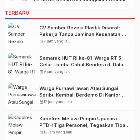
TERBARU
CV Sumber Rezeki Plastik Disorot:
Pekerja Tanpa Jaminan Kesehatan,
Warga Keluhkan Limbah dan Polusi
calendar_month
7 jam yang lalu
Semarak HUT RI ke-81 Warga RT 5
Gelar Lomba Cabut Bendera di Dalam
Botol
calendar_month
9 jam yang lalu
Warga Purnawirawan Atau Sungai
Seribu Kembali Berdemo Di Kantor
BPN Kubu Raya
calendar_month
12 jam yang lalu
Kapolres Melawi Pimpin Upacara
PTDH Tiga Personel, Tegaskan Tidak
Ada Toleransi Terhadap Pelanggaran
calendar_month
13 jam yang lalu