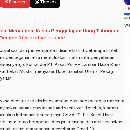
Pinterest
Threads
T
alam Menangani Kasus Penggelapan Uang Tabungan
 Dengan Restorative Justice
osialisasi dan penyemprotan disinfektan di beberapa Hotel
guna pencegahan atau memutuskan mata rantai penyebaran
ialisasi yang dikomandoi Plt. Kasat Pol PP Lambar Haiza Rinsa
kat Lekat Mustar, menyasar Hotel Sahabat Utama, Pesagi,
ariah.
 yang diterima radarindonesiaonline.com secara tegas meminta
iapkan sarana prasarana hand sanitaizer. Terlebih, losmen
jalankan ketentuan pencegahan Covid-19. Plt. Kasat Haiza
tel agar tetap beroperasi dengan menjaga dan melaksanakan
erintah dalam pencegahan penyebaran Covid-19.