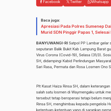
Facebook
Twitter
Whatsapp
Baca juga:
Apresiasi Pada Polres Sumenep D
Murid SDN Pinggir Papas 1, Selesai
BANYUWANGI-RI
Satpol PP Lambar gelar s
seputaran Balik Bukit Kab Lampung Barat 
Virus Corona (Covid-19), Selasa (31/3). Sos
SH, didampingi Kabid Perlindungan Masyara
Sari Rasa, Permata dan Rosa Losmen Ono Sy
Plt Kasat Haiza Rinsa SH, dalam keterangan
salah satu losmen di Waymengaku untuk meny
tersebut tetap beroperasi tetapi belum men
Rinsa SH, menghimbau kepada pengelola Ho
ketentuan-ketentuan yang di sarankan pem