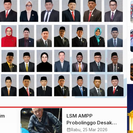
im
LSM AMPP
Probolinggo Desak
la
Buser Polri Dilengkapi
calendar_month
6
Rabu, 25 Mar 2026