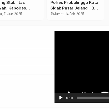
ng Stabilitas
Polres Probolinggo Kota
yah, Kapolres
Sidak Pasar Jelang HBKN
ruan Apresiasi
Dan Idul Fitri 1446 H,
calendar_month
u, 11 Jun 2025
Jumat, 14 Feb 2025
kah Humanis Polsek
Pastikan Stabilitas Harga
 Rangkul Perguruan
Bapokting
Pemutar
Video
00:00