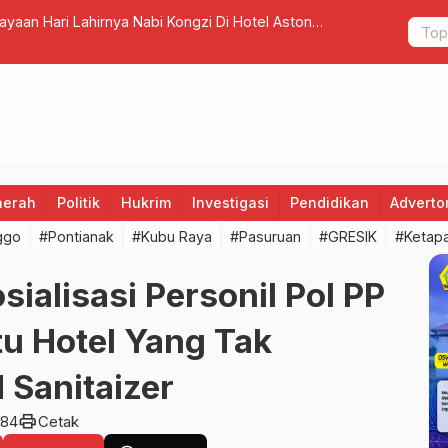
mmunity Berhadiah Di Kecamatan Dasuk Kabupaten
Pelaksanaa
aerah
Politik
Hukrim
Investigasi
Pendidikan
Advertor
ggo
#Pontianak
#Kubu Raya
#Pasuruan
#GRESIK
#Ketap
sialisasi Personil Pol PP
u Hotel Yang Tak
Sanitaizer
print
284
Cetak