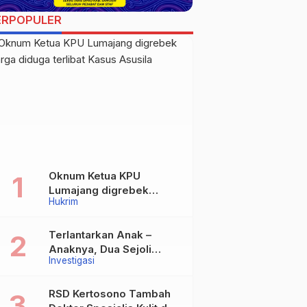
ERPOPULER
Oknum Ketua KPU
Lumajang digrebek
Hukrim
warga diduga terlibat
Kasus Asusila
Terlantarkan Anak –
Anaknya, Dua Sejoli
Investigasi
Tanpa Ikatan Pernikahan
Asal Jatisari Kecamatan
Geger Madiun dan
RSD Kertosono Tambah
Maospati Magetan Siap