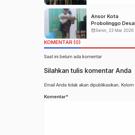
Sampah dari Rum
Ansor Kota
Probolinggo Desa
Polisi Bertindak, 
calendar_month
Senin, 23 Mar 2026
Dugaan Kekerasa
KOMENTAR (0)
Oknum Guru Ngaji
Terhadap Banting
Saat ini belum ada komentar
Anak-anak Tak Bo
Mandek
Silahkan tulis komentar Anda
Email Anda tidak akan dipublikasikan. Kolom 
Komentar*