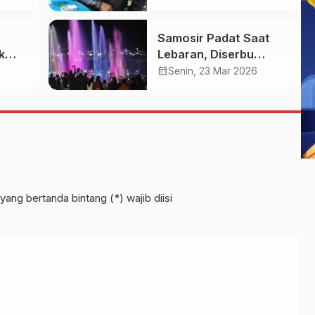
ah
Persenjataan
Samosir Padat Saat
k
Lebaran, Diserbu
Kasus
Wisatawan
calendar_month
Senin, 23 Mar 2026
n
leh
yang bertanda bintang (*) wajib diisi