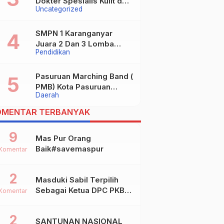
Dokter Spesialis Kulit dan
Uncategorized
digugat ?
Kelamin
SMPN 1 Karanganyar
Juara 2 Dan 3 Lomba
Pendidikan
Kaligrafi Tingkat
Kabupaten
Pasuruan Marching Band (
PMB) Kota Pasuruan
Daerah
Akhirnya Raih Dua Gelar
Juara Dalam Kejurprov
OMENTAR TERBANYAK
Jatim 2024
9
Mas Pur Orang
Baik#savemaspur
Komentar
2
Masduki Sabil Terpilih
Sebagai Ketua DPC PKB
Komentar
Kota Mojokerto
2
SANTUNAN NASIONAL