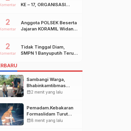
KE – 17, ORGANISASI
Komentar
SHIDDIQIYYAH
2
Anggota POLSEK Beserta
Jajaran KORAMIL Widang,
Komentar
Melakukan Pengamanan
Kegiatan Ke 2 ( Dua )
2
Tidak Tinggal Diam,
PHBN Di Ds.NGADIPURO
SMPN 1 Banyuputih Terus
Kec.WIDANG Kab.TUBAN
Komentar
Berbenah Dan Mengukir
ERBARU
Prestasi
Sambangi Warga,
Bhabinkamtibmas
Desa Sungai Kelik Ajak
calendar_month
2 menit yang lalu
Masyarakat Jaga
Kamtibmas Jelang
Pemadam.Kebakaran
Tuba Adat
Formaslidam Turut
Serta Memadamkan
calendar_month
8 menit yang lalu
Api DiLahan Gambut