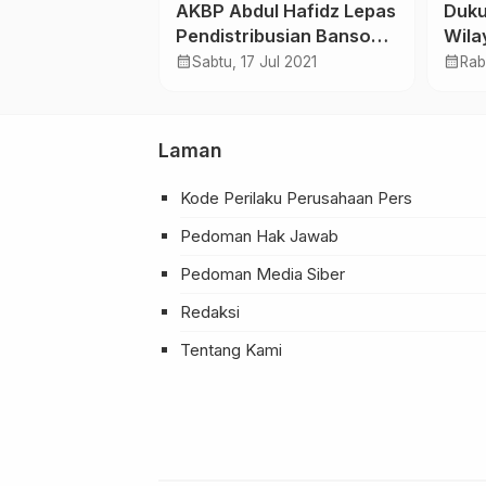
nif 642/Kps
AKBP Abdul Hafidz Lepas
Duku
n Karya Bakti
Pendistribusian Bansos
Wila
asyarakat di
Darurat Polres Sampang
Pasu
calendar_month
calendar_month
 Okt 2024
Sabtu, 17 Jul 2021
Rab
Wanggita
5 Ton Beras Dan Paket
Lang
Sembako
Beji
Silat
Laman
Kode Perilaku Perusahaan Pers
Pedoman Hak Jawab
Pedoman Media Siber
Redaksi
Tentang Kami