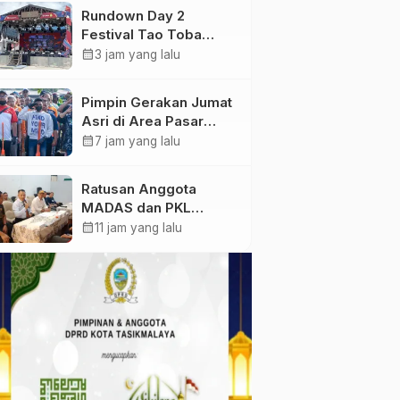
Komplek Bhayangkara
Rundown Day 2
Permai.
Festival Tao Toba
Joujou 2026,
calendar_month
3 jam yang lalu
Workshop
Pengembangan UMKM
Pimpin Gerakan Jumat
Asri di Area Pasar
Krempyeng, Bupati
calendar_month
7 jam yang lalu
Gresik Ingatkan
Dampak Perubahan
Ratusan Anggota
Iklim
MADAS dan PKL
Datangi Satpol PP Kota
calendar_month
11 jam yang lalu
Probolinggo, Bahas
Penataan PKL