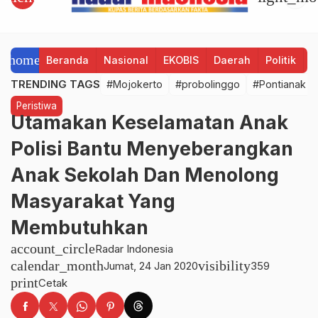
home
Beranda
Nasional
EKOBIS
Daerah
Politik
H
TRENDING TAGS
#Mojokerto
#probolinggo
#Pontianak
Peristiwa
Utamakan Keselamatan Anak
Polisi Bantu Menyeberangkan
Anak Sekolah Dan Menolong
Masyarakat Yang
Membutuhkan
account_circle
Radar Indonesia
calendar_month
visibility
Jumat, 24 Jan 2020
359
print
Cetak