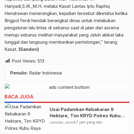
Hariyadi,S.IK.,M.H. melalui Kasat Lantas Iptu Raphiq
Hendrawan menerangkan, kejadian tersebut diketahui ketika
Brigpol Ferdi hendak berangkat dinas untuk melakukan
pengaturan lalu lintas di sebarus saat di jalan dari asrama
menuju sebarus melihat masyarakat yang Jatuh akibat laka
tunggal dan langsung memberikan pertolongan,” terang
Kasat.
(Sandori)
Post Views:
513
Penulis
: Radar Indonesia
BACA JUGA
Usai Padamkan Kebakaran 9
Hektare, Tim KRYD Polres Kubu
Raya Kini Memburu Bara di Bawah
calendar_month
7 jam yang lalu
Gambut