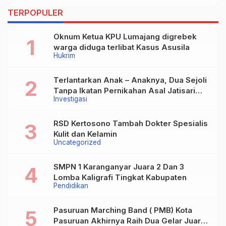
TERPOPULER
Oknum Ketua KPU Lumajang digrebek
warga diduga terlibat Kasus Asusila
Hukrim
Terlantarkan Anak – Anaknya, Dua Sejoli
Tanpa Ikatan Pernikahan Asal Jatisari
Investigasi
Kecamatan Geger Madiun dan Maospati
Magetan Siap digugat ?
RSD Kertosono Tambah Dokter Spesialis
Kulit dan Kelamin
Uncategorized
SMPN 1 Karanganyar Juara 2 Dan 3
Lomba Kaligrafi Tingkat Kabupaten
Pendidikan
Pasuruan Marching Band ( PMB) Kota
Pasuruan Akhirnya Raih Dua Gelar Juara