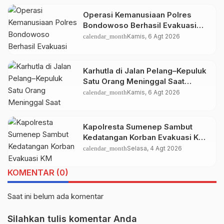
Operasi Kemanusiaan Polres
Bondowoso Berhasil Evakuasi
Dua Jenazah di Gunung Piramid
calendar_month
Kamis, 6 Agt 2026
Karhutla di Jalan Pelang–Kepuluk
Satu Orang Meninggal Saat
Terjebak Kobaran Api
calendar_month
Kamis, 6 Agt 2026
Kapolresta Sumenep Sambut
Kedatangan Korban Evakuasi KM
Mutiara Sentosa 2 di Pelabuhan
calendar_month
Selasa, 4 Agt 2026
Kalianget
KOMENTAR (0)
Saat ini belum ada komentar
Silahkan tulis komentar Anda