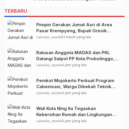
TERBARU
Pimpin Gerakan Jumat Asri di Area
Pasar Krempyeng, Bupati Gresik
Ingatkan Dampak Perubahan Iklim
calendar_month
51 menit yang lalu
Ratusan Anggota MADAS dan PKL
Datangi Satpol PP Kota Probolinggo,
Bahas Penataan PKL
calendar_month
4 jam yang lalu
Pemkot Mojokerto Perkuat Program
Cabenisasi, Warga Dibekali Teknik
Budidaya Cabai dan Peluang
calendar_month
4 jam yang lalu
Usahanya
Wali Kota Ning Ita Tegaskan
Kebersihan Rumah dan Lingkungan
Jadi Fondasi Kota Mojokerto Sehat
calendar_month
4 jam yang lalu