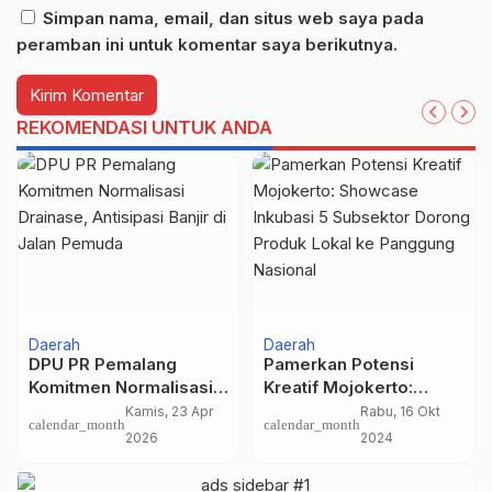
Simpan nama, email, dan situs web saya pada
peramban ini untuk komentar saya berikutnya.
REKOMENDASI UNTUK ANDA
Daerah
Daerah
DPU PR Pemalang
Pamerkan Potensi
Komitmen Normalisasi
Kreatif Mojokerto:
Drainase, Antisipasi
Showcase Inkubasi 5
Kamis, 23 Apr
Rabu, 16 Okt
calendar_month
calendar_month
Banjir di Jalan Pemuda
Subsektor Dorong
2026
2024
Produk Lokal ke
Panggung Nasional