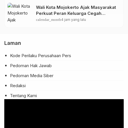
Wali Kota Mojokerto Ajak Masyarakat
Perkuat Peran Keluarga Cegah
Penyalahgunaan Narkoba
calendar_month
4 jam yang lalu
Laman
Kode Perilaku Perusahaan Pers
Pedoman Hak Jawab
Pedoman Media Siber
Redaksi
Tentang Kami
Pemutar
Video