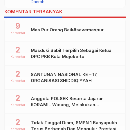
Daerah
Dalam Kejurprov Jatim 2024
KOMENTAR TERBANYAK
9
Mas Pur Orang Baik#savemaspur
Komentar
2
Masduki Sabil Terpilih Sebagai Ketua
DPC PKB Kota Mojokerto
Komentar
2
SANTUNAN NASIONAL KE – 17,
ORGANISASI SHIDDIQIYYAH
Komentar
2
Anggota POLSEK Beserta Jajaran
KORAMIL Widang, Melakukan
Komentar
Pengamanan Kegiatan Ke 2 ( Dua ) PHBN
Di Ds.NGADIPURO Kec.WIDANG
2
Tidak Tinggal Diam, SMPN 1 Banyuputih
Kab.TUBAN
Terus Berbenah Dan Mengukir Prestasi
Komentar