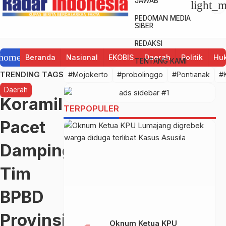
JAWAB
light_
PEDOMAN MEDIA
SIBER
REDAKSI
home
Beranda
Nasional
EKOBIS
Daerah
Politik
Huk
TENTANG KAMI
TRENDING TAGS
#Mojokerto
#probolinggo
#Pontianak
#
Daerah
Koramil
TERPOPULER
Pacet
Dampingi
Tim
BPBD
Provinsi
Oknum Ketua KPU