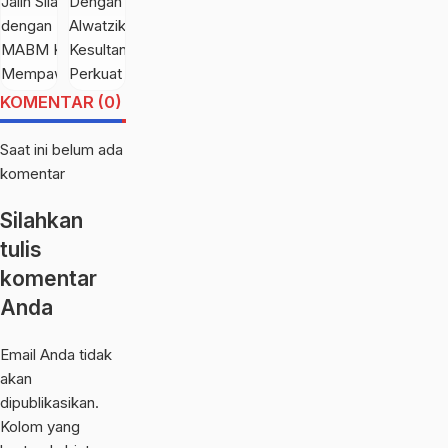
Warga
Jalin Silaturahmi
Silaturahmi
Sabtu,
Sabtu,
dengan Ketua
Dengan Keraton
calendar_month
calendar_month
8 Agt
8 Agt
MABM
Alwatzikhoebillah
2026
2026
Kecamatan
Kesultanan
KOMENTAR (0)
Mempawah Hulu
Sambas, Perkuat
Sinergi Menjaga
Saat ini belum ada
Kamtibmas
komentar
Silahkan
tulis
komentar
Anda
Email Anda tidak
akan
dipublikasikan.
Kolom yang