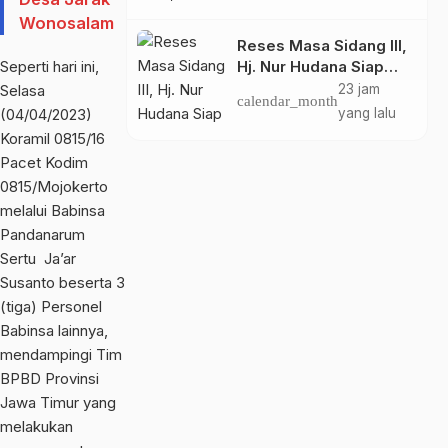
Partai Gerindra Heri
Wonosalam
Poniman Gandeng
Reses Masa Sidang III,
PUPR Jemput Aspirasi
Seperti hari ini,
Hj. Nur Hudana Siap
Warga
Perjuangkan Aspirasi
Selasa
23 jam
calendar_month
Warga Kedopok di
(04/04/2023)
yang lalu
APBD
Koramil 0815/16
Pacet Kodim
0815/Mojokerto
melalui Babinsa
Pandanarum
Sertu Ja’ar
Susanto beserta 3
(tiga) Personel
Babinsa lainnya,
mendampingi Tim
BPBD Provinsi
Jawa Timur yang
melakukan