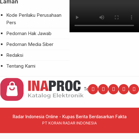
Laman
Kode Perilaku Perusahaan
Pers
Pedoman Hak Jawab
Pedoman Media Siber
Redaksi
Tentang Kami
Tentang Kami
Redaksi
Pedom
Radar Indonesia Online - Kupas Berita Berdasarkan Fakta
PT KORAN RADAR INDONESIA