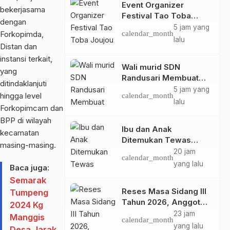
Event Organizer
bekerjasama
Festival Tao Toba
dengan
Joujou 2026 Larang
5 jam yang
Forkopimda,
calendar_month
Wartawan Samosir
lalu
Distan dan
Untuk Dokumentasi di
instansi terkait,
Panggung
Wali murid SDN
yang
Randusari Membuat
ditindaklanjuti
Batik Cap untuk
5 jam yang
hingga level
calendar_month
seragam sekolah
lalu
Forkopimcam dan
Anak.
BPP di wilayah
Ibu dan Anak
kecamatan
Ditemukan Tewas
masing-masing.
Terikat di Kuala Behe
20 jam
calendar_month
Landak, Polisi Selidiki
yang lalu
Baca juga:
Kasusnya
Semarak
Reses Masa Sidang III
Tumpeng
Tahun 2026, Anggota
2024 Kg
DPRD Kota
23 jam
Manggis
calendar_month
Probolinggo Fraksi
yang lalu
Desa Jarak