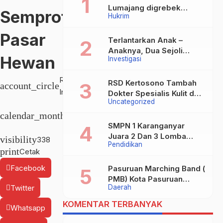
Lumajang digrebek
Semprot
Hukrim
warga diduga terlibat
Kasus Asusila
Pasar
Terlantarkan Anak –
Anaknya, Dua Sejoli
Hewan
Investigasi
Tanpa Ikatan Pernikahan
Asal Jatisari Kecamatan
Radar
Geger Madiun dan
RSD Kertosono Tambah
account_circle
Indonesia
Maospati Magetan Siap
Dokter Spesialis Kulit dan
Uncategorized
digugat ?
Selasa,
Kelamin
calendar_month
4 Apr
SMPN 1 Karanganyar
2023
Juara 2 Dan 3 Lomba
visibility
338
Pendidikan
Kaligrafi Tingkat
print
Cetak
Kabupaten
Facebook
Pasuruan Marching Band (
PMB) Kota Pasuruan
Twitter
Daerah
Akhirnya Raih Dua Gelar
Juara Dalam Kejurprov
KOMENTAR TERBANYAK
Whatsapp
Jatim 2024