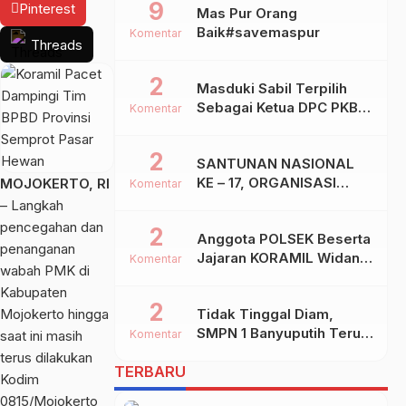
9
Pinterest
Mas Pur Orang
Baik#savemaspur
Komentar
Threads
2
Masduki Sabil Terpilih
Sebagai Ketua DPC PKB
Komentar
Kota Mojokerto
2
SANTUNAN NASIONAL
KE – 17, ORGANISASI
MOJOKERTO, RI
Komentar
SHIDDIQIYYAH
– Langkah
pencegahan dan
2
Anggota POLSEK Beserta
penanganan
Jajaran KORAMIL Widang,
Komentar
wabah PMK di
Melakukan Pengamanan
Kabupaten
Kegiatan Ke 2 ( Dua )
2
Mojokerto hingga
Tidak Tinggal Diam,
PHBN Di Ds.NGADIPURO
SMPN 1 Banyuputih Terus
Kec.WIDANG Kab.TUBAN
saat ini masih
Komentar
Berbenah Dan Mengukir
terus dilakukan
TERBARU
Prestasi
Kodim
0815/Mojokerto