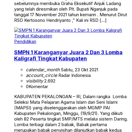
sebelumnya membuka Graha Eksekutif Anjuk Ladang
yang telah diresmikan oleh Plt. Bupati Nganjuk pada
tanggal 17 November 2021 tahun kemarin . Menurut Dirut
RSD Kertosono Hendriyanto ,” Kali ini RSD […]
Pendidikan
SMPN 1 Karanganyar Juara 2 Dan 3 Lomba
Kaligrafi Tingkat Kabupaten
calendar_month
Sabtu, 23 Okt 2021
account_circle
Radar Indonesia
visibility
2.692
0
Komentar
KABUPATEN PEKALONGAN – RI, Dalam rangka Lomba
Seleksi Mata Pelajaran Agama Islam dan Seni Islami
(MAPSI) yang diselenggarakan oleh MGMP PAI
Kabupaten Pekalongan, Minggu, (19/9/21). Yang diikuti
oleh 82 Peserta tingkat SMP/MTS melalui sistem Daring.
Lomba terbagi dalam 2 babak, Babak pertama
merupakan babak penyisihan dilanjutkan babak kedua