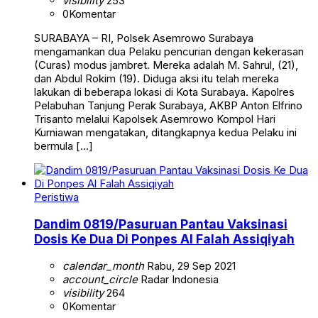
visibility
253
0
Komentar
SURABAYA – RI, Polsek Asemrowo Surabaya
mengamankan dua Pelaku pencurian dengan kekerasan
(Curas) modus jambret. Mereka adalah M. Sahrul, (21),
dan Abdul Rokim (19). Diduga aksi itu telah mereka
lakukan di beberapa lokasi di Kota Surabaya. Kapolres
Pelabuhan Tanjung Perak Surabaya, AKBP Anton Elfrino
Trisanto melalui Kapolsek Asemrowo Kompol Hari
Kurniawan mengatakan, ditangkapnya kedua Pelaku ini
bermula […]
Peristiwa
Dandim 0819/Pasuruan Pantau Vaksinasi
Dosis Ke Dua Di Ponpes Al Falah Assiqiyah
calendar_month
Rabu, 29 Sep 2021
account_circle
Radar Indonesia
visibility
264
0
Komentar