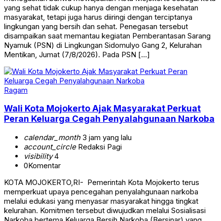
yang sehat tidak cukup hanya dengan menjaga kesehatan
masyarakat, tetapi juga harus diiringi dengan terciptanya
lingkungan yang bersih dan sehat. Penegasan tersebut
disampaikan saat memantau kegiatan Pemberantasan Sarang
Nyamuk (PSN) di Lingkungan Sidomulyo Gang 2, Kelurahan
Mentikan, Jumat (7/8/2026). Pada PSN […]
Ragam
Wali Kota Mojokerto Ajak Masyarakat Perkuat
Peran Keluarga Cegah Penyalahgunaan Narkoba
calendar_month
3 jam yang lalu
account_circle
Redaksi Pagi
visibility
4
0
Komentar
KOTA MOJOKERTO,RI- Pemerintah Kota Mojokerto terus
memperkuat upaya pencegahan penyalahgunaan narkoba
melalui edukasi yang menyasar masyarakat hingga tingkat
kelurahan. Komitmen tersebut diwujudkan melalui Sosialisasi
Narkoba bertema Keluarga Bersih Narkoba (Bersinar) yang