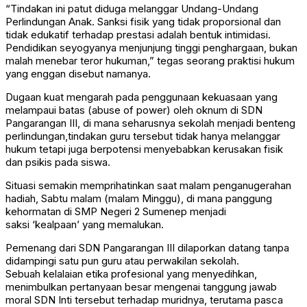
“Tindakan ini patut diduga melanggar Undang-Undang
Perlindungan Anak. Sanksi fisik yang tidak proporsional dan
tidak edukatif terhadap prestasi adalah bentuk intimidasi.
Pendidikan seyogyanya menjunjung tinggi penghargaan, bukan
malah menebar teror hukuman,” tegas seorang praktisi hukum
yang enggan disebut namanya.
Dugaan kuat mengarah pada penggunaan kekuasaan yang
melampaui batas (abuse of power) oleh oknum di SDN
Pangarangan III, di mana seharusnya sekolah menjadi benteng
perlindungan,tindakan guru tersebut tidak hanya melanggar
hukum tetapi juga berpotensi menyebabkan kerusakan fisik
dan psikis pada siswa.
Situasi semakin memprihatinkan saat malam penganugerahan
hadiah, Sabtu malam (malam Minggu), di mana panggung
kehormatan di SMP Negeri 2 Sumenep menjadi
saksi ‘kealpaan’ yang memalukan.
Pemenang dari SDN Pangarangan III dilaporkan datang tanpa
didampingi satu pun guru atau perwakilan sekolah.
Sebuah kelalaian etika profesional yang menyedihkan,
menimbulkan pertanyaan besar mengenai tanggung jawab
moral SDN Inti tersebut terhadap muridnya, terutama pasca