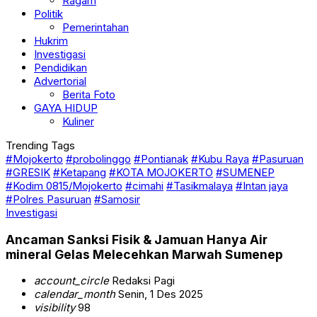
Ragam
Politik
Pemerintahan
Hukrim
Investigasi
Pendidikan
Advertorial
Berita Foto
GAYA HIDUP
Kuliner
Trending Tags
#Mojokerto
#probolinggo
#Pontianak
#Kubu Raya
#Pasuruan
#GRESIK
#Ketapang
#KOTA MOJOKERTO
#SUMENEP
#Kodim 0815/Mojokerto
#cimahi
#Tasikmalaya
#Intan jaya
#Polres Pasuruan
#Samosir
Investigasi
Ancaman Sanksi Fisik & Jamuan Hanya Air
mineral Gelas Melecehkan Marwah Sumenep
account_circle
Redaksi Pagi
calendar_month
Senin, 1 Des 2025
visibility
98