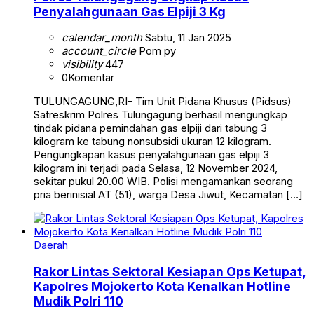
Penyalahgunaan Gas Elpiji 3 Kg
calendar_month
Sabtu, 11 Jan 2025
account_circle
Pom py
visibility
447
0
Komentar
TULUNGAGUNG,RI- Tim Unit Pidana Khusus (Pidsus)
Satreskrim Polres Tulungagung berhasil mengungkap
tindak pidana pemindahan gas elpiji dari tabung 3
kilogram ke tabung nonsubsidi ukuran 12 kilogram.
Pengungkapan kasus penyalahgunaan gas elpiji 3
kilogram ini terjadi pada Selasa, 12 November 2024,
sekitar pukul 20.00 WIB. Polisi mengamankan seorang
pria berinisial AT (51), warga Desa Jiwut, Kecamatan […]
Daerah
Rakor Lintas Sektoral Kesiapan Ops Ketupat,
Kapolres Mojokerto Kota Kenalkan Hotline
Mudik Polri 110