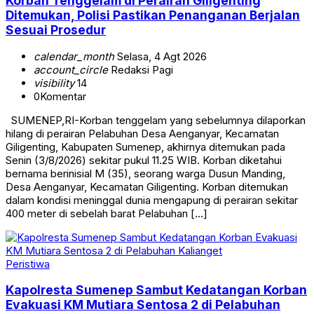
Korban Tenggelam di Perairan Giligenting
Ditemukan, Polisi Pastikan Penanganan Berjalan
Sesuai Prosedur
calendar_month
Selasa, 4 Agt 2026
account_circle
Redaksi Pagi
visibility
14
0
Komentar
SUMENEP,RI-Korban tenggelam yang sebelumnya dilaporkan
hilang di perairan Pelabuhan Desa Aenganyar, Kecamatan
Giligenting, Kabupaten Sumenep, akhirnya ditemukan pada
Senin (3/8/2026) sekitar pukul 11.25 WIB. Korban diketahui
bernama berinisial M (35), seorang warga Dusun Manding,
Desa Aenganyar, Kecamatan Giligenting. Korban ditemukan
dalam kondisi meninggal dunia mengapung di perairan sekitar
400 meter di sebelah barat Pelabuhan […]
Peristiwa
Kapolresta Sumenep Sambut Kedatangan Korban
Evakuasi KM Mutiara Sentosa 2 di Pelabuhan