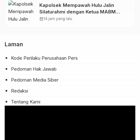
Kapolsek Mempawah Hulu Jalin
Silaturahmi dengan Ketua MABM
Kecamatan Mempawah Hulu
calendar_month
14 jam yang lalu
Laman
Kode Perilaku Perusahaan Pers
Pedoman Hak Jawab
Pedoman Media Siber
Redaksi
Tentang Kami
Pemutar
Video