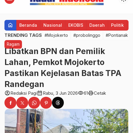
home
Beranda
Nasional
EKOBIS
Daerah
Politik
H
TRENDING TAGS
#Mojokerto
#probolinggo
#Pontianak
Ragam
Libatkan BPN dan Pemilik
Lahan, Pemkot Mojokerto
Pastikan Kejelasan Batas TPA
Randegan
account_circle
calendar_month
visibility
print
Redaksi Pagi
Rabu, 3 Jun 2026
61
Cetak