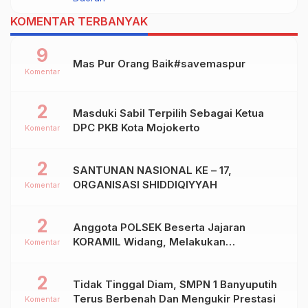
Dalam Kejurprov Jatim 2024
KOMENTAR TERBANYAK
9
Mas Pur Orang Baik#savemaspur
Komentar
2
Masduki Sabil Terpilih Sebagai Ketua
DPC PKB Kota Mojokerto
Komentar
2
SANTUNAN NASIONAL KE – 17,
ORGANISASI SHIDDIQIYYAH
Komentar
2
Anggota POLSEK Beserta Jajaran
KORAMIL Widang, Melakukan
Komentar
Pengamanan Kegiatan Ke 2 ( Dua ) PHBN
Di Ds.NGADIPURO Kec.WIDANG
2
Tidak Tinggal Diam, SMPN 1 Banyuputih
Kab.TUBAN
Terus Berbenah Dan Mengukir Prestasi
Komentar