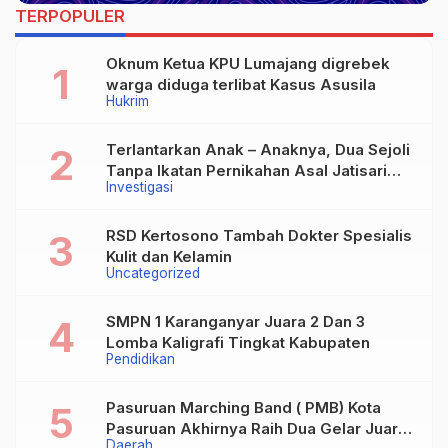
TERPOPULER
Oknum Ketua KPU Lumajang digrebek
warga diduga terlibat Kasus Asusila
Hukrim
Terlantarkan Anak – Anaknya, Dua Sejoli
Tanpa Ikatan Pernikahan Asal Jatisari
Investigasi
Kecamatan Geger Madiun dan Maospati
Magetan Siap digugat ?
RSD Kertosono Tambah Dokter Spesialis
Kulit dan Kelamin
Uncategorized
SMPN 1 Karanganyar Juara 2 Dan 3
Lomba Kaligrafi Tingkat Kabupaten
Pendidikan
Pasuruan Marching Band ( PMB) Kota
Pasuruan Akhirnya Raih Dua Gelar Juara
Daerah