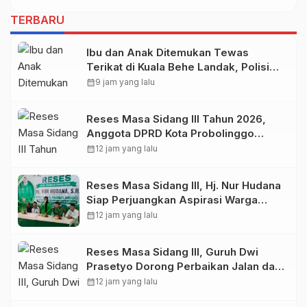
TERBARU
Ibu dan Anak Ditemukan Tewas
Terikat di Kuala Behe Landak, Polisi
Selidiki Kasusnya
calendar_month
9 jam yang lalu
Reses Masa Sidang III Tahun 2026,
Anggota DPRD Kota Probolinggo
Fraksi Partai Gerindra Heri Poniman
calendar_month
12 jam yang lalu
Gandeng PUPR Jemput Aspirasi
Warga
Reses Masa Sidang III, Hj. Nur Hudana
Siap Perjuangkan Aspirasi Warga
Kedopok di APBD
calendar_month
12 jam yang lalu
Reses Masa Sidang III, Guruh Dwi
Prasetyo Dorong Perbaikan Jalan dan
Plengsengan di Kedopok
calendar_month
12 jam yang lalu