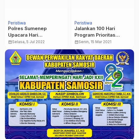
Peristiwa
Peristiwa
Polres Sumenep
Jalankan 100 Hari
Upacara Hari
Program Prioritas
Bhayangkara Ke 76
Jenderal Listyo Sigit,
calendar_month
Selasa, 5 Jul 2022
calendar_month
Senin, 15 Mar 2021
Secara Virtual Melalui
Humas Polri Gelar
Aplikasi Zoom Dengan
Pelatihan Konten Kreatif
Presiden RI