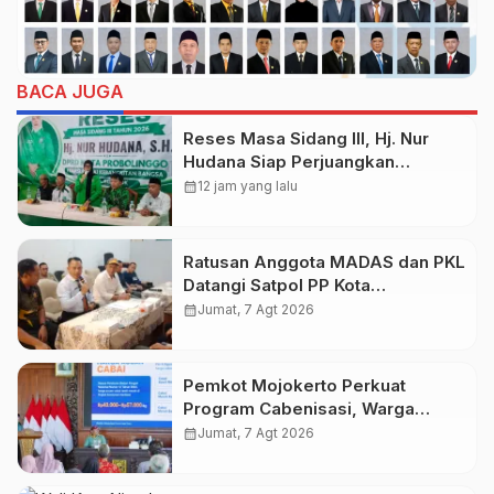
BACA JUGA
Reses Masa Sidang III, Hj. Nur
Hudana Siap Perjuangkan
Aspirasi Warga Kedopok di APBD
calendar_month
12 jam yang lalu
Ratusan Anggota MADAS dan PKL
Datangi Satpol PP Kota
Probolinggo, Bahas Penataan PKL
calendar_month
Jumat, 7 Agt 2026
Pemkot Mojokerto Perkuat
Program Cabenisasi, Warga
Dibekali Teknik Budidaya Cabai
calendar_month
Jumat, 7 Agt 2026
dan Peluang Usahanya