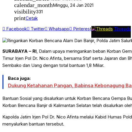
Advertorial
calendar_month
Minggu, 24 Jan 2021
GAYA HIDUP
visibility
331
print
Cetak
Facebook
Twitter
Whatsapp
Pinterest
Threads
SURABAYA – RI
, Dalam upaya meringankan beban Korban Gempa
Timur Irjen Pol Dr. Nico Afinta, bersama Staf serta Jajaran da
Sembako dan Uang dengan total bantuan 1,8 Miliar.
Baca juga:
Dukung Ketahanan Pangan, Babinsa Kebonagung Bar
Bantuan Sosial yang disalurkan untuk Korban Bencana Gempa Bum
Korban Bencana Banjir di Kalimantan Selatan telah disalurkan ole
Kapolda Jatim Irjen Pol Dr. Nico Afinta melalui Kabid Humas P
menyalurkan bantuan tersebut.