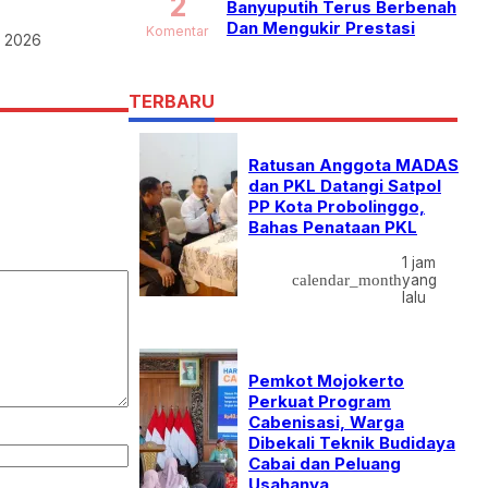
2
Banyuputih Terus Berbenah
Dan Mengukir Prestasi
Komentar
t 2026
TERBARU
Ratusan Anggota MADAS
dan PKL Datangi Satpol
PP Kota Probolinggo,
Bahas Penataan PKL
1 jam
calendar_month
yang
lalu
Pemkot Mojokerto
Perkuat Program
Cabenisasi, Warga
Dibekali Teknik Budidaya
Cabai dan Peluang
Usahanya