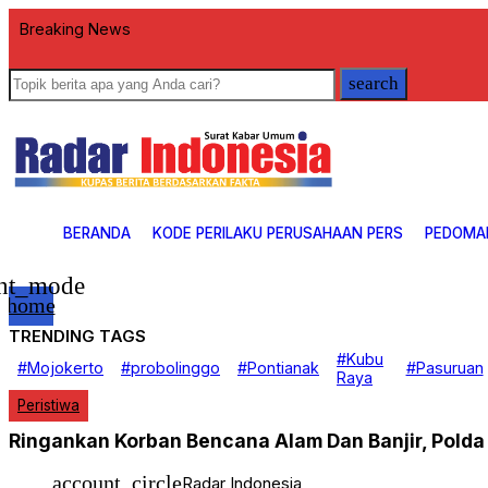
Breaking News
search
BERANDA
KODE PERILAKU PERUSAHAAN PERS
PEDOMA
ght_mode
home
TRENDING TAGS
Beranda
#Kubu
#Mojokerto
#probolinggo
#Pontianak
#Pasuruan
Nasional
Raya
EKOBIS
Peristiwa
Daerah
Politik
Ringankan Korban Bencana Alam Dan Banjir, Polda 
Hukrim
Investigasi
Pendidikan
account_circle
Radar Indonesia