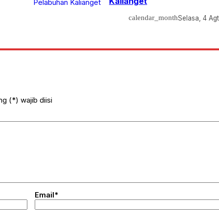
Kalianget
calendar_month
Selasa, 4 Ag
 (*) wajib diisi
Email*