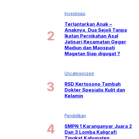
Investigasi
Terlantarkan Anak –
Anaknya, Dua Sejoli Tanpa
Ikatan Pernikahan Asal
Jatisari Kecamatan Geger
Madiun dan Maospati
Magetan Siap digugat ?
Uncategorized
RSD Kertosono Tambah
Dokter Spesialis Kulit dan
Kelamin
Pendidikan
SMPN 1 Karanganyar Juara 2
Dan 3 Lomba Kaligrafi
Tingkat Kabupaten