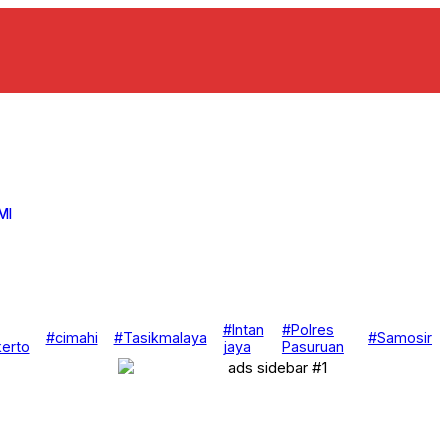
MI
#Intan
#Polres
#cimahi
#Tasikmalaya
#Samosir
erto
jaya
Pasuruan